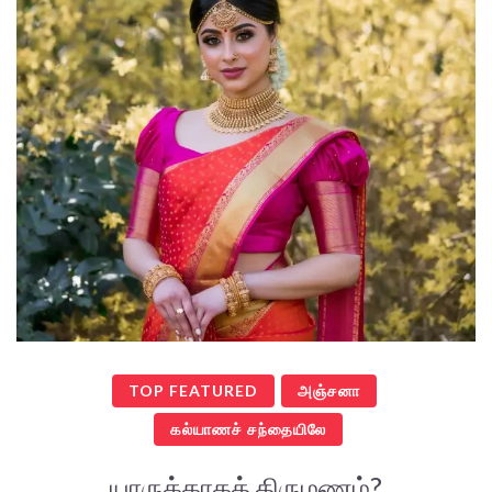
TOP FEATURED
அஞ்சனா
கல்யாணச் சந்தையிலே
யாருக்காகத் திருமணம்?