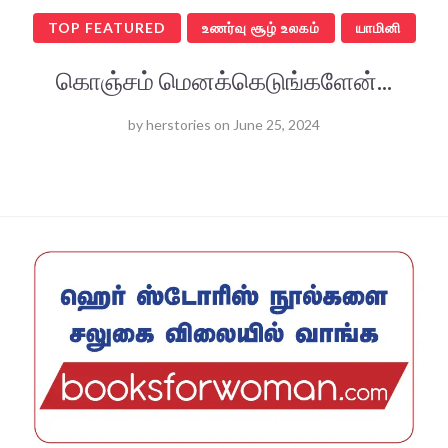
TOP FEATURED
உணர்வு சூழ் உலகம்
யாமினி
கொஞ்சம் மெனக்கெடுங்களேன்...
by
herstories
on
June 25, 2024