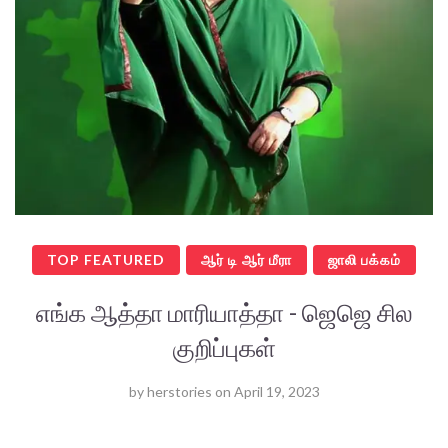
TOP FEATURED
ஆர் டி ஆர் மீரா
ஜாலி பக்கம்
எங்க ஆத்தா மாரியாத்தா - ஜெஜெ சில
குறிப்புகள்
by
herstories
on
April 19, 2023