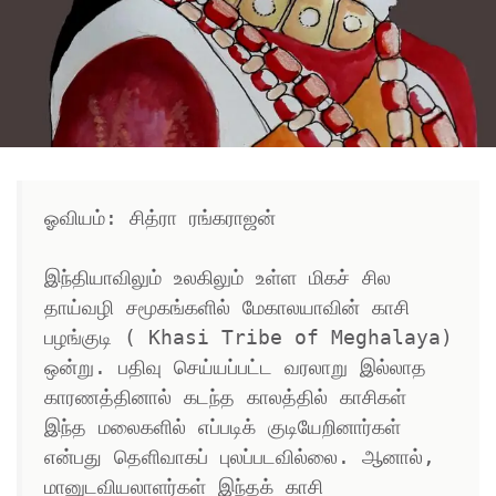
ஓவியம்: சித்ரா ரங்கராஜன்

இந்தியாவிலும் உலகிலும் உள்ள மிகச் சில 
தாய்வழி சமூகங்களில் மேகாலயாவின் காசி 
பழங்குடி ( Khasi Tribe of Meghalaya) 
ஒன்று. பதிவு செய்யப்பட்ட வரலாறு இல்லாத 
காரணத்தினால் கடந்த காலத்தில் காசிகள் 
இந்த மலைகளில் எப்படிக் குடியேறினார்கள் 
என்பது தெளிவாகப் புலப்படவில்லை. ஆனால், 
மானுடவியலாளர்கள் இந்தக் காசி 