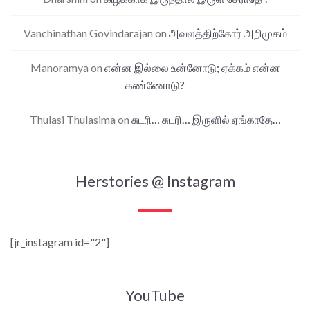
Vanchinathan Govindarajan
on
அவலத்திற்கோர் அறிமுகம்
Manoramya
on
என்ன இல்லை உன்னோடு; ஏக்கம் என்ன
கண்ணோடு?
Thulasi Thulasima
on
சுடரி… சுடரி… இருளில் ஏங்காதே…
Herstories @ Instagram
[jr_instagram id="2"]
YouTube