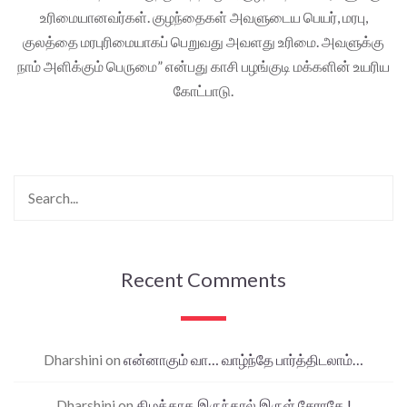
உரிமையானவர்கள். குழந்தைகள் அவளுடைய பெயர், மரபு,
குலத்தை மரபுரிமையாகப் பெறுவது அவளது உரிமை. அவளுக்கு
நாம் அளிக்கும் பெருமை” என்பது காசி பழங்குடி மக்களின் உயரிய
கோட்பாடு.
Recent Comments
Dharshini
on
என்னாகும் வா… வாழ்ந்தே பார்த்திடலாம்…
Dharshini
on
கிழக்காக இருந்தால் இருள் சேராதே !