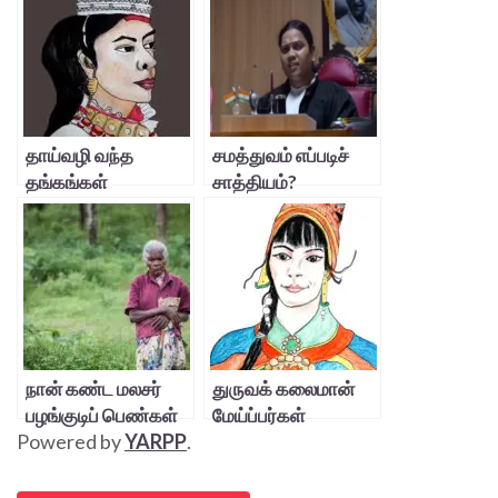
தாய்வழி வந்த
சமத்துவம் எப்படிச்
தங்கங்கள்
சாத்தியம்?
நான் கண்ட மலசர்
துருவக் கலைமான்
பழங்குடிப் பெண்கள்
மேய்ப்பர்கள்
Powered by
YARPP
.