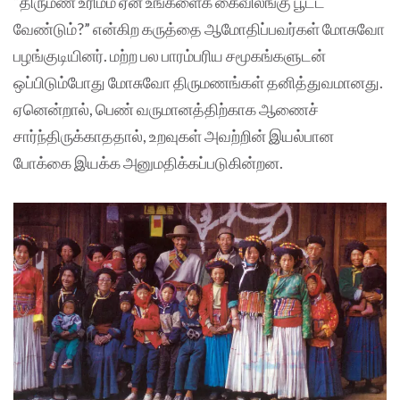
“திருமண உரிமம் ஏன் உங்களைக் கைவிலங்கு பூட்ட
வேண்டும்?” என்கிற கருத்தை ஆமோதிப்பவர்கள் மோசுவோ
பழங்குடியினர். மற்ற பல பாரம்பரிய சமூகங்களுடன்
ஒப்பிடும்போது மோசுவோ திருமணங்கள் தனித்துவமானது.
ஏனென்றால், பெண் வருமானத்திற்காக ஆணைச்
சார்ந்திருக்காததால், உறவுகள் அவற்றின் இயல்பான
போக்கை இயக்க அனுமதிக்கப்படுகின்றன.