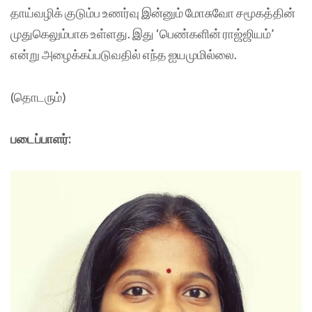
தாய்வழிக் குடும்ப உணர்வு இன்னும் மோசுவோ சமூகத்தின்
முதுகெலும்பாக உள்ளது. இது ‘பெண்களின் ராஜ்ஜியம்’
என்று அழைக்கப்படுவதில் எந்த ஐயமுமில்லை.
(தொடரும்)
படைப்பாளர்: