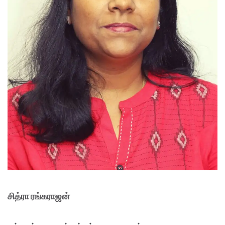
சித்ரா ரங்கராஜன்