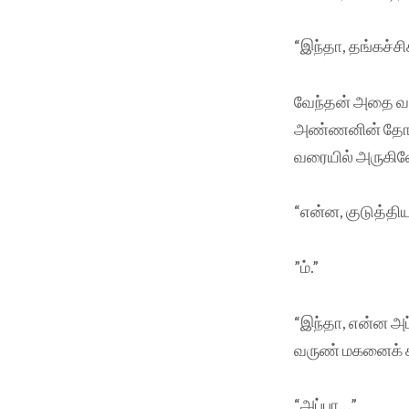
“இந்தா, தங்கச்ச
வேந்தன் அதை வாங
அண்ணனின் தோளில
வரையில் அருகில
“என்ன, குடுத்தி
”ம்.”
“இந்தா, என்ன அப்
வருண் மகனைக் க
“அப்பா…”