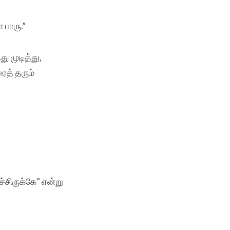
 பாரு.”
ு முடித்து,
த் தரும்
ச்சிருக்கே” என்று