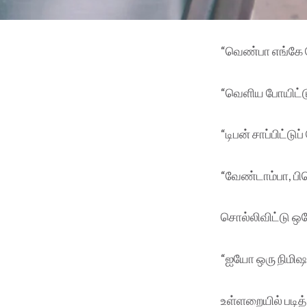
“வெண்பா எங்கே
“வெளிய போயிட்டு
“டிபன் சாப்பிட்டு
“வேண்டாம்பா, பி
சொல்லிவிட்டு ஒர
“ஐயோ ஒரு நிமிஷம
உள்ளறையில் படித