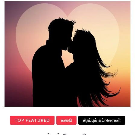
TOP FEATURED
கனலி
சிறப்புக் கட்டுரைகள்