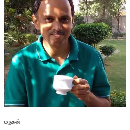
மருதன்