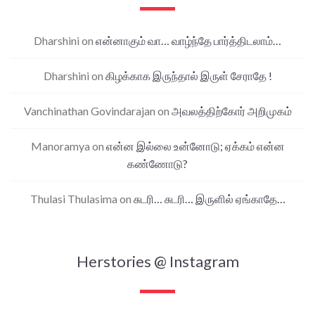
Dharshini
on
என்னாகும் வா… வாழ்ந்தே பார்த்திடலாம்…
Dharshini
on
கிழக்காக இருந்தால் இருள் சேராதே !
Vanchinathan Govindarajan
on
அவலத்திற்கோர் அறிமுகம்
Manoramya
on
என்ன இல்லை உன்னோடு; ஏக்கம் என்ன
கண்ணோடு?
Thulasi Thulasima
on
சுடரி… சுடரி… இருளில் ஏங்காதே…
Herstories @ Instagram