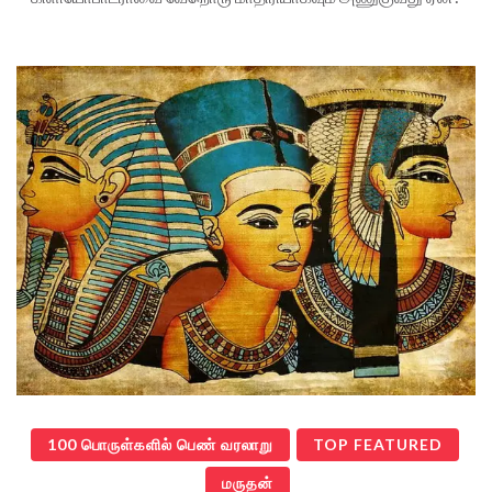
100 பொருள்களில் பெண் வரலாறு
TOP FEATURED
மருதன்