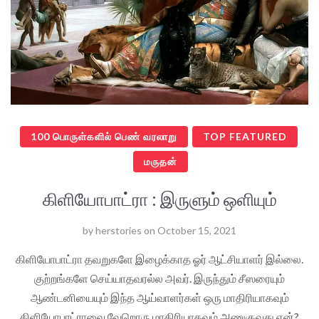
100 பொருள்களில் பெண் வரலாறு
TOP FEATURED
மருதன்
கிளியோபாட்ரா : இருளும் ஒளியும்
by
herstories
on
October 15, 2021
கிளியோபாட்ரா தவறுகளே இழைக்காத ஓர் ஆட்சியாளர் இல்லை.
குற்றங்களே செய்யாதவரல்ல அவர். இருந்தும் சீஸரையும்
ஆண்டனியையும் இந்த ஆய்வாளர்கள் ஒரு மாதிரியாகவும்
கிளியோபாட்ராவை வேறொரு மாதிரியாகவும் அணுகுவது ஏன்?