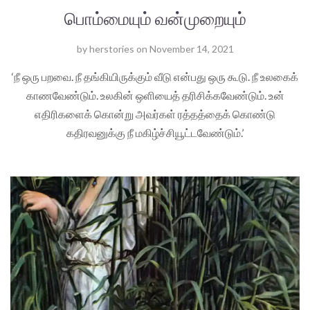
பொம்மையும் வன்முறையும்
by
herstories
on
November 14, 2021
‘நீ ஒரு பறவை. நீ தங்கியிருக்கும் வீடு என்பது ஒரு கூடு. நீ உலகைக்
காணவேண்டும். உலகின் ஒளியைத் தரிசிக்கவேண்டும். உன்
எதிரிகளைக் கொன்று அவர்கள் ரத்தத்தைக் கொண்டு
கதிரவனுக்கு நீ மகிழ்ச்சியூட்டவேண்டும்.’