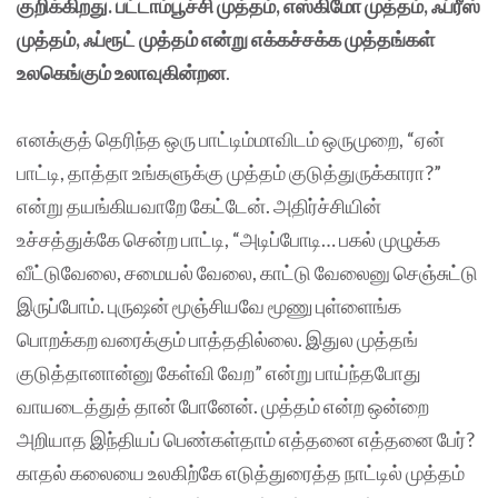
குறிக்கிறது. பட்டாம்பூச்சி முத்தம், எஸ்கிமோ முத்தம், ஃப்ரீஸ்
முத்தம், ஃப்ரூட் முத்தம் என்று எக்கச்சக்க முத்தங்கள்
உலகெங்கும் உலாவுகின்றன
.
எனக்குத் தெரிந்த ஒரு பாட்டிம்மாவிடம் ஒருமுறை, “ஏன்
பாட்டி, தாத்தா உங்களுக்கு முத்தம் குடுத்துருக்காரா?”
என்று தயங்கியவாறே கேட்டேன். அதிர்ச்சியின்
உச்சத்துக்கே சென்ற பாட்டி, “அடிப்போடி… பகல் முழுக்க
வீட்டுவேலை, சமையல் வேலை, காட்டு வேலைனு செஞ்சுட்டு
இருப்போம். புருஷன் மூஞ்சியவே மூணு புள்ளைங்க
பொறக்கற வரைக்கும் பாத்ததில்லை. இதுல முத்தங்
குடுத்தானான்னு கேள்வி வேற” என்று பாய்ந்தபோது
வாயடைத்துத் தான் போனேன். முத்தம் என்ற ஒன்றை
அறியாத இந்தியப் பெண்கள்தாம் எத்தனை எத்தனை பேர்?
காதல் கலையை உலகிற்கே எடுத்துரைத்த நாட்டில் முத்தம்