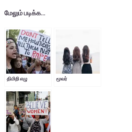
மேலும் படிக்க...
திமிறி எழு
மூவர்