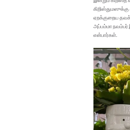
கிறிஸ்துமஸுக்க
ஏறக்குறைய தவக்க
அப்பம்மா நவம்பர
என்பார்கள்.