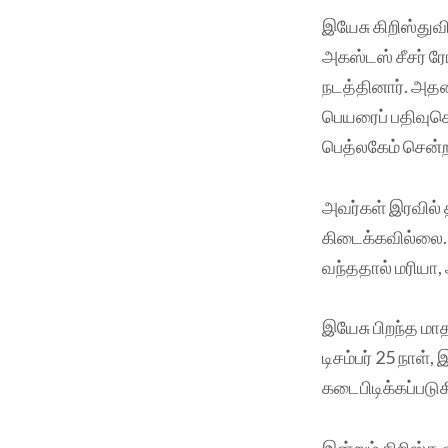
இயேசு கிறிஸ்துவி
அகஸ்டஸ் சீசர் ர
நடத்தினார். அத
பெயரைப் பதிவுச
பெத்லகேம் சென்ற
அவர்கள் இரவில் 
கிடைக்கவில்லை. 
வந்ததால் மரியா,
இயேசு பிறந்த மாத
டிசம்பர் 25 நாள்
கடைபிடிக்கப்படுக
இன்றும் கிறிஸ்த 