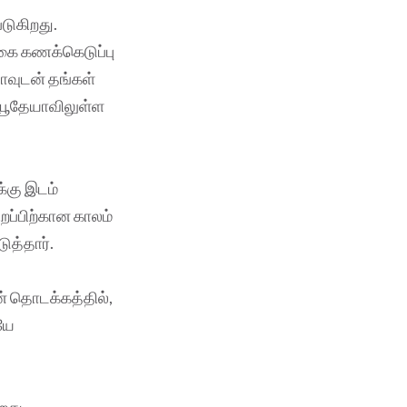
படுகிறது.
ொகை கணக்கெடுப்பு
ாவுடன் தங்கள்
 யூதேயாவிலுள்ள
க்கு இடம்
றப்பிற்கான காலம்
ுத்தார்.
ன் தொடக்கத்தில்,
ையே
றது.