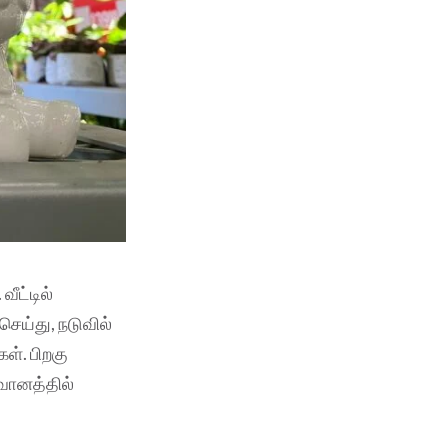
ீட்டில்
 செய்து, நடுவில்
கள். பிறகு
வானத்தில்