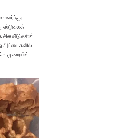
ம் வளர்ந்து
து ஸ்டூலைத்
. சில வீடுகளில்
து அட்டைகளில்
ல்ல முறையில்