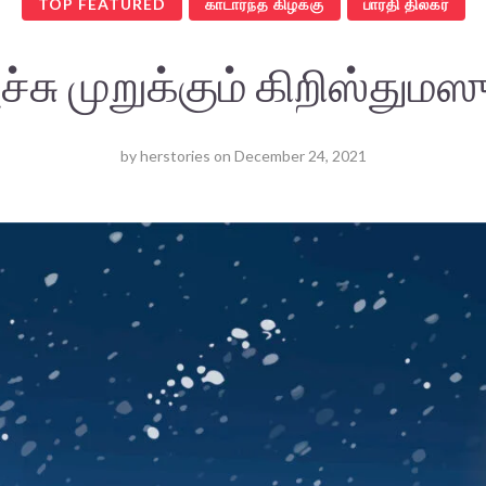
TOP FEATURED
காடார்ந்த கிழக்கு
பாரதி திலகர்
்சு முறுக்கும் கிறிஸ்துமஸ
by
herstories
on
December 24, 2021