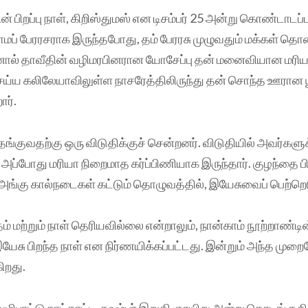
ன் பிறப்பு நாள், கிறிஸ்துமஸ் என டிசம்பர் 25 அன்று கொண்டாடப்
ோமப் பேரரசராக இருந்தபோது, தம் பேரரசு முழுவதும் மக்கள் த
னால் தாவீதின் வழிமரபினரான யோசேப்பு தன் மனைவியான மரிய
ெய்ய கலிலேயாவிலுள்ள நாசரேத்திலிருந்து தன் சொந்த ஊரான
ார்.
தங்குவதற்கு ஒரு விடுதிக்குச் சென்றனர். விடுதியில் அவர்களு
அப்போது மரியா நிறைமாத கர்ப்பிணியாக இருந்தார். குழந்தை பி
 அங்கு கால்நடைகள் கட்டும் தொழுவத்தில், இயேசுவைப் பெற்றெட
ம் மற்றும் நாள் தெரியவில்லை என்றாலும், நான்காம் நூற்றாண்டி
, இயேசு பிறந்த நாள் என நிர்ணயிக்கப்பட்டது. இன்றும் அந்த முற
ிறது.
வழிபாட்டு நாட்காட்டி, நவம்பர் இறுதி ஞாயிறு அன்று தொடங்குகி