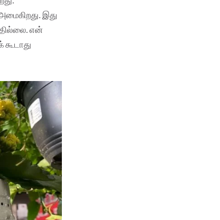
 அமைகிறது. இது
தில்லை. என்
் கூடாது