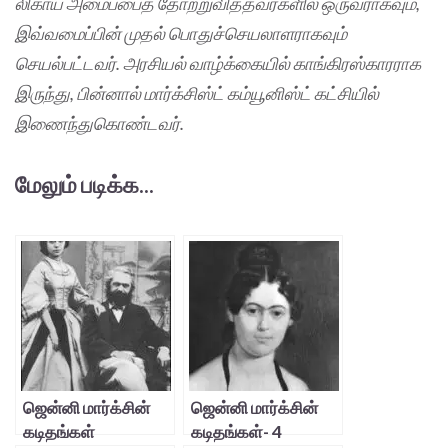
லிகாய் அமைப்பைத் தோற்றுவித்தவர்களில் ஒருவராகவும்,
இவ்வமைப்பின் முதல் பொதுச்செயலாளராகவும்
செயல்பட்டவர். அரசியல் வாழ்க்கையில் காங்கிரஸ்காரராக
இருந்து, பின்னால் மார்க்சிஸ்ட் கம்யூனிஸ்ட் கட்சியில்
இணைந்துகொண்டவர்.
மேலும் படிக்க...
ஜென்னி மார்க்சின்
ஜென்னி மார்க்சின்
கடிதங்கள்
கடிதங்கள்- 4