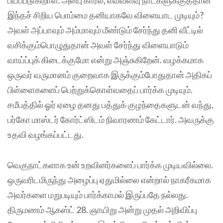
இந்தச் சிறிய பொம்மை தனியாகவே விளையாட முடியும்?
அவள் அப்பாவும் அம்மாவும் மீண்டும் சேர்ந்து தனி வீட்டில்
வசிக்கும்பொழுதுதான் அவள் சேர்ந்து விளையாடும்
வாய்ப்புக் கிடைக்குமோ என்று அஞ்சுகிறேன். வழக்கமாக
ஒருவர் வருமானம் குறைவாக இருக்கும்போதுதான் அதிகப்
பிள்ளைகளைப் பெற்றுக்கொள்வதைப் பார்க்க முடியும்.
சமீபத்தில் ஓர் ஏழை தனது பத்துக் குழந்தைகளுடன் வந்து,
பர்கோ மாஸ்டர் கோர்ட்ஸிடம் நிவாரணம் கேட்டார். அவருக்கு
உதவி வழங்கப்பட்டது.
வெகுநாட்களாக உன் உறவினர்களைப் பார்க்க முடியவில்லை.
ஒருவரிடமிருந்து அழைப்பு ஏதுமில்லை என்றால் நாகரீகமாக
அவர்களை மறுபடியும் பார்க்காமல் இருப்பதே நல்லது.
திருமணம் ஆகஸ்ட் 28. ஞாயிறு அன்று முதல் அறிவிப்பு