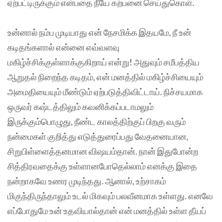
ஏற்பட்டிருக்கும் என்பதை நீயே கற்பனை செய்துகொள்.
உன்னால் நம்ப முடியாது என் நேசமிக்க இதயமே, நீ உன்
கடிதங்களால் என்னை எவ்வளவு
மகிழ்ச்சிக்குள்ளாக்குகிறாய் என்று! அதுவும் சமீபத்திய
ஆறுதல் நிறைந்த கடிதம், என் மனத்தில் மகிழ்ச்சியையும்
அமைதியையும் மீண்டும் ஏற்படுத்திவிட்டாய். நிச்சயமாக
ஒருவர் கஷ்டத்திலும் கவனிக்கப்படாமலும்
இருக்கும்பொழுது, நீண்ட காலத்திற்குப் பிறகு வரும்
நன்மைகள் குறித்து எடுத்துரைப்பது வேதனையான,
சிறுபிள்ளைத்தனமான விஷயம்தான். நான் இதுபோன்ற
சித்திரவதைக்கு உள்ளானபோதெல்லாம் எனக்கு இதை
நன்றாகவே உணர முடிந்தது. ஆனால், உற்சாகம்
மிகுந்திருந்தாலும் உடல் மிகவும் பலவீனமாக உள்ளது. எனவே
எப்போதுமே உன் உதவியால்தான் என் மனத்தில் உள்ள தீயப்