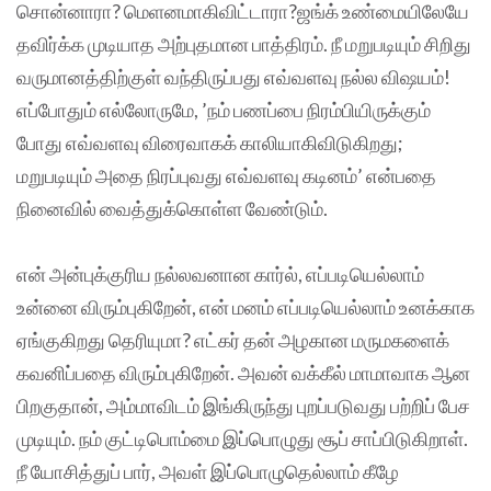
சொன்னாரா? மெளனமாகிவிட்டாரா?ஜங்க் உண்மையிலேயே
தவிர்க்க முடியாத அற்புதமான பாத்திரம். நீ மறுபடியும் சிறிது
வருமானத்திற்குள் வந்திருப்பது எவ்வளவு நல்ல விஷயம்!
எப்போதும் எல்லோருமே, ’நம் பணப்பை நிரம்பியிருக்கும்
போது எவ்வளவு விரைவாகக் காலியாகிவிடுகிறது;
மறுபடியும் அதை நிரப்புவது எவ்வளவு கடினம்’ என்பதை
நினைவில் வைத்துக்கொள்ள வேண்டும்.
என் அன்புக்குரிய நல்லவனான கார்ல், எப்படியெல்லாம்
உன்னை விரும்புகிறேன், என் மனம் எப்படியெல்லாம் உனக்காக
ஏங்குகிறது தெரியுமா? எட்கர் தன் அழகான மருமகளைக்
கவனிப்பதை விரும்புகிறேன். அவன் வக்கீல் மாமாவாக ஆன
பிறகுதான், அம்மாவிடம் இங்கிருந்து புறப்படுவது பற்றிப் பேச
முடியும். நம் குட்டிபொம்மை இப்பொழுது சூப் சாப்பிடுகிறாள்.
நீ யோசித்துப் பார், அவள் இப்பொழுதெல்லாம் கீழே