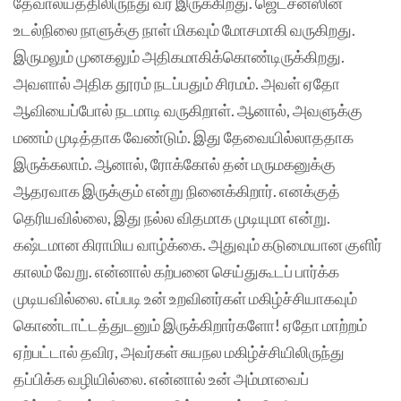
தேவாலயத்திலிருந்து வர இருக்கிறது. ஜெட்சன்ஸின்
உடல்நிலை நாளுக்கு நாள் மிகவும் மோசமாகி வருகிறது.
இருமலும் முனகலும் அதிகமாகிக்கொண்டிருக்கிறது.
அவளால் அதிக தூரம் நடப்பதும் சிரமம். அவள் ஏதோ
ஆவியைப்போல் நடமாடி வருகிறாள். ஆனால், அவளுக்கு
மணம் முடித்தாக வேண்டும். இது தேவையில்லாததாக
இருக்கலாம். ஆனால், ரோக்கோல் தன் மருமகனுக்கு
ஆதரவாக இருக்கும் என்று நினைக்கிறார். எனக்குத்
தெரியவில்லை, இது நல்ல விதமாக முடியுமா என்று.
கஷ்டமான கிராமிய வாழ்க்கை. அதுவும் கடுமையான குளிர்
காலம் வேறு. என்னால் கற்பனை செய்துகூடப் பார்க்க
முடியவில்லை. எப்படி உன் உறவினர்கள் மகிழ்ச்சியாகவும்
கொண்டாட்டத்துடனும் இருக்கிறார்களோ! ஏதோ மாற்றம்
ஏற்பட்டால் தவிர, அவர்கள் சுயநல மகிழ்ச்சியிலிருந்து
தப்பிக்க வழியில்லை. என்னால் உன் அம்மாவைப்