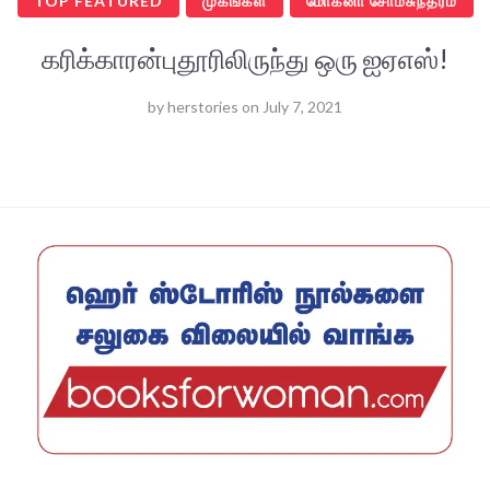
TOP FEATURED
முகங்கள்
மோகனா சோமசுந்தரம்
கரிக்காரன்புதூரிலிருந்து ஒரு ஐஏஎஸ்!
by
herstories
on
July 7, 2021