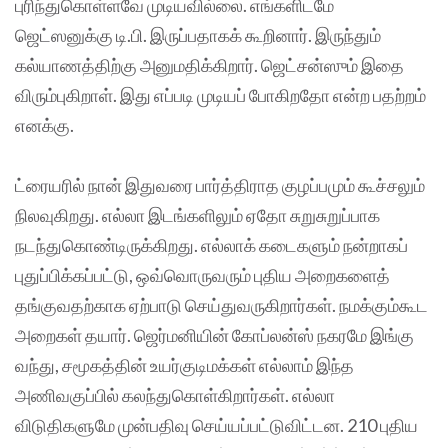
புரிந்துகொள்ளவே முடியவில்லை. எங்களிடமே
ஜெட்ஸனுக்கு டி.பி. இருப்பதாகக் கூறினார். இருந்தும்
கல்யாணத்திற்கு அனுமதிக்கிறார். ஜெட்சன்ஸும் இதை
விரும்புகிறாள். இது எப்படி முடியப் போகிறதோ என்ற பதற்றம்
எனக்கு.
ட்ரையரில் நான் இதுவரை பார்த்திராத குழப்பமும் கூச்சலும்
நிலவுகிறது. எல்லா இடங்களிலும் ஏதோ சுறுசுறுப்பாக
நடந்துகொண்டிருக்கிறது. எல்லாக் கடைகளும் நன்றாகப்
புதுப்பிக்கப்பட்டு, ஒவ்வொருவரும் புதிய அறைகளைத்
தங்குவதற்காக ஏற்பாடு செய்துவருகிறார்கள். நமக்கும்கூட
அறைகள் தயார். ஜெர்மனியின் கோப்லன்ஸ் நகரமே இங்கு
வந்து, சமூகத்தின் உயர்குடிமக்கள் எல்லாம் இந்த
அணிவகுப்பில் கலந்துகொள்கிறார்கள். எல்லா
விடுதிகளுமே முன்பதிவு செய்யப்பட்டுவிட்டன. 210 புதிய