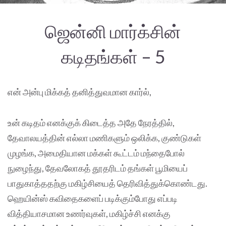
ஜென்னி மார்க்சின்
கடிதங்கள் – 5
என் அன்பு மிக்கத் தனித்துவமான கார்ல்,
உன் கடிதம் எனக்குக் கிடைத்த அதே நேரத்தில்,
தேவாலயத்தின் எல்லா மணிகளும் ஒலிக்க, குண்டுகள்
முழங்க, அமைதியான மக்கள் கூட்டம் மந்தைபோல்
நுழைந்து, தேவலோகத் தூதரிடம் தங்கள் பூமியைப்
பாதுகாத்ததற்கு மகிழ்சியைத் தெரிவித்துக்கொண்டது.
ஹெயின்ஸ் கவிதைகளைப் படிக்கும்போது எப்படி
வித்தியாசமான உணர்வுகள், மகிழ்ச்சி எனக்கு