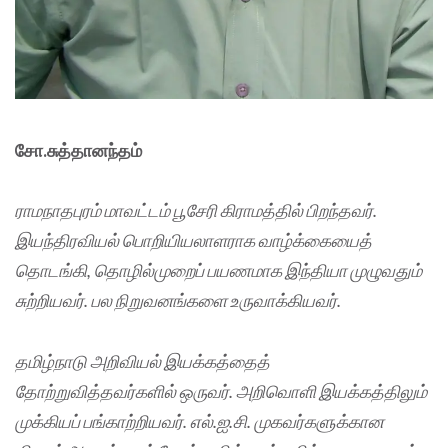
சோ.சுத்தானந்தம்
ராமநாதபுரம் மாவட்டம் பூசேரி கிராமத்தில் பிறந்தவர்.
இயந்திரவியல் பொறியியலாளராக வாழ்க்கையைத்
தொடங்கி, தொழில்முறைப் பயணமாக இந்தியா முழுவதும்
சுற்றியவர். பல நிறுவனங்களை உருவாக்கியவர்.
தமிழ்நாடு அறிவியல் இயக்கத்தைத்
தோற்றுவித்தவர்களில் ஒருவர். அறிவொளி இயக்கத்திலும்
முக்கியப் பங்காற்றியவர். எல்.ஐ.சி. முகவர்களுக்கான