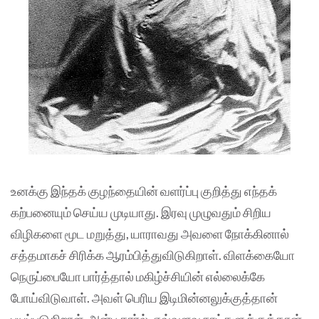
உனக்கு இந்தக் குழந்தையின் வளர்ப்பு குறித்து எந்தக்
கற்பனையும் செய்ய முடியாது. இரவு முழுவதும் சிறிய
விழிகளை மூட மறுத்து, யாராவது அவளை நோக்கினால்
சத்தமாகச் சிரிக்க ஆரம்பித்துவிடுகிறாள். விளக்கையோ
நெருப்பையோ பார்த்தால் மகிழ்ச்சியின் எல்லைக்கே
போய்விடுவாள். அவள் பெரிய இடிமின்னலுக்குத்தான்
பயப்படுகிறாள். அன்பு கார்ல், எவ்வளவு நாட்களுக்குத்தான்