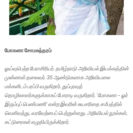
மோகனா சோமசுந்தரம்
ஓய்வுபெற்ற பேராசிரியர். தமிழ்நாடு அறிவியல் இயக்கத்தின்
முன்னாள் தலைவர். 35 ஆண்டுகளாக அறிவியலை
மக்களிடம் பரப்பி வருகிறார். துப்புரவுத்
தொழிலாளர்களுக்காகப் போராடி வருகிறார். ‘மோகனா – ஓர்
இரும்புப் பெண்மணி’ என்ற இவரின் சுயசரிதை சமீபத்தில்
வெளிவந்து, வரவேற்பைப் பெற்றுள்ளது. அறிவியல் நூல்கள்,
கட்டுரைகள் எழுதியிருக்கிறார்.