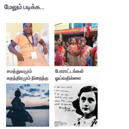
மேலும் படிக்க...
சமத்துவமும்
போராட்டங்கள்
சுதந்திரமும் நிறைந்த
ஓய்வதில்லை
வாழ்க்கை!