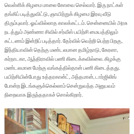
வெள்ளிக் கிழமை மாலை கோவை செல்வார். இரு நாட்கள்
தங்கிப் படித்துவிட்டு, ஞாயிற்றுக் கிழமை இரவு வீடு
திரும்புவார். ஓய்வில்லாத காலக்கட்டம். சென்னையில் அரசு
நடத்தும் அண்ணா சிவில் சர்வீஸ் பயிற்சி மையத்திலும்
கட்டணம் இன்றிப் படித்தார். தேர்வில் வெற்றி பெற்ற பிறகு,
இந்தியாவின் தெற்கு மண்டலமான தமிழ்நாடு, கேரளா,
கர்நாடகா, ஆந்திராவில் பணி கிடைக்கவில்லை. கிழக்கு
மண்டலமான மேற்கு வங்கத்தில்தான் பணி கிடைத்தது.
பயிற்சியின்போது உத்தரகான்ட், அந்தமான், டார்ஜிலிங்
போன்ற இடங்களுக்கெல்லாம் சென்றுவந்த அனுபவம்
நிறைவாக இருந்ததாகச் சொல்கிறார்.