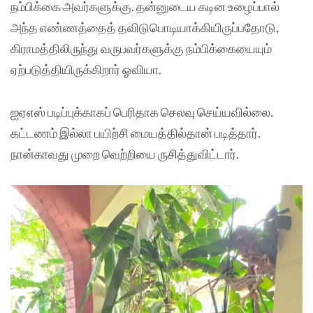
நம்பிக்கை அவர்களுக்கு. தன்னுடைய கடின உழைப்பால்
அந்த எண்ணத்தைத் தவிடுபொடியாக்கியிருப்பதோடு,
கிராமத்திலிருந்து வருபவர்களுக்கு நம்பிக்கையையும்
ஏற்படுத்தியிருக்கிறார் ஓவியா.
ஐஏஎஸ் படிப்புக்காகப் பெரிதாக செலவு செய்யவில்லை.
கட்டணம் இல்லா பயிற்சி மையத்தில்தான் படித்தார்.
நான்காவது முறை வெற்றியை ருசித்துவிட்டார்.