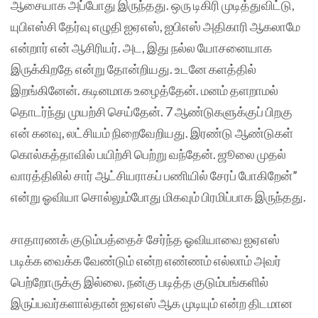
ஆசையாக அப்போது இருந்தது. ஒரு டிகிரி முடித்துவிட்டு,
யுபிஎஸ்சி தேர்வு எழுதி ஐஏஎஸ், ஐபிஎஸ் அதிகாரி ஆகலாமே
என்றார் என் ஆசிரியர். அட, இது நல்ல யோசனையாக
இருக்கிறதே என்று தோன்றியது. உடனே களத்தில்
இறங்கினேன். கடினமாக உழைத்தேன். மனம் தளறாமல்
தொடர்ந்து முயற்சி செய்தேன். 7 ஆண்டுகளுக்குப் பிறகு
என் கனவு, லட்சியம் நிறைவேறியது. இரண்டு ஆண்டுகள்
கொல்கத்தாவில் பயிற்சி பெற்று வந்தேன். ஜூலை முதல்
வாரத்திலில் சார் ஆட்சியராகப் பணியில் சேரப் போகிறேன்”
என்று ஓவியா சொல்லும்போது மிகவும் பிரமிப்பாக இருந்தது.
சாதாரணக் குடும்பத்தைச் சேர்ந்த ஓவியாவை ஐஏஎஸ்
படிக்க வைக்க வேண்டும் என்ற எண்ணம் எல்லாம் அவர்
பெற்றோருக்கு இல்லை. நன்கு படித்த குடும்பங்களில்
இருப்பவர்களால்தான் ஐஏஎஸ் ஆக முடியும் என்ற திடமான