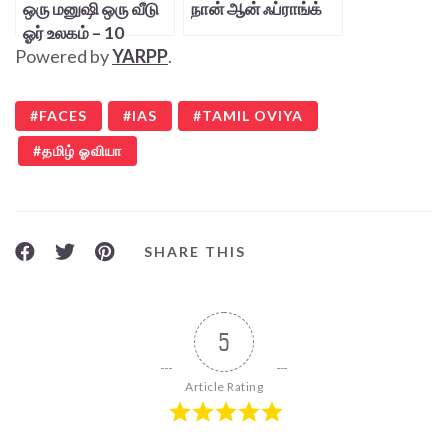
ஒரு மனுஷி ஒரு வீடு
நான் ஆன் ஃப்ராங்க்
ஓர் உலகம் – 10
Powered by
YARPP
.
FACES
IAS
TAMIL OVIYA
தமிழ் ஓவியா
SHARE THIS
5
Article Rating