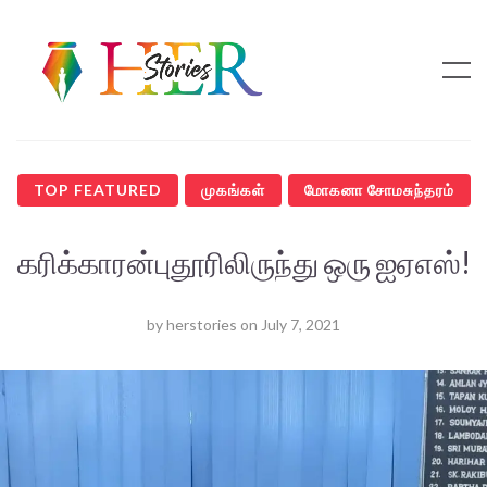
TOP FEATURED
முகங்கள்
மோகனா சோமசுந்தரம்
கரிக்காரன்புதூரிலிருந்து ஒரு ஐஏஎஸ்!
by
herstories
on
July 7, 2021