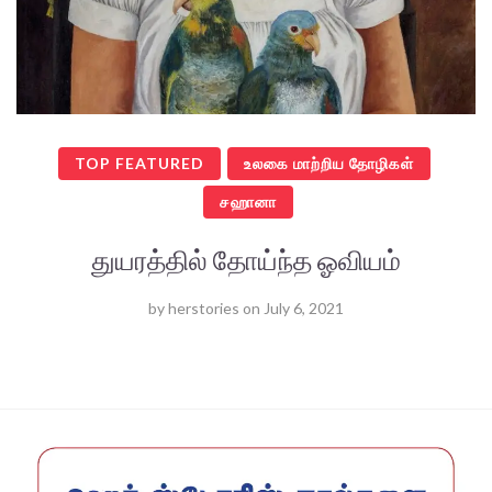
TOP FEATURED
உலகை மாற்றிய தோழிகள்
சஹானா
துயரத்தில் தோய்ந்த ஓவியம்
by
herstories
on
July 6, 2021