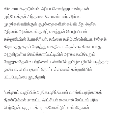
விவசாயக் குடும்பம். அப்பா செளந்தரபாண்டியன்
முற்போக்குச் சிந்தனை கொண்டவர். அம்மா
முருகேஸ்வரிக்குக் குழந்தைகளின் கல்வி மீது அதீத
ஆர்வம். அண்ணன் தமிழ் வசந்தன் பொறியியல்
கல்லூரியின் பேராசிரியர். தங்கை தமிழ் இலக்கியா. இந்தக்
கிராமத்துக்குப் பேருந்து வசதிகூட அடிக்கடி கிடையாது.
அருகிலுள்ள நெய்க்காரப்பட்டியில் அரசு உதவிபெறும்
ரேணுகாதேவி உயர்நிலைப் பள்ளியில் தமிழ்வழியில் படித்தார்
ஓவியா. பெரியகுளம் தோட்டக்கலைக் கல்லூரியில்
பட்டப்படிப்பை முடித்தார்.
”பத்தாம் வகுப்பில் அதிக மதிப்பெண் வாங்கியதற்காகத்
திண்டுக்கல் மாவட்ட ஆட்சியர் கையால் லேப்டாப் பரிசு
பெற்றேன். ஒரு டாக்டராக வேண்டும் என்பதே என்