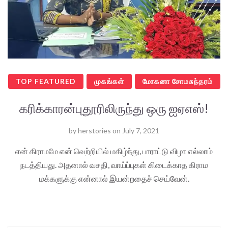
TOP FEATURED
முகங்கள்
மோகனா சோமசுந்தரம்
கரிக்காரன்புதூரிலிருந்து ஒரு ஐஏஎஸ்!
by
herstories
on
July 7, 2021
என் கிராமமே என் வெற்றியில் மகிழ்ந்து, பாராட்டு விழா எல்லாம்
நடத்தியது. அதனால் வசதி, வாய்ப்புகள் கிடைக்காத கிராம
மக்களுக்கு என்னால் இயன்றதைச் செய்வேன்.