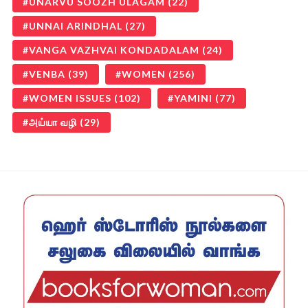
UNARVU SOOZH ULAGAM
(22)
UNNAI ARINDHAL
(27)
VANGA VAZHVAI KONDADALAM
(24)
VENBA
(39)
WOMEN
(256)
WOMEN ISSUES
(102)
YAMINI
(77)
அய்யா வழி
(29)