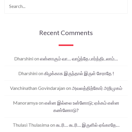
Recent Comments
Dharshini
on
என்னாகும் வா… வாழ்ந்தே பார்த்திடலாம்…
Dharshini
on
கிழக்காக இருந்தால் இருள் சேராதே !
Vanchinathan Govindarajan
on
அவலத்திற்கோர் அறிமுகம்
Manoramya
on
என்ன இல்லை உன்னோடு; ஏக்கம் என்ன
கண்ணோடு?
Thulasi Thulasima
on
சுடரி… சுடரி… இருளில் ஏங்காதே…