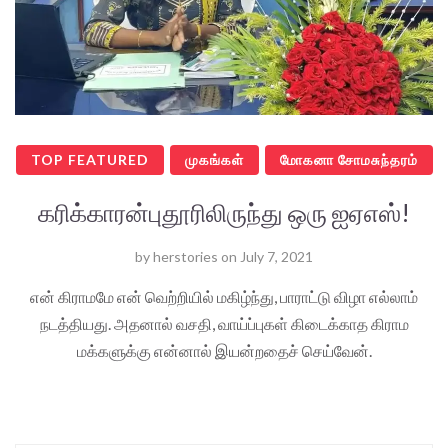
TOP FEATURED
முகங்கள்
மோகனா சோமசுந்தரம்
கரிக்காரன்புதூரிலிருந்து ஒரு ஐஏஎஸ்!
by
herstories
on
July 7, 2021
என் கிராமமே என் வெற்றியில் மகிழ்ந்து, பாராட்டு விழா எல்லாம்
நடத்தியது. அதனால் வசதி, வாய்ப்புகள் கிடைக்காத கிராம
மக்களுக்கு என்னால் இயன்றதைச் செய்வேன்.