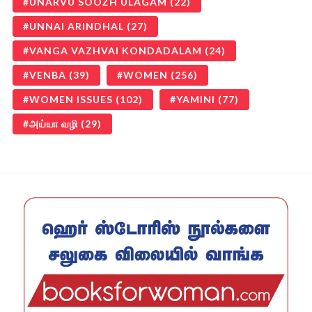
UNARVU SOOZH ULAGAM
(22)
UNNAI ARINDHAL
(27)
VANGA VAZHVAI KONDADALAM
(24)
VENBA
(39)
WOMEN
(256)
WOMEN ISSUES
(102)
YAMINI
(77)
அய்யா வழி
(29)