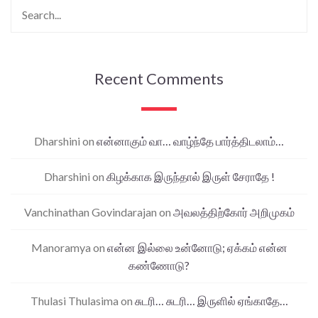
Recent Comments
Dharshini
on
என்னாகும் வா… வாழ்ந்தே பார்த்திடலாம்…
Dharshini
on
கிழக்காக இருந்தால் இருள் சேராதே !
Vanchinathan Govindarajan
on
அவலத்திற்கோர் அறிமுகம்
Manoramya
on
என்ன இல்லை உன்னோடு; ஏக்கம் என்ன
கண்ணோடு?
Thulasi Thulasima
on
சுடரி… சுடரி… இருளில் ஏங்காதே…