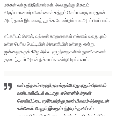
மக்கள் வந்துவிடுகிறார்கள். அவளுக்கு மிகவும்
விருப்பமானவர் விளக்கைச் சுத்தம் செய்ய வருபவர்தான்.
அவர்தான் இவளைத் தூக்க வேண்டும் என அடம்பிடிப்பாள்.
எட்கரிடம் சொல், வுல்லன் காலுறைகள் எல்லாம் வலதுபுறம்
உள்ள பெரிய பெட்டியில் அலமாரியில் உள்ளது என்று.
ஜன்னலுக்குக் கீழே அல்ல. குழந்தைகளின் துணிகளைக்
குடைந்தால் அவன் நிச்சயம் கண்டுபிடிக்கலாம்.
உன் புத்தகம் எழுதி முடிக்கும்போது ஏதும் பிரளயம்
உண்டாகிவிடக் கூடாது. ஏனெனில் அதன்
வெளியீட்டை எதிர்பார்த்து நான் மிகவும் ஆவலுடன்
உள்ளேன். மேலும் இதைப் பற்றியும் தனிப்பட்ட