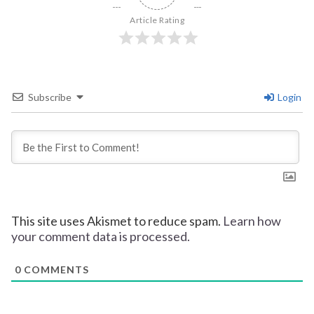
Article Rating
Subscribe
Login
This site uses Akismet to reduce spam.
Learn how
your comment data is processed.
0
COMMENTS