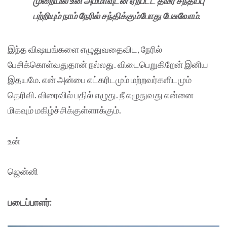
முறையில் உன் அம்மாவுடன் ஏற்பட்ட திடீர் சந்திப்பு
பற்றியும் நாம் நேரில் சந்திக்கும்போது பேசுவோம்.
இந்த விஷயங்களை எழுதுவதைவிட, நேரில்
பேசிக்கொள்வதுதான் நல்லது. விடைபெறுகிறேன் இனிய
இதயமே. என் அன்பை எட்கரிடமும் மற்றவர்களிடமும்
தெரிவி. விரைவில் பதில் எழுது. நீ எழுதுவது என்னை
மிகவும் மகிழ்ச்சிக்குள்ளாக்கும்.
உன்
ஜென்னி
படைப்பாளர்: