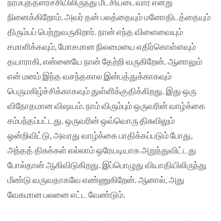
நரம்புத்தளர்ச்சியிலிருந்து மீட்சியடைவார் என்று
நினைக்கிறோம். அவர் தன் பலத்தையும் மனோதிடத்தையும்
திரும்பப் பெற்றுவருகிறார். நான் எந்த விளைவையும்
சமாளிக்கவும், மோசமான நிலமையை எதிர்கொள்ளவும்
தயாராகி, என்னையே நான் தேற்றி வருகிறேன். ஆனாலும்
என் மனம் இந்த வசந்தகால இன்பத்துக்காகவும்
பெருமகிழ்ச்சிக்காகவும் துள்ளிக்குதிக்கிறது. இது ஒரு
விநோதமான விஷயம். நாம் விரும்பும் ஒருவரின் வாழ்க்கை
சம்பந்தப்பட்டது. ஒருவரின் ஒவ்வொரு திசுவிலும்
ஒன்றிவிட்டு, அவரது வாழ்க்கை பாதிக்கப்படும் போது,
அந்தத் திசுக்கள் எல்லாம் ஒரேயடியாக அறுந்துவிட்டது
போல்தான் ஆகிவிடுகிறது. இப்பொழுது வியாதியிலிருந்து
மீண்டு வருவதாகவே எண்ணுகிறேன். ஆனால், அது
வேகமான பலனை எட்ட வேண்டும்.