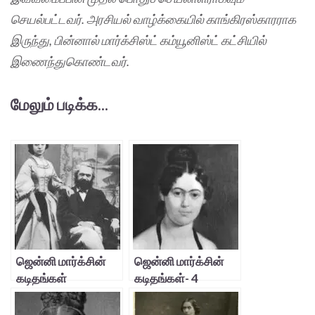
செயல்பட்டவர். அரசியல் வாழ்க்கையில் காங்கிரஸ்காரராக
இருந்து, பின்னால் மார்க்சிஸ்ட் கம்யூனிஸ்ட் கட்சியில்
இணைந்துகொண்டவர்.
மேலும் படிக்க...
ஜென்னி மார்க்சின்
ஜென்னி மார்க்சின்
கடிதங்கள்
கடிதங்கள்- 4