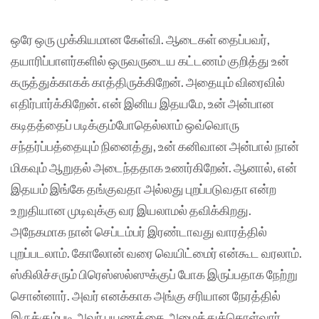
ஒரே ஒரு முக்கியமான கேள்வி. ஆடைகள் தைப்பவர்,
தயாரிப்பாளர்களில் ஒருவருடைய கட்டணம் குறித்து உன்
கருத்துக்காகக் காத்திருக்கிறேன். அதையும் விரைவில்
எதிர்பார்க்கிறேன். என் இனிய இதயமே, உன் அன்பான
கடிதத்தைப் படிக்கும்போதெல்லாம் ஒவ்வொரு
சந்தர்ப்பத்தையும் நினைத்து, உன் கனிவான அன்பால் நான்
மிகவும் ஆறுதல் அடைந்ததாக உணர்கிறேன். ஆனால், என்
இதயம் இங்கே தங்குவதா அல்லது புறப்படுவதா என்ற
உறுதியான முடிவுக்கு வர இயலாமல் தவிக்கிறது.
அநேகமாக நான் செப்டம்பர் இரண்டாவது வாரத்தில்
புறப்படலாம். கோலோன் வரை வெயிட்மைர் என்கூட வரலாம்.
ஸ்கிலிச்சரும் பிரெஸ்ஸல்ஸுக்குப் போக இருப்பதாக நேற்று
சொன்னார். அவர் எனக்காக அங்கு சரியான நேரத்தில்
இருக்கும்படி அவர் பயணத்தை அமைத்துக்கொள்வார்.