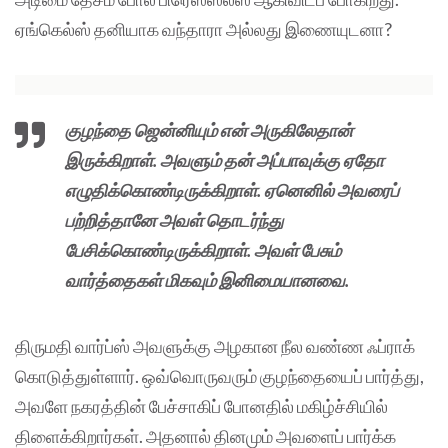
ஏங்கெல்ஸ் தனியாக வந்தாரா அல்லது இணையுடனா?
குழந்தை ஜென்னியும் என் அருகிலேதான்
இருக்கிறாள். அவளும் தன் அப்பாவுக்கு ஏதோ
எழுதிக்கொண்டிருக்கிறாள். ஏனெனில் அவரைப்
பற்றித்தானே அவள் தொடர்ந்து
பேசிக்கொண்டிருக்கிறாள். அவள் பேசும்
வார்த்தைகள் மிகவும் இனிமையானவை.
திருமதி வார்ப்ஸ் அவளுக்கு அழகான நீல வண்ண ஃப்ராக்
கொடுத்துள்ளார். ஒவ்வொருவரும் குழந்தையைப் பார்த்து,
அவளே நகரத்தின் பேச்சாகிப் போனதில் மகிழ்ச்சியில்
திளைக்கிறார்கள். அதனால் தினமும் அவளைப் பார்க்க