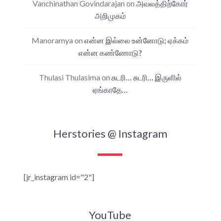
Vanchinathan Govindarajan
on
அவலத்திற்கோர்
அறிமுகம்
Manoramya
on
என்ன இல்லை உன்னோடு; ஏக்கம்
என்ன கண்ணோடு?
Thulasi Thulasima
on
சுடரி… சுடரி… இருளில்
ஏங்காதே…
Herstories @ Instagram
[jr_instagram id="2"]
YouTube