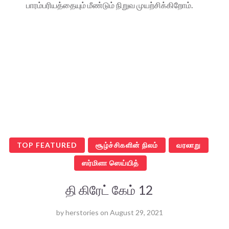
பாரம்பரியத்தையும் மீண்டும் நிறுவ முயற்சிக்கிறோம்.
TOP FEATURED
சூழ்ச்சிகளின் நிலம்
வரலாறு
ஸர்மிளா ஸெய்யித்
தி கிரேட் கேம் 12
by
herstories
on
August 29, 2021