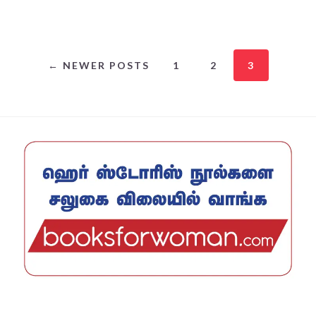
← NEWER POSTS
1
2
3