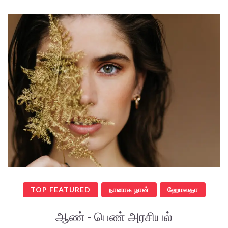
TOP FEATURED
நானாக நான்
ஹேமலதா
ஆண் - பெண் அரசியல்