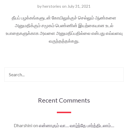
by
herstories
on
July 31, 2021
தீயப் பழக்கங்களுடன் கோயிலுக்குச் செல்லும் ஆண்களை
அனுமதிக்கும் சமூகம் பெண்ணின் இயற்கையான உடல்
உபாதைகளுக்காக அவளை அனுமதிப்பதில்லை என்பது எவ்வளவு
வருந்தத்தக்கது.
Recent Comments
Dharshini
on
என்னாகும் வா… வாழ்ந்தே பார்த்திடலாம்…