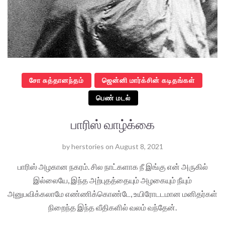
சோ சுத்தானந்தம்
ஜென்னி மார்க்சின் கடிதங்கள்
பெண் மடல்
பாரிஸ் வாழ்க்கை
by
herstories
on
August 8, 2021
பாரிஸ் அழகான நகரம். சில நாட்களாக நீ இங்கு என் அருகில்
இல்லையே, இந்த அற்புதத்தையும் அழகையும் நீயும்
அனுபவிக்கலாமே எண்ணிக்கொண்டே, உயிரோடடமான மனிதர்கள்
நிறைந்த இந்த வீதிகளில் வலம் வந்தேன்.