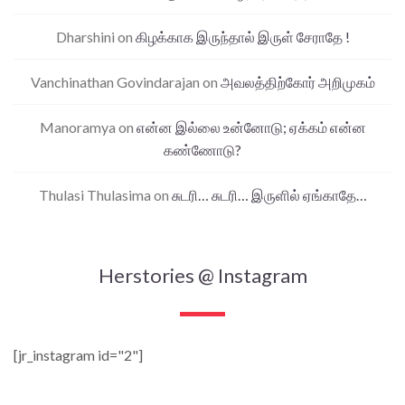
Dharshini
on
கிழக்காக இருந்தால் இருள் சேராதே !
Vanchinathan Govindarajan
on
அவலத்திற்கோர் அறிமுகம்
Manoramya
on
என்ன இல்லை உன்னோடு; ஏக்கம் என்ன
கண்ணோடு?
Thulasi Thulasima
on
சுடரி… சுடரி… இருளில் ஏங்காதே…
Herstories @ Instagram
[jr_instagram id="2"]