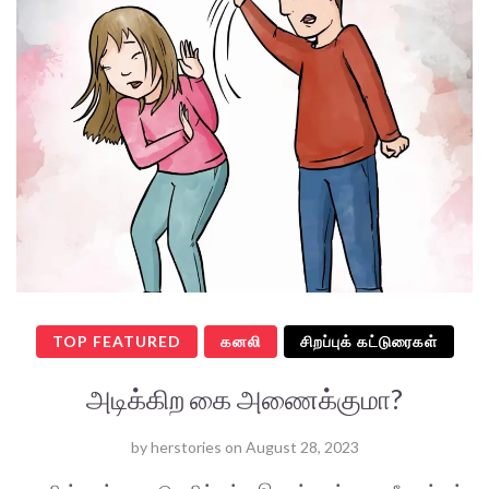
TOP FEATURED
கனலி
சிறப்புக் கட்டுரைகள்
அடிக்கிற கை அணைக்குமா?
by
herstories
on
August 28, 2023