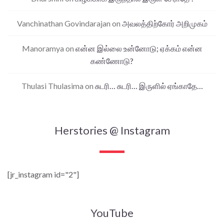
Vanchinathan Govindarajan
on
அவலத்திற்கோர் அறிமுகம்
Manoramya
on
என்ன இல்லை உன்னோடு; ஏக்கம் என்ன
கண்ணோடு?
Thulasi Thulasima
on
சுடரி… சுடரி… இருளில் ஏங்காதே…
Herstories @ Instagram
[jr_instagram id="2"]
YouTube