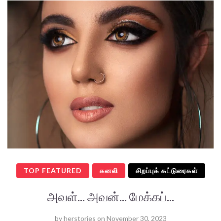
TOP FEATURED
கனலி
சிறப்புக் கட்டுரைகள்
அவள்... அவன்... மேக்கப்...
by
herstories
on
November 30, 2023