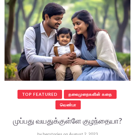
TOP FEATURED
தலைமுறைகளின் கதை
வெண்பா
முப்பது வயதுக்குள்ளே குழந்தையா?
by
herstories
on
August 2, 2023