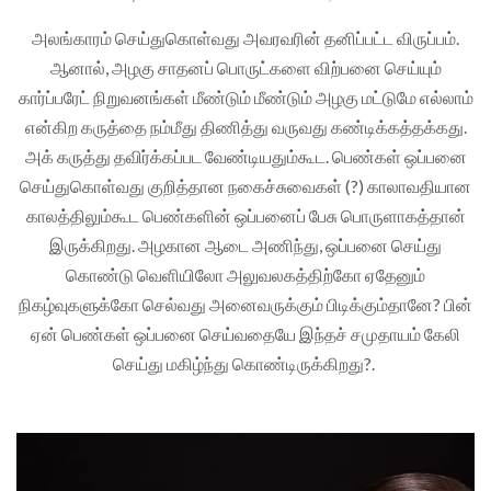
அலங்காரம் செய்துகொள்வது அவரவரின் தனிப்பட்ட விருப்பம்.
ஆனால், அழகு சாதனப் பொருட்களை விற்பனை செய்யும்
கார்ப்பரேட் நிறுவனங்கள் மீண்டும் மீண்டும் அழகு மட்டுமே எல்லாம்
என்கிற கருத்தை நம்மீது திணித்து வருவது கண்டிக்கத்தக்கது.
அக் கருத்து தவிர்க்கப்பட வேண்டியதும்கூட. பெண்கள் ஒப்பனை
செய்துகொள்வது குறித்தான நகைச்சுவைகள் (?) காலாவதியான
காலத்திலும்கூட பெண்களின் ஒப்பனைப் பேசு பொருளாகத்தான்
இருக்கிறது. அழகான ஆடை அணிந்து, ஒப்பனை செய்து
கொண்டு வெளியிலோ அலுவலகத்திற்கோ ஏதேனும்
நிகழ்வுகளுக்கோ செல்வது அனைவருக்கும் பிடிக்கும்தானே? பின்
ஏன் பெண்கள் ஒப்பனை செய்வதையே இந்தச் சமுதாயம் கேலி
செய்து மகிழ்ந்து கொண்டிருக்கிறது?.