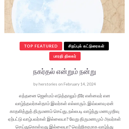
TOP FEATURED
சிறப்புக் கட்டுரைகள்
பாரதி திலகர்
நகர்தல் என்றும் நன்று
by
herstories
on
February 14, 2024
எத்தனை ஜென்மம் எடுத்தாலும் நீரே என்னவர் என
வாழ்ந்தவர்கள்தாம் இவர்கள் எல்லாரும். இவ்வளவு ஏன்
காதலித்துத் திருமணம் செய்து, நல்லபடி வாழ்ந்து மணமுறிவு
ஏற்பட்டு வாழ்பவர்கள் இல்லையா? வேறு திருமணமும் அவர்கள்
செய்துகொள்வது இல்லையா? வெற்றிகரமாக வாழ்ந்து