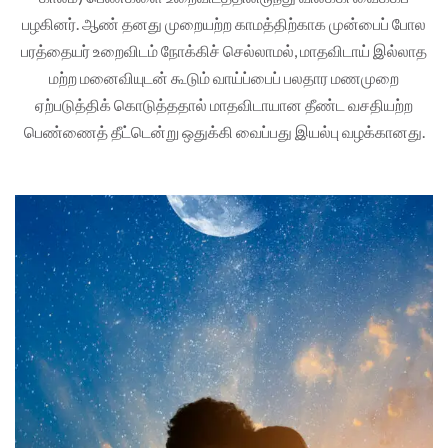
பழகினர். ஆண் தனது முறையற்ற காமத்திற்காக முன்பைப் போல
பரத்தையர் உறைவிடம் நோக்கிச் செல்லாமல், மாதவிடாய் இல்லாத
மற்ற மனைவியுடன் கூடும் வாய்ப்பைப் பலதார மணமுறை
ஏற்படுத்திக் கொடுத்ததால் மாதவிடாயான தீண்ட வசதியற்ற
பெண்ணைத் தீட்டென்று ஒதுக்கி வைப்பது இயல்பு வழக்கானது.