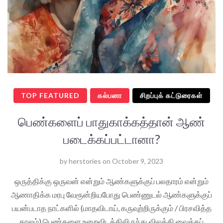
TOP FEATURED
கல்பனா
சிறப்புக் கட்டுரைகள்
பெண்களைப் பாதுகாக்கத்தான் ஆண்
படைக்கப்பட்டானா?
by
herstories
on
October 9, 2023
ஒருத்திக்கு ஒருவன் என்றும் ஆண்களுக்குப் பலதாரம் என்றும்
ஆணாதிக்க மரபு வேரூன்றியபோது பெண்ணுடல் ஆண்களுக்குப்
பயன்படாத நாட்களில் (மாதவிடாய், கருவுற்றிருக்கும் / பிரசவித்த
காலம்) பெண்களை உறைவிடத்திலிருந்து விலக்கி வைக்கப்