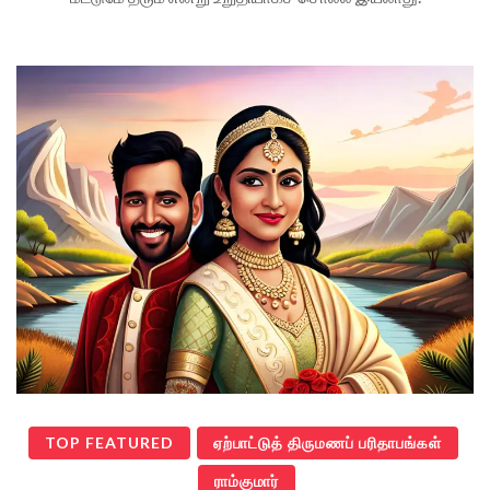
TOP FEATURED
ஏற்பாட்டுத் திருமணப் பரிதாபங்கள்
ராம்குமார்