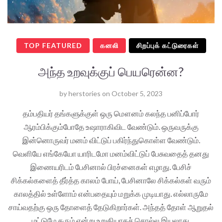
TOP FEATURED
கனலி
சிறப்புக் கட்டுரைகள்
அந்த உறவுக்குப் பெயரென்ன?
by
herstories
on
October 5, 2023
தம்பதியர் தங்களுக்குள் ஒரு மௌனம் கலந்த பனிப்போர்
ஆரம்பிக்கும்போதே உஷாராகிவிட வேண்டும். ஒருவருக்கு
இன்னொருவர் மனம் விட்டுப் பகிர்ந்துகொள்ள வேண்டும்.
வெளியே எங்கேயோ யாரிடமோ மனம்விட்டுப் பேசுவதைத் தனது
இணையரிடம் பேசினால் பிரச்னைகள் எழாது. பேசிச்
சிக்கல்களைத் தீர்த்த காலம் போய், பேசினாலே சிக்கல்கள் வரும்
காலத்தில் உள்ளோம் என்பதையும் மறுக்க முடியாது. எல்லாருமே
சாய்வதற்கு ஒரு தோளைத் தேடுகிறார்கள். அந்தத் தோள் ஆறுதல்
மட்டுமே தரும் என்று உறுதியாகச் சொல்ல இயலாது.