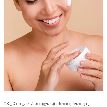
அதேபோல்தான் சிவப்பழகு க்ரீம் விளம்பரங்கள். ஏழு