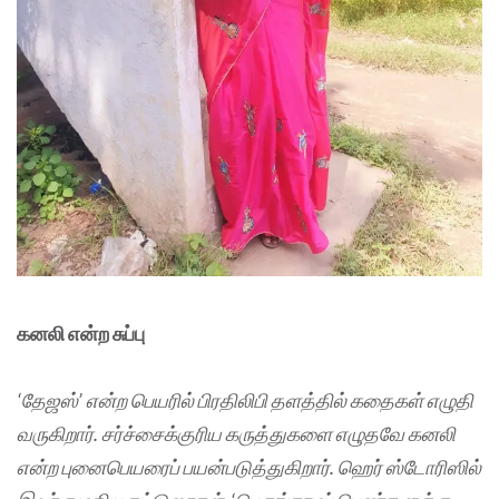
கனலி என்ற சுப்பு
‘தேஜஸ்’ என்ற பெயரில் பிரதிலிபி தளத்தில் கதைகள் எழுதி
வருகிறார். சர்ச்சைக்குரிய கருத்துகளை எழுதவே கனலி
என்ற புனைபெயரைப் பயன்படுத்துகிறார். ஹெர் ஸ்டோரிஸில்