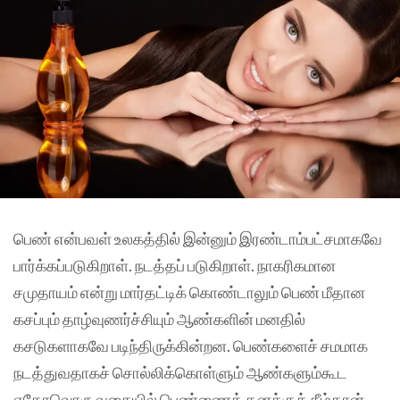
பெண் என்பவள் உலகத்தில் இன்னும் இரண்டாம்பட்சமாகவே
பார்க்கப்படுகிறாள். நடத்தப் படுகிறாள். நாகரிகமான
சமுதாயம் என்று மார்தட்டிக் கொண்டாலும் பெண் மீதான
கசப்பும் தாழ்வுணர்ச்சியும் ஆண்களின் மனதில்
கசடுகளாகவே படிந்திருக்கின்றன. பெண்களைச் சமமாக
நடத்துவதாகச் சொல்லிக்கொள்ளும் ஆண்களும்கூட
ஏதோவொரு வகையில் பெண்ணைத் தனக்குக் கீழ்தான்