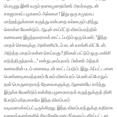
பொழுது இனி வரும் தலைமுறையினர் அவர்களுடன்‌
சகஜமாகப் பழகலாம் அல்லவா? இது ஒரு சமுதாய
மாற்றத்துக்கான கருத்து என்பதை எல்லாரும் புரிந்து
கொள்ள வேண்டும். ஆயுள் காப்பீட்டு விளம்பரத்தில்
கணவரை இழந்தவராகக் காட்டப்படும் ஒரு பெண், “இந்த
மாதச் செலவுக்கு அண்ணியிடம் கடன் வாங்கி விட்டேன்.
அடுத்த மாதம் என்ன செய்வது? நீங்கள் மட்டும் ஒரு பாலிசி
எடுத்திருந்தால்…” என்று புலம்புவார். பின்னர் அந்தக்
கணவரின் படம் மாலையுடன் காட்டப்படும். இது அப்பட்டமான
பெண்ணடிமைத்தனம் பேசும் விளம்பரம். பெண் எப்போதும்
தன் பொருளாதாரத் தேவைகளுக்கு ஆணையே சார்ந்து
இருக்க வேண்டும் என்கிற பழமைவாதக் கருத்துக்குத் தீனி
போடும் விதமாகவே இந்த விளம்பரம்
வடிவமைக்கப்பட்டிருக்கிறது. இந்த விளம்பரத்துக்கு எதிராக
வலைத்தளங்களில் சில கேலியான மீம்களும் பகிரப்பட்டன.