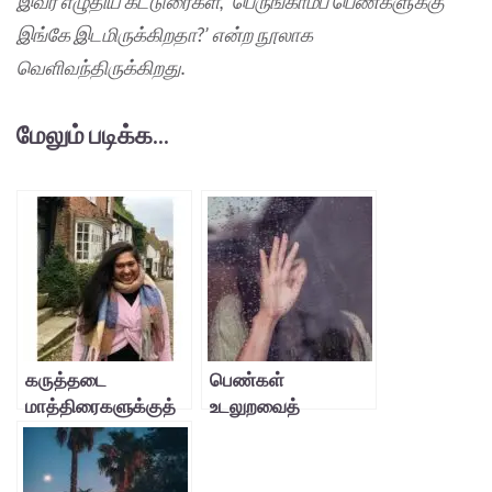
இவர் எழுதிய கட்டுரைகள், ‘பெருங்காமப் பெண்களுக்கு
இங்கே இடமிருக்கிறதா?’ என்ற நூலாக
வெளிவந்திருக்கிறது.
மேலும் படிக்க...
கருத்தடை
பெண்கள்
மாத்திரைகளுக்குத்
உடலுறவைத்
தடை கூடாது –
தவிர்க்கும்
அர்ச்சனா சேகர்
தருணங்கள்