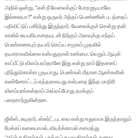
அதில் ஒன்று, “ஏன் நீ வேலைக்குப் போற ஐடியாவே
இல்லையா?” என்று ஒருவர் அந்தப் பெண்ணின் படத்தைப்
பதிவிட்டுப் பகிர்ந்து இருந்தார். வேலைக்குச் சென்று தன்
காலில் சுயமரியாதையுடன் நிற்கும் அளவுக்கு எந்தப்
பெண்ணையும் தயார் செய்ய சமூகம் முதலில்
தயாராகவில்லை என்பதுதான் உண்மை. வெறும் ஆயுள்
காப்பீட்டு விளம்பரம்தானே இது என்று நாம் இதனைப்
புரிந்துகொள்ள முடியாது. பெண்கள் மீதான ஆண்களின்
கண்ணோட்டம் எத்தகையது என்பதை இந்த மாதிரி
விளம்பரங்கள்தாம் அவ்வப்போது நமக்குப்
பறைசாற்றுகின்றன.
ஜீன்ஸ், சுடிதார், ஸ்கர்ட், புடவை என்று எதுவாக இருந்தாலும்
மேக்கப் கலையாமல், வியர்க்காமல் சமைத்து
அடுக்குகிறார்கள். பாத்ரூம் கழுவுகிறார்கள். உணவு