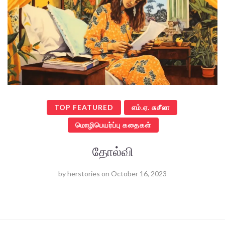
TOP FEATURED
எம்.ஏ. சுசீலா
மொழிபெயர்ப்பு கதைகள்
தோல்வி
by
herstories
on
October 16, 2023