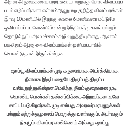
அதன் அருமைகளைப் பற்றி உரையாற்றுவது போல் விளம்பரப்
படம் எடுப்பார்களா என்ன? ஆணுறை குறித்த விளம்பரங்கள்
இரவு 10 மணியில் இருந்து காலை 6 மணிவரை மட்டுமே
ஒளிபரப்பப் படவேண்டும் என்று இந்தியத் தகவல் மற்றும்
தொழில்நுட்ப அமைச்சகம் அறிவுறுத்தியுள்ளது. ஆனால்,
பகலிலும் ஆணுறை விளம்பரங்கள் ஒளிபரப்பாகிக்
கொண்டுதான் இருக்கின்றன.
ஷாம்பூ விளம்பரங்கள் முடி கருமையாக, அடர்த்தியாக,
நீளமாக இருப்பதையே திரும்பத் திரும்ப
வலியுறுத்துகின்றன.மெலிந்த, நீளம் குறைவான முடி
கொண்ட பெண்கள் தன்னம்பிக்கை அற்றவர்களாகவே
காட்டப்படுகிறார்கள். முடி என்பது அவரவர் மரபணுக்கள்
மற்றும் சுற்றுச்சூழலைப் பொறுத்து வளர்வதும், அடர்வதும்
நிகழும். விளம்பர எண்ணெய் அல்லது ஷாம்பூ