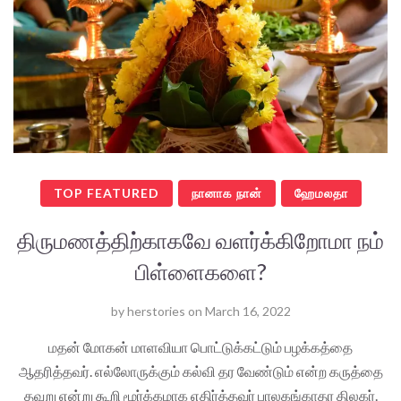
TOP FEATURED
நானாக நான்
ஹேமலதா
திருமணத்திற்காகவே வளர்க்கிறோமா நம்
பிள்ளைகளை?
by
herstories
on
March 16, 2022
மதன் மோகன் மாளவியா பொட்டுக்கட்டும் பழக்கத்தை
ஆதரித்தவர். எல்லோருக்கும் கல்வி தர வேண்டும் என்ற கருத்தை
தவறு என்று கூறி மூர்க்கமாக எதிர்த்தவர் பாலகங்காதர திலகர்.