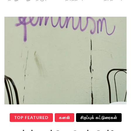
TOP FEATURED
கனலி
சிறப்புக் கட்டுரைகள்