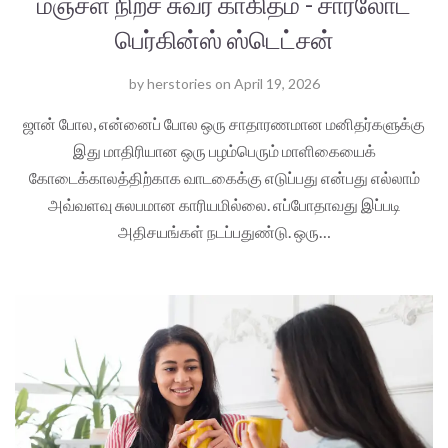
மஞ்சள் நிறச் சுவர் காகிதம் - சார்லோட்
பெர்கின்ஸ் ஸ்டெட்சன்
by
herstories
on
April 19, 2026
ஜான் போல, என்னைப் போல ஒரு சாதாரணமான மனிதர்களுக்கு
இது மாதிரியான ஒரு பழம்பெரும் மாளிகையைக்
கோடைக்காலத்திற்காக வாடகைக்கு எடுப்பது என்பது எல்லாம்
அவ்வளவு சுலபமான காரியமில்லை. எப்போதாவது இப்படி
அதிசயங்கள் நடப்பதுண்டு. ஒரு…