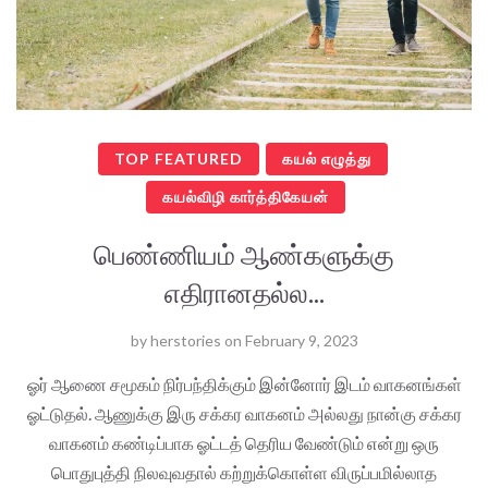
TOP FEATURED
கயல் எழுத்து
கயல்விழி கார்த்திகேயன்
பெண்ணியம் ஆண்களுக்கு
எதிரானதல்ல...
by
herstories
on
February 9, 2023
ஓர் ஆணை சமூகம் நிர்பந்திக்கும் இன்னோர் இடம் வாகனங்கள்
ஓட்டுதல். ஆணுக்கு இரு சக்கர வாகனம் அல்லது நான்கு சக்கர
வாகனம் கண்டிப்பாக ஓட்டத் தெரிய வேண்டும் என்று ஒரு
பொதுபுத்தி நிலவுவதால் கற்றுக்கொள்ள விருப்பமில்லாத