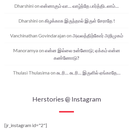
Dharshini
on
என்னாகும் வா… வாழ்ந்தே பார்த்திடலாம்…
Dharshini
on
கிழக்காக இருந்தால் இருள் சேராதே !
Vanchinathan Govindarajan
on
அவலத்திற்கோர் அறிமுகம்
Manoramya
on
என்ன இல்லை உன்னோடு; ஏக்கம் என்ன
கண்ணோடு?
Thulasi Thulasima
on
சுடரி… சுடரி… இருளில் ஏங்காதே…
Herstories @ Instagram
[jr_instagram id="2"]