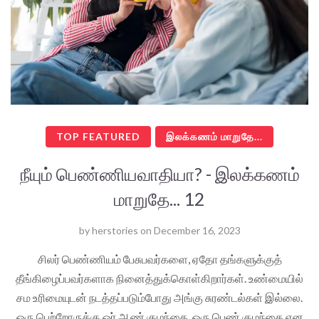
TOP FEATURED
இலக்கணம் மாறுதே...
நீயும் பெண்ணியவாதியா? - இலக்கணம்
மாறுதே... 12
by
herstories
on
December 16, 2023
சிலர் பெண்ணியம் பேசுபவர்களை, ஏதோ தங்களுக்குத்
தீங்கிழைப்பவர்களாக நினைத்துக்கொள்கிறார்கள். உண்மையில்
சம உரிமையுடன் நடத்தப்படும்போது அங்கு சுரண்டல்கள் இல்லை.
ஒரு பெற்றோருக்கு ஓர் ஆண் குழந்தை, ஒரு பெண் குழந்தை என