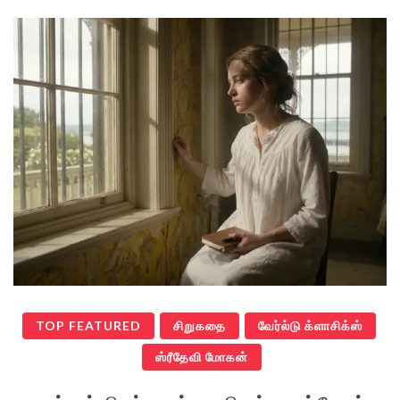
TOP FEATURED
சிறுகதை
வேர்ல்டு க்ளாசிக்ஸ்
ஸ்ரீதேவி மோகன்