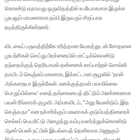
கொண்டு ஏதாவது ஒருவிதத்தில் உபயோகமாக இருக்க
முயலும் மாமனாராக நம்பி இருவரும் சிறப்பாக
நடித்திருக்கின்றனர்.
விடலைப் பருவத்திற்கே உரித்தான வேகத்துடன் சோதனை
முயற்சிகள் செய்து பிரச்னையில் மாட்டிக்கொண்டு
தந்தைக்குத் தெரியாமல் தன்னைக் காப்பாற்றச் சொல்லி
தாயிடம் கெஞ்சும் மகனாக, இக்கட்டான சூழலில் ‘நான்
அக்கறையா இருக்கேன். உனக்குத்தான் பாசமில்லை
பொறுப்பில்லை’ எனத் தங்கையைத் திட்டும் அண்ணனாக
பவன் ரீங்காரக் குழவி. அம்மாவிடம், “அது வேண்டும், இத
செஞ்சு தா” என நச்சரிக்கும் மகளாகக் குடும்பத்தினரைச்
செல்லப் பெயரிட்டு அழைத்து வம்பு வளர்த்துக்கொண்டு
ஆண் பெண் நட்பின் இயல்பைத் தெளிவாக அணுகும்
இன்றைய தலைமுறை வளரிளம் பெண்ணாக ஷிவானி