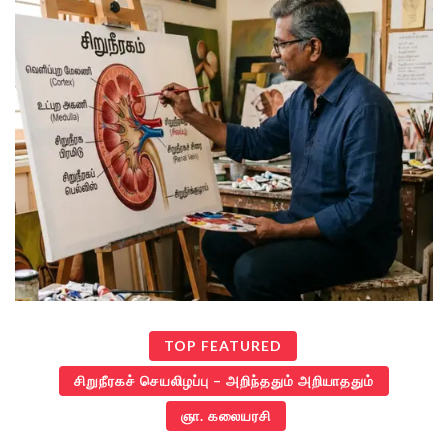
TOP FEATURED
சிறுநீரகச் செயலிழப்பு – அறிந்ததும் அறியாததும்
ஞா. கலையரசி