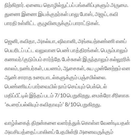
நிற்கிறார். ஏனைய தொழில்நுட்பப் பங்களிப்புகளும் அருமை.
துணை இணை இயக்குநர்கள் பாலு போஸ், அஜய், கவி
பாரதி உள்ளிட்ட குழுவினருக்குப் பாராட்டுகள்.
ஜெனி, கவிதா, அகல்யா, ஷிவானி, அங்கயற்கண்ணி எனப்
பெயரிடப் பட்ட வலுவான பெண் பாத்திரங்கள். பெரும்பாலும்
கணவர்/குடும்பம் சார்ந்தே பேச்சுகள் இருந்தாலும் கல்லூரிக்
காலம், நண்பர்கள், பயணம், ஆசைகள், சுய முன்னேற்றம் என
ஆண் சாராத உரையாடல்களுக்கும் பஞ்சமில்லை.
பெண்ணியப் பார்வையில் நாம் செய்யும் பெக்டெல்
மதிப்பீட்டில் இந்தப் படம் 7/10 பெறுகிறது. மைக்ரோ சீரிஸாக
’கூரைப்பல்லியும் கவிதாவும்’ 8/10 பெறுகிறது.
வாழ்க்கைத் திறன்களை வளர்த்துக் கொள்ள வேண்டியதன்
அவசியத்தைப் பாலினப் பேதமின்றி அனைவருக்கும்