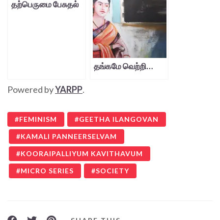
தற்பெருமை பேசுதல்
தகுமா?
தங்கமே வெற்றி…
Powered by
YARPP
.
FEMINISM
GEETHA ILANGOVAN
KAMALI PANNEERSELVAM
KOORAIPALLIYUM KAVITHAVUM
MICRO SERIES
SOCIETY