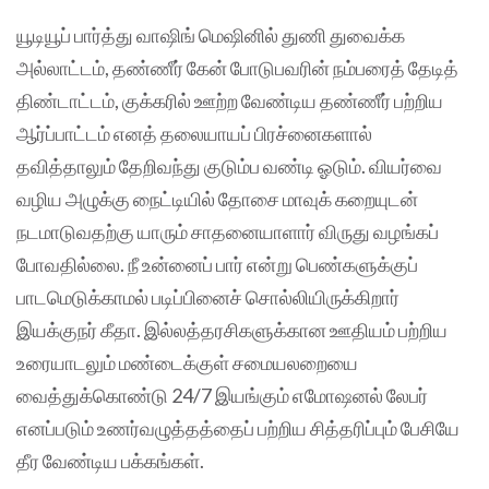
யூடியூப் பார்த்து வாஷிங் மெஷினில் துணி துவைக்க
அல்லாட்டம், தண்ணீர் கேன் போடுபவ‌ரின் நம்பரைத் தேடித்
திண்டாட்டம், குக்கரில் ஊற்ற வேண்டிய தண்ணீர் பற்றிய
ஆர்ப்பாட்டம் எனத் தலையாயப் பிரச்னைகளால்
தவித்தாலும் தேறிவந்து குடும்ப வண்டி ஓடும். வியர்வை
வழிய அழுக்கு நைட்டியில் தோசை மாவுக் கறையுடன்
நடமாடுவதற்கு யாரும் சாதனையாளார் விருது வழங்கப்
போவதில்லை. நீ உன்னைப் பார் என்று பெண்களுக்குப்
பாடமெடுக்காமல் படிப்பினைச் சொல்லியிருக்கிறார்
இயக்குநர் கீதா. இல்லத்தரசிகளுக்கான ஊதியம் பற்றிய
உரையாடலும் மண்டைக்குள் சமையலறையை
வைத்துக்கொண்டு 24/7 இயங்கும் எமோஷனல் லேபர்
எனப்படும் உணர்வழுத்தத்தைப் பற்றிய சித்தரிப்பும் பேசியே
தீர வேண்டிய பக்கங்கள்.