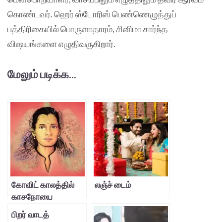
கொண்டவர். ஹெர் ஸ்டோரிஸ் பெண்ணெழுத்துப்
பத்திரிகையில் பொருளாதாரம், சினிமா சார்ந்த
விஷயங்களை எழுதிவருகிறார்.
மேலும் படிக்க...
கோவிட் காலத்தில்
லஞ்ச் டைம்
காசநோயை
சமாளித்தல்
பிறர் வாடத்