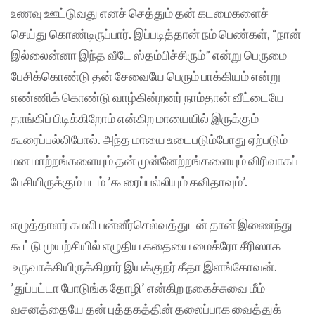
உணவு ஊட்டுவது எனச் செத்தும் தன் கடமைகளைச்
செய்து கொண்டிருப்பார். இப்படித்தான் நம் பெண்கள், “நான்
இல்லைன்னா இந்த வீடே ஸ்தம்பிச்சிரும்” என்று பெருமை
பேசிக்கொண்டு தன் சேவையே பெரும் பாக்கியம் என்று
எண்ணிக் கொண்டு வாழ்கின்றனர் நாம்தான் வீட்டையே
தாங்கிப் பிடிக்கிறோம் என்கிற மாயையில் இருக்கும்
கூரைப்பல்லிபோல். அந்த மாயை உடைபடும்போது ஏற்படும்
மன மாற்றங்களையும் தன் முன்னேற்றங்களையும் விரிவாகப்
பேசியிருக்கும் படம் ’கூரைப்பல்லியும் கவிதாவும்’.
எழுத்தாளர் கமலி பன்னீர்செல்வத்துடன் தான் இணைந்து
கூட்டு முயற்சியில் எழுதிய‌ கதையை மைக்ரோ சீரிஸாக
உருவாக்கியிருக்கிறார் இயக்குநர் கீதா இளங்கோவன்.
’துப்பட்டா போடுங்க தோழி’ என்கிற நகைச்சுவை மீம்
வசனத்தையே தன் புத்தகத்தின் தலைப்பாக வைத்துக்