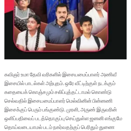
கவிஞர் உமா தேவி வரிகளில் இசையமைப்பாளர் அணிவீ
இசையில் பாடல்கள் அற்புதம். ஒரே வீட்டிற்குள் நடக்கும்
கதையைக் கொஞ்சமும் சலிப்புத்தட்டாமல் கொண்டு
செல்வதில் இசையமைப்பாளர் மெல்வினின் பின்னணி
இசைக்குப் பெரும் பங்குண்டு. முரளி, அருண் இருவரின்
ஒளிப்பதிவைப் படத்தொகுப்பு செய்துள்ள ஜனனி எங்குமே
தொய்வடையாமல் படம் நகர்வதற்குப் பெரிதும் துணை