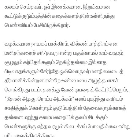
கலகம் செய்த‌வர். ஓர் இணக்கமான, இறுக்கமான‌
கூட்டுக்குடும்பத்தின் கதைக்களத்தின் உள்ளிருந்து
பெண்ணியம் பேசியிருக்கிறார்.
வழக்கமான நாயகப் பாத்திரம், வில்லன் பாத்திரம் என
மனிதர்களைச் சரி/தவறு என்று பகுக்காமல் நாம் வாழும்
சூழலும் கற்பிதங்களும் நெகிழ்தன்மை இல்லாத
பிடிவாதங்களும் சேர்ந்தே ஒவ்வொருவர் மனநிலையைத்
தீர்மானிக்கின்றன‌ என்கிற உண்மையை அழுத்தமாகச்
சொல்கிறது படம். தனக்கு வேண்டியதைக் கேட்டுப்பெறும்,
“நீதான் அழகு, ரொம்ப‌ அடக்கம்” எனப் புகழ்ந்து காரியம்
சாதித்துக் கொள்ளும் குடும்பத்தின் தேவைகளுக்காகத்
தன்னை மறந்து சமையலறையில் தவம் கிடக்கும்
பெண்களுக்கு எந்த வரமும் கிடைக்கப் போவதில்லை என்று
புரிய வைத்திருக்கிறது.