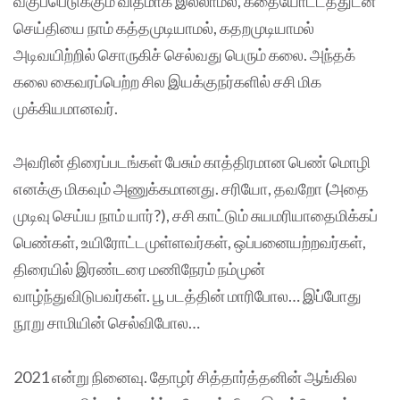
வகுப்பெடுக்கும் விதமாக இல்லாமல், கதையோட்டத்துடன்
செய்தியை நாம் கத்தமுடியாமல், கதறமுடியாமல்
அடிவயிற்றில் சொருகிச் செல்வது பெரும் கலை. அந்தக்
கலை கைவரப்பெற்ற சில இயக்குநர்களில் சசி மிக
முக்கியமானவர்.
அவரின் திரைப்படங்கள் பேசும் காத்திரமான பெண் மொழி
எனக்கு மிகவும் அணுக்கமானது. சரியோ, தவறோ (அதை
முடிவு செய்ய நாம் யார்?), சசி காட்டும் சுயமரியாதைமிக்கப்
பெண்கள், உயிரோட்டமுள்ளவர்கள், ஒப்பனையற்றவர்கள்,
திரையில் இரண்டரை மணிநேரம் நம்முன்
வாழ்ந்துவிடுபவர்கள். பூ படத்தின் மாரிபோல… இப்போது
நூறு சாமியின் செல்விபோல…
2021 என்று நினைவு. தோழர் சித்தார்த்தனின் ஆங்கில