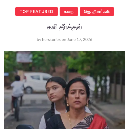
TOP FEATURED
கதை
ஜெ. தீபலட்சுமி
கலி தீர்த்தல்
by
herstories
on
June 17, 2026