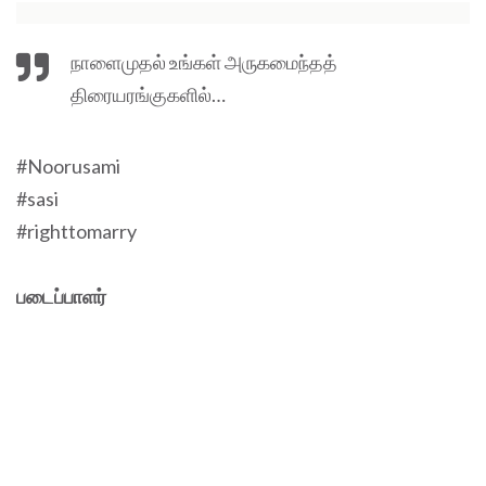
நாளைமுதல் உங்கள் அருகமைந்தத்
திரையரங்குகளில்…
#Noorusami
#sasi
#righttomarry
படைப்பாளர்