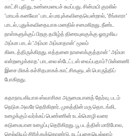
காட்சி புதிது, உண்மையைச் சுமப்பது. சின்மயி குரலில்
‘மாயக் கனவோ’ பாடல் மரபுக்கவிதையென்றால், ‘ரீங்காரா’
பாடல், புதுக்கவிதையாக மனதில் சமைகிறது. நீண்ட
நாள்களுக்குப் பிறகு தமிழ்த் திரையுலகுக்கு ஓரழகிய
அம்மா பாடல் ‘அம்மா அம்மாதான்’ மூலம்
கிடைத்திருக்கிறது. எத்தனை நாளைக்குத்தான் ‘ அம்மா
என்றழைக்காத’ பாடலை ஸ்டேட்டஸ் வைப்பதாம்? பின்னணி
இசை மிகக் கச்சிதமாகக் காட்சிகளுடன் பொருந்திப்
போகிறது.
கதாநாயகியாக ஸ்வாசிகா அருமையானத் தேர்வு. படம்
நெடுக அவரே தெரிகிறார். முகத்தின் மரு தொடங்கி,
உழைக்கும் வர்க்கப் பெண்ணின் உடல்மொழி வரை
கடுமையான உழைப்பு தெரிகிறது. பூ படத்தின் மாரிபோல,
செல்வியும் சிரித்துக்கொண்டு, நடப்பதையெல்லாம்