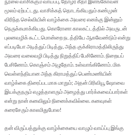
நூலை வாசிக்கும் வாய்ப்பு, தோழர் கீதா இளங்கோவன்
மூலம் ஏற்பட்டது. வாசிக்கத் தொடங்கியதும் கண்முன்
விரிந்த செல்வியின் வாழ்க்கை அவரை எனக்கு இன்னும்
நெருக்கமாக்கியது. கொரோனா காலகட்டத்தில் அவருடன்
புலனவழிக் கூட்டமொன்றை நடத்தியே ஆகவேண்டும் என்று
எப்படியோ அடித்துப் பிடித்து, அந்த குக்கிராமத்திலிருந்து
அவரை வலைவழி பிடித்து நிறுத்திப் பேசினோம். நிறையப்
பேசினோம். கொஞ்சம் அழுதோம். உள்வாங்கினோம். மிக
வெள்ளந்தியான அந்த கிராமத்துப் பெண்மணியின்
வாழ்க்கை திரைப்படமாக மாறும்; அதன் பிரிவியூ ஷோவை
இயக்குநரும் எழுத்தாளரும் அழைத்து பார்க்கவைப்பார்கள்
என்று நான் கனவிலும் நினைக்கவில்லை. கனவுகள்
கரைசேரும் காலமிதுபோல!
தன் விருப்பத்துக்கு வாழ்க்கையை வாழும் வாய்ப்பு இங்கு