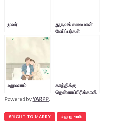
மூவர்
துருவக் கலைமான்
மேய்ப்பர்கள்
மறுமணம்
காந்திக்கு
தென்னாப்பிரிக்காவி
Powered by
YARPP
.
ல் என்ன நடந்ததோ
அமெரிக்காவில்
எனக்கும் அது
RIGHT TO MARRY
நூறு சாமி
நடந்தது!