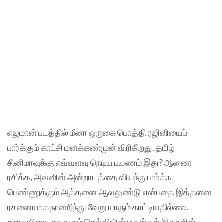
எஜமான் படத்தில் மீனா ஒருகை பொத்தி ரஜினியைப்
பார்க்கும் காட்சி மனக்கண்முன் விரிகிறது. தமிழ்
சினிமாவுக்கு எவ்வளவு நெடிய பயணம் இது? ஆணை
ரசிக்க, அவனின் அன்றாடத்தை வியந்துபார்க்க
பெண்ணுக்கும் அத்தனை ஆவலுண்டு என்பதை இத்தனை
ரசனையாக நானறிந்து வேறு யாரும் காட்டியதில்லை.
கதையினூடாக வரும் செல்வியின் மகன்கள் இருவரின்