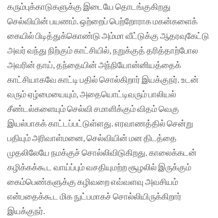
கரும்புக்காடுகளுக்கு இடையே தொடங்குகிறது
செல்வியின் பயணம். ஒற்றைப் பெற்றோராக மகன்களைக்
கையில் பிடித்துக்கொண்டு அம்மா வீட்டுக்கு ஆதரவுகேட்டு
அவர் வந்து நிற்கும் காட்சியில், நறுக்குத் தரித்தாற்போல
அவரின் தாய், தந்தையின் அந்நியோன்னியத்தைக்
காட்சியாகவே காட்டி பதில் சொல்கிறார் இயக்குநர். உடன்
வரும் ஏழ்மையையும், அதையொட்டிவரும் பாலியல்
சீண்டல்களையும் செல்வி சமாளிக்கும் விதம் வெகு
இயல்பாகக் காட்டப்பட்டுள்ளது. எரவாணத்தில் சென்று
பதியும் அரிவாள்மனை, செல்வியின் மன திடத்தை
முதலிலேயே நமக்குச் சொல்லிவிடுகிறது. காலைக்கடன்
கழிக்கக்கூட வாய்ப்பும் வசதியுமற்ற சூழலில் இருக்கும்
கைம்பெண்களுக்கு கழிவறை எவ்வளவு அவசியம்
என்பதைக்கூட மிக நுட்பமாகச் சொல்லியிருக்கிறார்
இயக்குநர்.