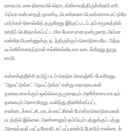
உரையாடலை திரையில் தொடங்கிவைத்திருக்கிறார் சசி.
அம்மா என்பதைத் தாண்டி, பெண்ணை பெண்ணாக மட்டுமே
பார்க்கச் சொல்லித் தருகிறது இந்தப் படம். நம் சமூகத்தில்
ஊதிப் பெரிதாக்கப்பட்ட மிக மோசமான வன்முறை, அம்மா
என்கிற பெண்ணுக்கு நடந்திருக்கும் கொடுமையே. அந்த
ஃபர்னிச்சரைத்தான் சல்லிசல்லியாக உடைக்கிறது நூறு
சாமி.
கள்ளக்குறிச்சி தமிழ் படம் நெடுக கொஞ்சிப் போகிறது.
‘ஆவட்டுங்க’, ‘ஆவட்டுங்க’ என்று கதாநாயகன்
தலையசைக்கும் ஒவ்வொரு முறையும் அனிச்சையாக நம்
தலையும் அசைகிறது. வலிந்து திணிக்கப்பட்ட
சண்டைக்காட்சி, பாடல் காட்சிகள் போன்ற கொடுமைகள்
படத்தில் இல்லை. அண்ணனும் தம்பியும் பத்துக்குப் பத்து
அறைக்குள் முட்டிமோதி, கட்டிப்புரண்டு போடும் சண்டைக்