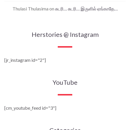
Thulasi Thulasima
on
சுடரி… சுடரி… இருளில் ஏங்காதே…
Herstories @ Instagram
[jr_instagram id="2"]
YouTube
[cm_youtube_feed id="3"]