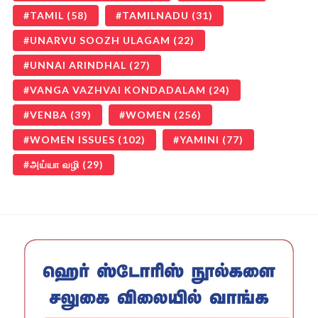
TAMIL
(58)
TAMILNADU
(31)
UNARVU SOOZH ULAGAM
(22)
UNNAI ARINDHAL
(27)
VANGA VAZHVAI KONDADALAM
(24)
VENBA
(39)
WOMEN
(256)
WOMEN ISSUES
(102)
YAMINI
(77)
அய்யா வழி
(29)