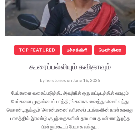
TOP FEATURED
பச்சக்கிளி
பெண் திரை
கூரைப்பல்லியும் கவிதாவும்
by
herstories
on
June 16, 2026
பேய்களை வகைப்படுத்தி, அவற்றில் ஒரு கட்டிடத்தில் வாழும்
பேய்களை முதன்மைப் பாத்திரங்களாக வைத்து வெளிவந்து
கொண்டிருக்கும் ‘அரண்மனை’ வரிசைப் படங்களின் நான்காவது
பாகத்தில் இரண்டு குழந்தைகளின் தாயான தமன்னா இறந்த
பின்னும்கூடப் பேயாக வந்து…