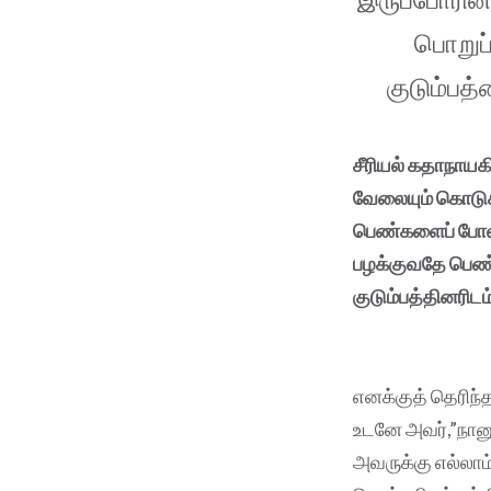
பொறுப்
குடும்ப
சீரியல் கதாநாயக
வேலையும் கொடுக்க
பெண்களைப் போலி
பழக்குவதே பெண்
குடும்பத்தினரி
எனக்குத் தெரிந்த
உடனே அவர்,”நானு
அவருக்கு எல்லாம்