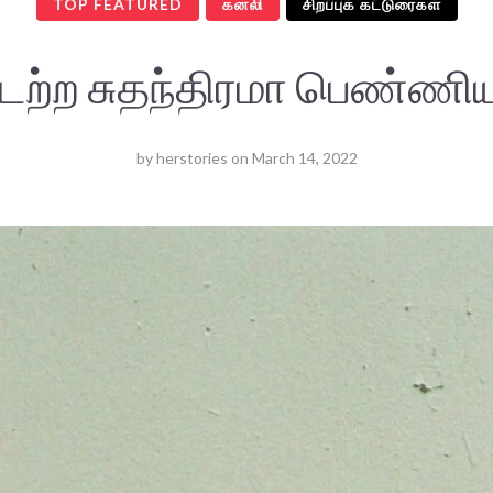
TOP FEATURED
கனலி
சிறப்புக் கட்டுரைகள்
்டற்ற சுதந்திரமா பெண்ணிய
by
herstories
on
March 14, 2022