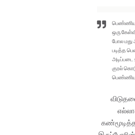
பெண்ணியம்
ஒரு கேள்
போல மது அ
படித்த பெ
அடிப்படை 
குரல் கொட
பெண்ண
விடுதலை
எல்லா
கண்மூடித
இருப்போரின்