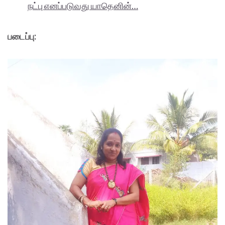
நட்பு எனப்படுவது யாதெனின்…
படைப்பு: