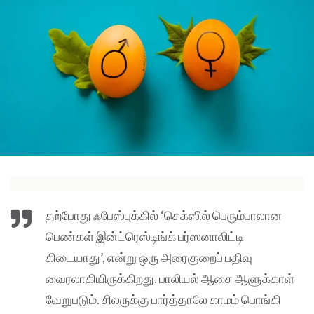
தற்போது ஃபேஸ்புக்கில் ‘செக்ஸில் பெரும்பாலான
பெண்கள் இன்ட்ரெஸ்டிங்க் பர்ஸனாலிட்டி
கிடையாது’, என்று ஒரு அரைகுறைப் பதிவு
வைரலாகியிருக்கிறது. பாலியல் ஆசை ஆளுக்காள்
வேறுபடும். சிலருக்கு பார்த்தாலே காமம் பொங்கி