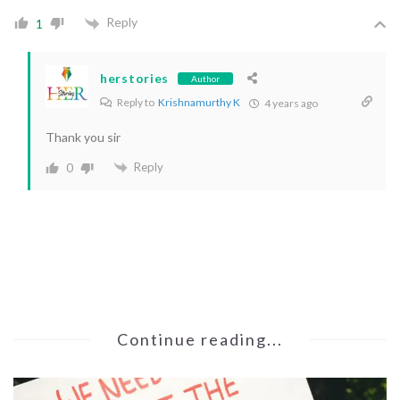
Reply
1
herstories
Author
Reply to
Krishnamurthy K
4 years ago
Thank you sir
Reply
0
Continue reading...