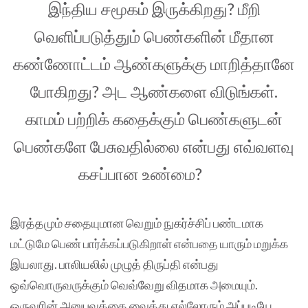
இந்திய சமூகம் இருக்கிறது? மீறி
வெளிப்படுத்தும் பெண்களின் மீதான
கண்ணோட்டம் ஆண்களுக்கு மாறித்தானே
போகிறது? அட ஆண்களை விடுங்கள்.
காமம் பற்றிக் கதைக்கும் பெண்களுடன்
பெண்களே பேசுவதில்லை என்பது எவ்வளவு
கசப்பான உண்மை?
இரத்தமும் சதையுமான வெறும் நுகர்ச்சிப் பண்டமாக
மட்டுமே பெண் பார்க்கப்படுகிறாள் என்பதை யாரும் மறுக்க
இயலாது. பாலியலில் முழுத் திருப்தி என்பது
ஒவ்வொருவருக்கும் வெவ்வேறு விதமாக அமையும்.
ஒருவரின் அனுபவத்தை வைத்து எல்லோரும் அப்படியே