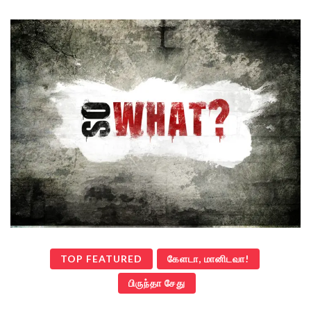
TOP FEATURED
கேளடா, மானிடவா!
பிருந்தா சேது