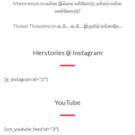
Manoramya
on
என்ன இல்லை உன்னோடு; ஏக்கம் என்ன
கண்ணோடு?
Thulasi Thulasima
on
சுடரி… சுடரி… இருளில் ஏங்காதே…
Herstories @ Instagram
[jr_instagram id="2"]
YouTube
[cm_youtube_feed id="3"]