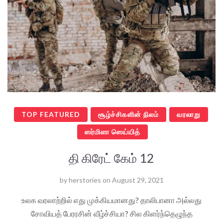
TOP FEATURED
சூழ்ச்சிகளின் நிலம்
வரலாறு
ஸர்மிளா ஸெய்யித்
தி கிரேட் கேம் 12
by
herstories
on
August 29, 2021
உலக வரலாற்றில் எது முக்கியமானது? தாலிபானா அல்லது
சோவியத் பேரரசின் வீழ்ச்சியா? சில கிளர்ந்தெழுந்த