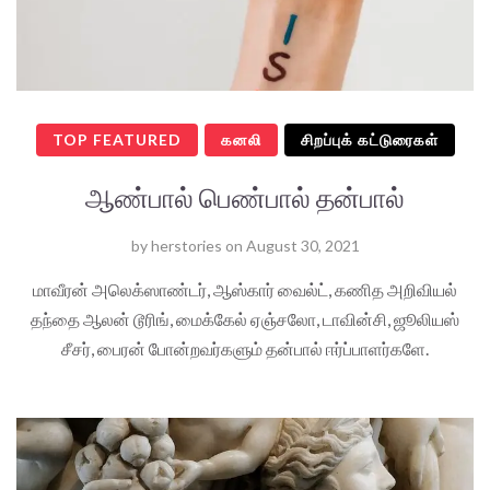
TOP FEATURED
கனலி
சிறப்புக் கட்டுரைகள்
ஆண்பால் பெண்பால் தன்பால்
by
herstories
on
August 30, 2021
மாவீரன் அலெக்ஸாண்டர், ஆஸ்கார் வைல்ட், கணித அறிவியல்
தந்தை ஆலன் டூரிங், மைக்கேல் ஏஞ்சலோ, டாவின்சி, ஜூலியஸ்
சீசர், பைரன் போன்றவர்களும் தன்பால் ஈர்ப்பாளர்களே.