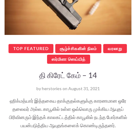
TOP FEATURED
சூழ்ச்சிகளின் நிலம்
வரலாறு
ஸர்மிளா ஸெய்யித்
தி கிரேட் கேம் – 14
by
herstories
on
August 31, 2021
ஹிக்மத்யார் இத்தகைய தாக்குதல்களுக்கு காரணமான ஒரே
தலைவர் அல்ல. காபூலில் உள்ள ஒவ்வொரு முக்கிய ஆயுதப்
பிரிவினரும் இந்தக் காலகட்டத்தில் காபூலில் நடந்த போர்களில்
பயன்படுத்திய ஆயுதங்களைக் கொண்டிருந்தனர்.