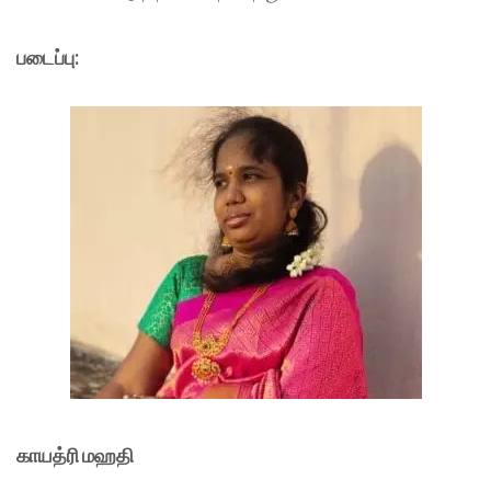
படைப்பு:
காயத்ரி மஹதி