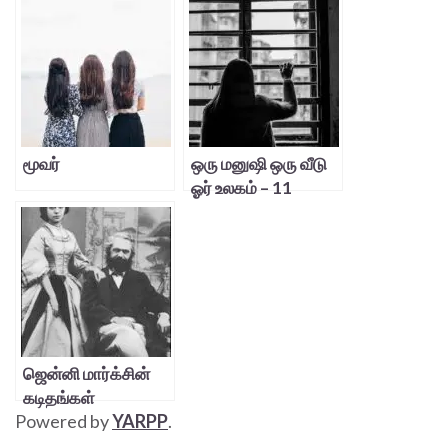
மூவர்
ஒரு மனுஷி ஒரு வீடு
ஓர் உலகம் – 11
ஜென்னி மார்க்சின்
கடிதங்கள்
Powered by
YARPP
.