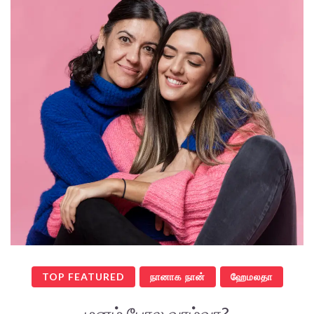
TOP FEATURED
நானாக நான்
ஹேமலதா
மனம் போல வாழ்வா?