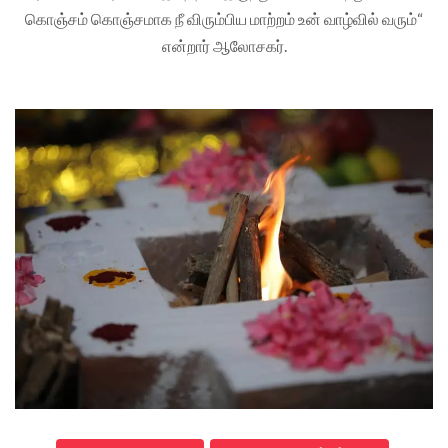
கொஞ்சம் கொஞ்சமாக நீ விரும்பிய மாற்றம் உன் வாழ்வில் வரும்“
என்றார் ஆலோசகர்.