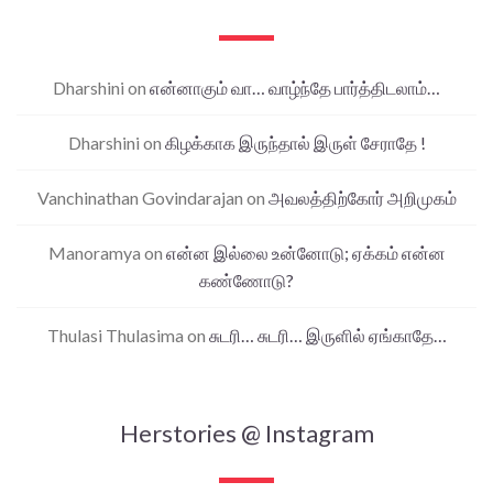
Dharshini
on
என்னாகும் வா… வாழ்ந்தே பார்த்திடலாம்…
Dharshini
on
கிழக்காக இருந்தால் இருள் சேராதே !
Vanchinathan Govindarajan
on
அவலத்திற்கோர் அறிமுகம்
Manoramya
on
என்ன இல்லை உன்னோடு; ஏக்கம் என்ன
கண்ணோடு?
Thulasi Thulasima
on
சுடரி… சுடரி… இருளில் ஏங்காதே…
Herstories @ Instagram