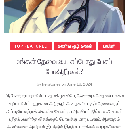
TOP FEATURED
உணர்வு சூழ் உலகம்
யாமினி
உங்கள் தேவையை எப்போது பேசப்
போகிறீர்கள்?
by
herstories
on
June 18, 2024
“நீ பேசத் தயாராகிவிட்டது மகிழ்ச்சியே, ஆனாலும் அது உன் பக்கம்
சரியாகிவிட்டதற்கான அறிகுறி. அதைக் கேட்கும் அனைவரும்
அப்படியே ஏற்றுக் கொள்ள வேண்டிய அவசியம் இல்லை. அவரவர்
புரிதல், வளர்ந்த விதத்தைப் பொறுத்து மாறுபடலாம். ஆனாலும்
அவர்களை அவர்கள் இடத்தில் இருந்து பார்க்கக் கற்றுக்கொள்.