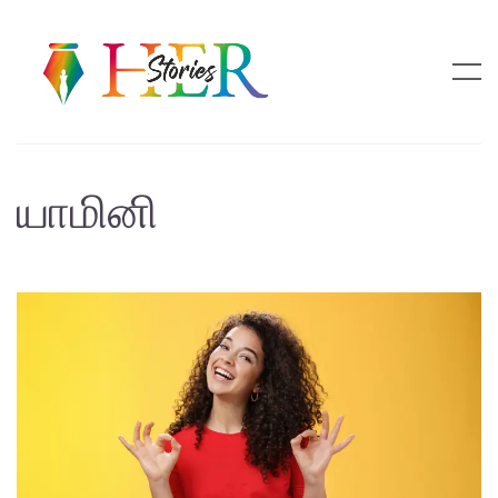
யாமினி