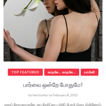
TOP FEATURED
காதலே... காதலே...
யாமினி
பார்வை ஒன்றே போதுமே!
by
herstories
on
February 8, 2025
ஹாய் தோழமைகளே, சுய நேசிப்பை பற்றிப் பேசத் தொடங்கினோம்.