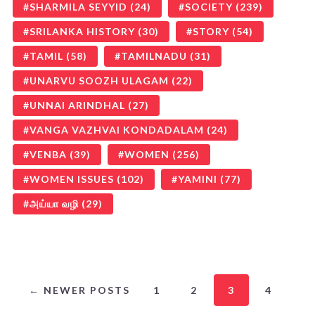
SHARMILA SEYYID
(24)
SOCIETY
(239)
SRILANKA HISTORY
(30)
STORY
(54)
TAMIL
(58)
TAMILNADU
(31)
UNARVU SOOZH ULAGAM
(22)
UNNAI ARINDHAL
(27)
VANGA VAZHVAI KONDADALAM
(24)
VENBA
(39)
WOMEN
(256)
WOMEN ISSUES
(102)
YAMINI
(77)
அய்யா வழி
(29)
← NEWER POSTS
1
2
3
4