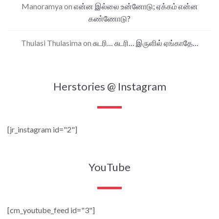
Manoramya
on
என்ன இல்லை உன்னோடு; ஏக்கம் என்ன
கண்ணோடு?
Thulasi Thulasima
on
சுடரி… சுடரி… இருளில் ஏங்காதே…
Herstories @ Instagram
[jr_instagram id="2"]
YouTube
[cm_youtube_feed id="3"]