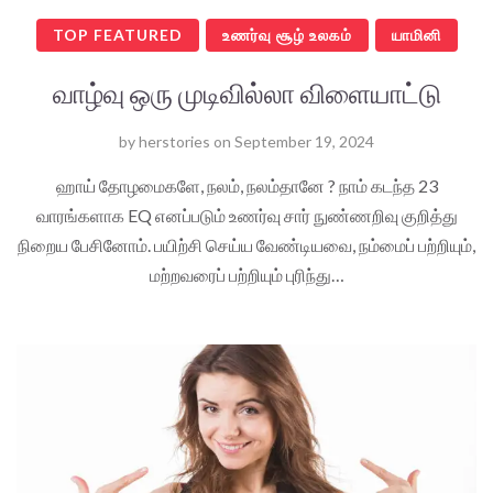
TOP FEATURED
உணர்வு சூழ் உலகம்
யாமினி
வாழ்வு ஒரு முடிவில்லா விளையாட்டு
by
herstories
on
September 19, 2024
ஹாய் தோழமைகளே, நலம், நலம்தானே ? நாம் கடந்த 23
வாரங்களாக EQ எனப்படும் உணர்வு சார் நுண்ணறிவு குறித்து
நிறைய பேசினோம். பயிற்சி செய்ய வேண்டியவை, நம்மைப் பற்றியும்,
மற்றவரைப் பற்றியும் புரிந்து…