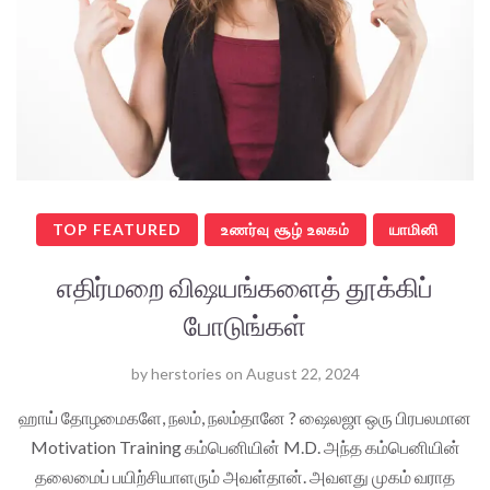
TOP FEATURED
உணர்வு சூழ் உலகம்
யாமினி
எதிர்மறை விஷயங்களைத் தூக்கிப்
போடுங்கள்
by
herstories
on
August 22, 2024
ஹாய் தோழமைகளே, நலம், நலம்தானே ? ஷைலஜா ஒரு பிரபலமான
Motivation Training கம்பெனியின் M.D. அந்த கம்பெனியின்
தலைமைப் பயிற்சியாளரும் அவள்தான். அவளது முகம் வராத