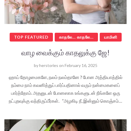
TOP FEATURED
காதலே... காதலே...
யாமினி
வாழ வைக்கும் காதலுக்கு ஜே!
by
herstories
on
February 16, 2025
ஹாய் தோழமைகளே, நலம் நலம்தானே ? போன அத்தியாத்தில்
நம்மை நாம் கவனித்துப் பார்ப்பதினால் வரும் நன்மைகளைப்
பார்த்தோம். அதனுடன் போனஸாக உங்களுடன் நீங்களே ஒரு
நட்புறவுக்கு வந்திருப்பீர்கள். “அழகிடி நீ, இன்னும் கொஞ்சம்…