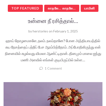
TOP FEATURED
காதலே... காதலே...
யாமினி
உன்னை நீ ரசித்தால்…
by
herstories
on
February 1, 2025
ஹாய் தோழமைகளே, நலம். நலம்தானே? போன அத்தியாயத்தில்
சுய நேசத்தைப் பற்றிப் பேச ஆரம்பித்தோம். அப்போதிலிருந்து என்
நினைவில் சுழல்வது விமலா ஆண்ட்டிதான். தினமும் மாலை ஐந்து
மணி அளவில் எங்கள் குடியிருப்பில் உள்ள…
1 Comment