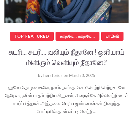
TOP FEATURED
காதலே... காதலே...
யாமினி
சுடரி... சுடரி... வலியும் நீதானே! ஒளியாய்
மிளிரும் வெளியும் நீதானே?
by
herstories
on
March 3, 2025
ஹலோ தோழமைகளே, நலம். நலம் தானே ? வெற்றி பெற்ற உடனே
நேரே குருவின் பாதம் பற்றிய சிறுவன், அவருக்கே அவ்வெற்றியைச்
சமர்ப்பித்தான். அத்தனை பெரிய ஜாம்பவான்கள் நிறைந்த
போட்டியில் தான் எப்படி வெற்றி…