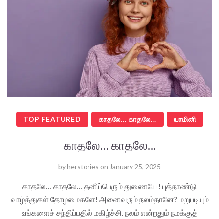
TOP FEATURED
காதலே... காதலே...
யாமினி
காதலே… காதலே…
by
herstories
on
January 25, 2025
காதலே… காதலே… தனிப்பெரும் துணையே ! புத்தாண்டு
வாழ்த்துகள் தோழமைகளே! அனைவரும் நலம்தானே? மறுபடியும்
உங்களைச் சந்திப்பதில் மகிழ்ச்சி. நலம் என்றதும் நமக்குத்