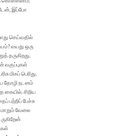
க் கொள்ளலாம்.
டேன், இப்போ
போது செய்வதில்
ியம்? வயது ஒரு
ுத் தருகிறது.
் வகுப்புகள்
ு மிகப் பெரிது.
டைய தோழி நடனம்
தை கையில். சிறிய
 பற்றிப் பேச்சு
க மாறும் வேலை
ருகிறேன்
்கள்