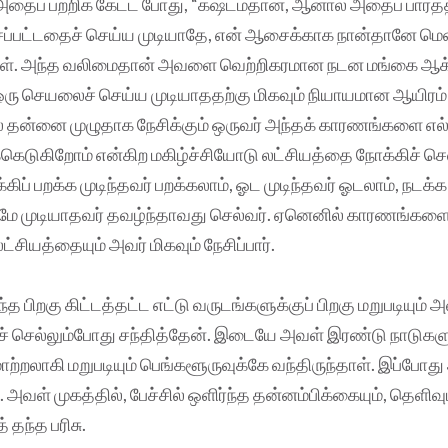
ைப் பற்றிக் கேட்ட போது, “கஷ்டம்தான், ஆனால் அதைப் பார்த்
ப்பட்டதைச் செய்ய முடியாதே, என் ஆசைக்காக நான்தானே ம
ாள். அந்த வலிமைதான் அவளை வெற்றிகரமான நடன மங்கை ஆக்
ரு செயலைச் செய்ய முடியாததற்கு மிகவும் நியாயமான ஆயிரம
் தன்னை முழுதாக நேசிக்கும் ஒருவர் அந்தக் காரணங்களை எல்ல
டுகிறோம் என்கிற மகிழ்ச்சியோடு லட்சியத்தை நோக்கிச் செல
ிப் பறக்க முடிந்தவர் பறக்கலாம், ஓட முடிந்தவர் ஓடலாம், நடக்க 
வுமே முடியாதவர் தவழ்ந்தாவது செல்வர். ஏனெனில் காரணங்கள
்சியத்தையும் அவர் மிகவும் நேசிப்பார்.
த பிறகு கிட்டத்தட்ட எட்டு வருடங்களுக்குப் பிறகு மறுபடியும
ச் செல்லும்போது சந்தித்தேன். இடையே அவள் இரண்டு நாடுகளு
ாற்றலாகி மறுபடியும் பெங்களூருவுக்கே வந்திருந்தாள். இப்போது
அவள் முகத்தில், பேச்சில் ஒளிர்ந்த தன்னம்பிக்கையும், தெளிவ
 தந்த பரிசு.