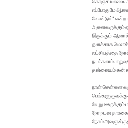
கொஞ்சமில்லை. அத
எப்போதுமே ஆசை
வேண்டும்“ என்ற
அனைவருக்கும் ஒ
இருக்கும். ஆனால
தனக்காக மெனக்கெ
லட்சியத்தை நோக்க
நடக்கலாம். எது
தன்னையும் தன் லட
நான் சென்னை வந்
பெங்களூருவுக்கு
வேறு ஊருக்கும் ம
நேர நடன தாரகை. 
நேசம் அவளுக்குத்