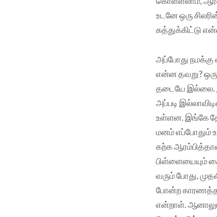
கொள்ளலாம், ஆர்வ
உடனே ஒரு சிலரின
கத்துக்கிட்டு 
அப்போது நமக்கு 
என்ன தவறு? ஒரு
தடையே இல்லை. இன
அப்படி இல்லாவிட
உள்ளன. இங்கே தே
மனம் எப்போதும் 
கற்க ஆரம்பித்தாள
பிள்ளையையும் கைய
வரும் போது, முத
போன்ற காரணத்தா
என்றாள். ஆனாலும