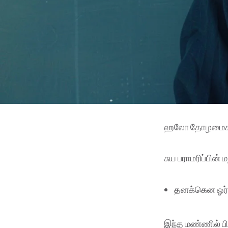
ஹலோ தோழமைகளே
சுய பராமரிப்பின
தனக்கென ஓர் 
இந்த மண்ணில் ப