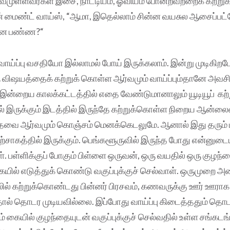
முள்ளவர்கள் இசை, நாட்டியம், ஓவியம் போன்றவற்றைக் கற்று
் மைண்ட் வாய்ஸ், “ஆமா, இதெல்லாம் சின்ன வயசுல ஆசைப்பட்
என்ன பண்ண?“
வாய்ப்பு வசதியோ இல்லாமல் போய் இருக்கலாம். இன்று முடிகிற
 விஷயத்தைக் கற்றுக் கொள்ள ஆர்வமும் வாய்ப்பும்தானே அவச
்றைய காலக்கட்டத்தில் எதை வேண்டுமானாலும் யூடியூப் கற்ற
ில் இருக்கும் இடத்தில் இருந்தே கற்றுக்கொள்ள நிறைய ஆன்லைன
வை ஆர்வமும் கொஞ்சம் மெனக்கெடலுமே. ஆனால் இது தரும் பரிச
உற்சாகத்தில் இருக்கும். பெங்களூருவில் இருந்த போது என்னு
். பள்ளிக்குப் போகும் பிள்ளை ஒருவன், ஒரு வயதில் ஒரு குழந்
ில் எடுத்துக் கொண்டு வகுப்புக்குச் செல்வாள். ஒருமுறை அதைப்
லில் கற்றுக்கொண்டது பின்னர் பிரசவம், கணவருக்கு ஊர் ஊரா
ல் தொடர முடியவில்லை. இப்போது வாய்ப்பு கிடைத்ததும் தொட
் கையில் குழந்தையுடன் வகுப்புக்குச் செல்வதில் உள்ள சங்கடங