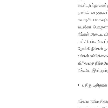
கண்டறிந்து வெற்ற
நமக்கென ஒரு லட்
சுவாரசியமாகவும்
வயதோ, பொருளாத
நீங்கள் அடைய விர
முக்கியம். சரி ல
நோக்கி நீங்கள் ந
உங்கள் நம்பிக்கை
விரிவதை நீங்களே
நீங்களே இன்னும் 
புதிது புதிதாக
நம்மை நாமே தினமு