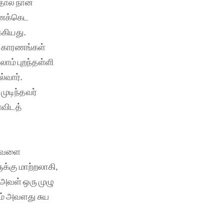
தால் நான்
ெனக்கெட
கியது.
் காரணங்கள்
ாம் புறந்தள்ளி
்வார்.
முடிந்தவர்
ைவிடத்
் அவளை
க்கு மாற்றலாகி,
 அவள் ஒரு முழு
ும் அவளது சுய