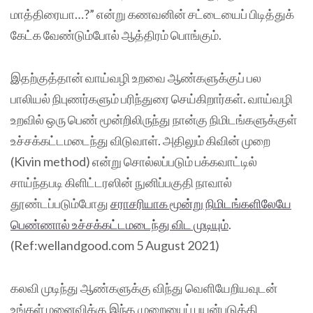
மாத்திரையா…?” என்று கணவனின் சட்டையைப் பிடித்துக்
கேட்க வேண்டும்போல் ஆத்திரம் பொங்கும்.
இதற்குத்தான் வாய்வழி உறவை ஆண்களுக்குப் பல
பாலியல் நிபுணர்களும் பரிந்துரை செய்கிறார்கள். வாய்வழி
உறவில் ஒரு பெண் மூன்றிலிருந்து நான்கு நிமிடங்களுக்குள்
உச்சக்கட்டமடைந்து விடுவாள். அதிலும் கிவின் முறை
(Kivin method) என்று சொல்லப்படும் பக்கவாட்டில்
சாய்ந்தபடி கிளிட்டரஸின் நுனிப்பகுதி நாவால்
தூண்டப்படும்போது
சராசரியாக மூன்று நிமிடங்களிலேயே
பெண்ணால் உச்சக்கட்டமடைந்து விட முடியும்
.
(Ref:wellandgood.com 5 August 2021)
கலவி முடிந்து ஆண்களுக்கு விந்து வெளியேறியவுடன்
உங்கள் மனைவிக்கு இந்த முறையைப் பயன்படுத்தி