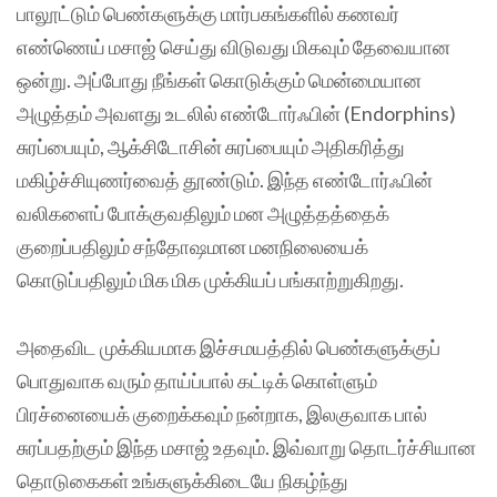
பாலூட்டும் பெண்களுக்கு மார்பகங்களில் கணவர்
எண்ணெய் மசாஜ் செய்து விடுவது மிகவும் தேவையான
ஒன்று. அப்போது நீங்கள் கொடுக்கும் மென்மையான
அழுத்தம் அவளது உடலில் எண்டோர்ஃபின் (Endorphins)
சுரப்பையும், ஆக்சிடோசின் சுரப்பையும் அதிகரித்து
மகிழ்ச்சியுணர்வைத் தூண்டும். இந்த எண்டோர்ஃபின்
வலிகளைப் போக்குவதிலும் மன அழுத்தத்தைக்
குறைப்பதிலும் சந்தோஷமான மனநிலையைக்
கொடுப்பதிலும் மிக மிக முக்கியப் பங்காற்றுகிறது.
அதைவிட முக்கியமாக இச்சமயத்தில் பெண்களுக்குப்
பொதுவாக வரும் தாய்ப்பால் கட்டிக் கொள்ளும்
பிரச்னையைக் குறைக்கவும் நன்றாக, இலகுவாக பால்
சுரப்பதற்கும் இந்த மசாஜ் உதவும். இவ்வாறு தொடர்ச்சியான
தொடுகைகள் உங்களுக்கிடையே நிகழ்ந்து