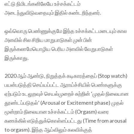
எட்டு நிமிடங்களிலேயே உச்சக்கட்டம்
அடைந்துவிடுவதையும் இதில் கண்டறிந்தனர்.
ஒவ்வொரு பெண்ணுக்குமே இந்த உச்சக்கட்டமடையும் கால
அளவில் சில சிறிய மாறுபாடுகள் முன் பின்
இருக்கலாமேயொழிய பெரிய அளவில் வேறுபாடுகள்
இருக்காது.
2020 ஆம் ஆண்டு, நிறுத்தக் கடிகாரத்தைப் (Stop watch)
பயன்படுத்தி செய்யப்பட்ட ஆராய்ச்சியில் பெண்களுக்கு
ஏற்படும் உடலுறவுச் செயல்முறைச் சுற்றின் ‘முதல் நிலையான
தூண்டப்படுதல்’ (Arousal or Excitement phase) முதல்
மூன்றாம் நிலையான உச்சக்கட்டம் (Orgasm) வரை
கணக்கில் எடுத்துக்கொள்ளப்பட்டது (Time from arousal
to orgasm). இந்த ஆய்விலும் கலவிக்குத்