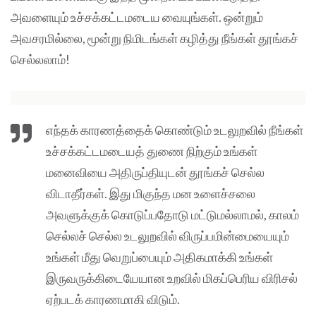
அவளையும் உச்சக்கட்டமடைய வையுங்கள். ஒன்றும்
அவசரமில்லை, மூன்று நிமிடங்கள் கழித்து நீங்கள் தூங்கச்
செல்லலாம்!
எந்தக் காரணத்தைக் கொண்டும் உடலுறவில் நீங்கள்
உச்சக்கட்டமடையத் துணை நிற்கும் உங்கள்
மனைவியை அதிருப்தியுடன் தூங்கச் செல்ல
விடாதீர்கள். இது மிகுந்த மன உளைச்சலை
அவளுக்குக் கொடுப்பதோடு மட்டுமல்லாமல், காலம்
செல்லச் செல்ல உடலுறவில் விருப்பமின்மையையும்
உங்கள் மீது வெறுப்பையும் அதிகமாக்கி உங்கள்
இருவருக்கிடையேயான உறவில் மிகப்பெரிய விரிசல்
ஏற்படக் காரணமாகி விடும்.