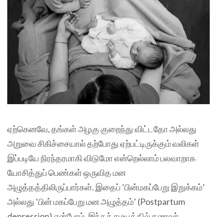
ஏற்கெனவே, தங்கள் அழகு குறைந்து விட்டதோ அல்லது
அறுவை சிகிச்சையால் தற்போது ஏற்பட்டிருக்கும் வலிகள்
இப்படியே நிரந்தரமாகி விடுமோ என்றெல்லாம் பலவாறாக
யோசித்துப் பெண்கள் ஒருவித மன
அழுத்தத்திலிருப்பார்கள். இதைப் ‘பின்மகப்பேறு இறுக்கம்’
அல்லது ‘பின் மகப்பேறு மன அழுத்தம்’ (Postpartum
depression) என்போம். இந்தச் சமயத்தில் கணவர்