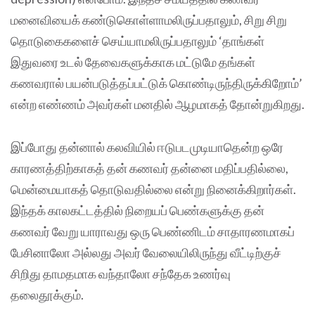
மனைவியைக் கண்டுகொள்ளாமலிருப்பதாலும், சிறு சிறு
தொடுகைகளைச் செய்யாமலிருப்பதாலும் ‘தாங்கள்
இதுவரை உடல் தேவைகளுக்காக மட்டுமே தங்கள்
கணவரால் பயன்படுத்தப்பட்டுக் கொண்டிருந்திருக்கிறோம்’
என்ற எண்ணம் அவர்கள் மனதில் ஆழமாகத் தோன்றுகிறது.
இப்போது தன்னால் கலவியில் ஈடுபடமுடியாதென்ற ஒரே
காரணத்திற்காகத் தன் கணவர் தன்னை மதிப்பதில்லை,
மென்மையாகத் தொடுவதில்லை என்று நினைக்கிறார்கள்.
இந்தக் காலகட்டத்தில் நிறையப் பெண்களுக்கு தன்
கணவர் வேறு யாராவது ஒரு பெண்ணிடம் சாதாரணமாகப்
பேசினாலோ அல்லது அவர் வேலையிலிருந்து வீட்டிற்குச்
சிறிது தாமதமாக வந்தாலோ சந்தேக உணர்வு
தலைதூக்கும்.