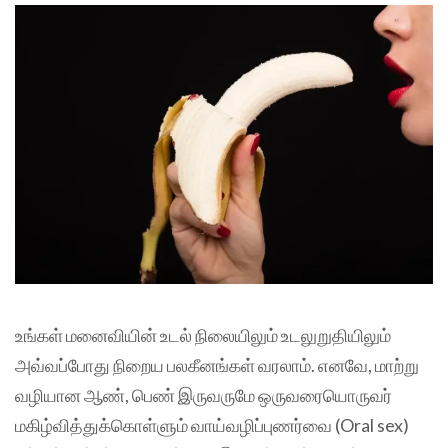
உங்கள் மனைவியின் உடல் நிலையிலும் உடலுறுதியிலும்
அவ்வப்போது நிறைய பலகீனங்கள் வரலாம். எனவே, மாற்று
வழியான ஆண், பெண் இருவருமே ஒருவரையொருவர்
மகிழ்வித்துக்கொள்ளும் வாய்வழிப்புணர்வை (Oral sex)