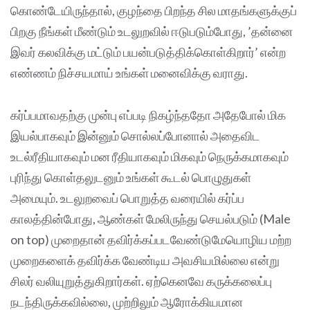
கொண்டேயிருந்தால், குழந்தை பிறந்த சில மாதங்களுக்குப்
பிறகு நீங்கள் மீண்டும் உடலுறவில் ஈடுபடும்போது, ’தன்னை
இவர் கலவிக்கு மட்டும் பயன்படுத்திக்கொள்கிறார்’ என்ற
எண்ணம் நிச்சயமாய் உங்கள் மனைவிக்கு வராது.
கர்ப்பமாவதற்கு முன்பு எப்படி நிகழ்ந்ததோ அதேபோல் மிக
இயல்பாகவும் இன்னும் சொல்லப்போனால் அதைவிட
உடல்ரீதியாகவும் மன ரீதியாகவும் மிகவும் நெருக்கமாகவும்
புரிந்து கொள்தலுடனும் உங்கள் கூடல் பொழுதுகள்
அமையும். உடலுறவைப் பொறுத்த வரையில் கர்ப்ப
காலத்தின்போது, ஆண்கள் மேலிருந்து செயல்படும் (Male
on top) முறைதான் தவிர்க்கப்படவேண்டுமேயொழிய மற்ற
முறைகளைக் தவிர்க்க வேண்டிய அவசியமில்லை என்று
சிலர் வலியுறுத்துகிறார்கள். ஏற்கெனவே கருக்கலைப்பு
நடந்திருக்கவில்லை, முற்றிலும் ஆரோக்கியமான