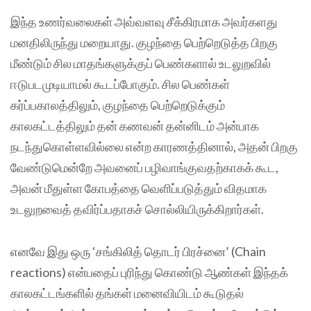
இந்த உணர்வலைகள் அவ்வளவு சீக்கிரமாக அவர்களது
மனதிலிருந்து மறையாது. குழந்தை பெற்றெடுத்த பிறகு
மீண்டும் சில மாதங்களுக்குப் பெண்களால் உடலுறவில்
ஈடுபடமுடியாமல் கூடப்போகும். சில பெண்கள்
கர்ப்பகாலத்திலும், குழந்தை பெற்றெடுக்கும்
காலகட்டத்திலும் தன் கணவன் தன்னிடம் அன்பாக
நடந்துகொள்ளவில்லை என்ற காரணத்தினால், அதன் பிறகு
வேண்டுமென்றே அவனைப் பழிவாங்குவதற்காகக் கூட,
அவன் மீதுள்ள கோபத்தை வெளிப்படுத்தும் விதமாக
உடலுறவைத் தவிர்ப்பதாகச் சொல்லியிருக்கிறார்கள்.
எனவே இது ஒரு ‘சங்கிலித் தொடர் பிரச்னை’ (Chain
reactions) என்பதைப் புரிந்து கொண்டு ஆண்கள் இந்தக்
காலகட்டங்களில் தங்கள் மனைவியிடம் கூடுதல்