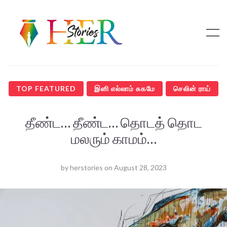
TOP FEATURED
இனி எல்லாம் சுகமே
செலின் ராய்
தீண்ட… தீண்ட… தொடத் தொட
மலரும் காமம்…
by
herstories
on
August 28, 2023