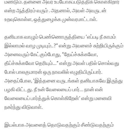
மண்டும். தன்னை அவர் உபயோகப்படுத்திக் கொள்கிறார்
என்ற ஆத்திரம் வரும் . அதனால், அவள் அவருடன்
உறவுகொள்ள, ஒத்துழைக்க முன்வரமாட்டாள்.
தனியாக வாழும் பெண்ணொருத்தியை ‘எப்படி நீ காமம்
இல்லாமல் வாழ முடியும்..?” என்று அவளைச் சுற்றியிருக்கும்
அனைவரும் கேட்கும்போது, “தேய்ச்சுக்கவோ,
தீய்ச்சுக்கவோ தெரியும்…” என்று அவள் பதில் சொல்வது
போல் பாலகுமாரன் ஒரு நாவலில் எழுதியிருப்பார்.
அதைப்போல, ‘இத்தனை வருடங்கள் தனியாகவே இருந்து
பழகி விட்டது. நீ உன் வேலையைப் பார்… நான் என்
வேலையைப் பார்த்துக் கொள்கிறேன்’ என்று மனைவி
நகர்ந்து விடுவாள்.
இயல்பாக அவளைத் தொடுவதற்கும் சீண்டுவதற்கும்