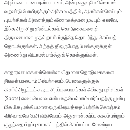
அடிப்படையான பரஸ்பர பாசம், அன்பு எதுவுமேயில்லாமல்
வறண்டு போயிருக்கும் அச்சமயத்தில் , ஆண்கள் செய்யும்
முயற்சிகள் அனைத்தும் வீணாகத்தான் முடியும். எனவே,
இந்த சிறு சிறு தீண்டல்கள், தொடுகைகளைத்
திருமணமான முதல் நாளிலிருந்தே தொடர்ந்து செய்யத்
தொடங்குங்கள். அந்தத் தீ ஒருபோதும் உங்களுக்குள்
அணைந்து விடாமல் பார்த்துக் கொள்ளுங்கள்.
சாதாரணமாக என்னென்ன விதமான தொடுகைகளை
நீங்கள் பரஸ்பரம் பின்பற்றலாம், பெண்களுக்குக்
கிளர்ச்சியூட்டக் கூடிய சிறப்பு மையங்கள் அல்லது புள்ளிகள்
(Spots) எவையெவை என்பதையெல்லாம் பார்ப்பதற்கு முன்பு
மிக மிக முக்கியமான ஒரு விஷயத்தைப் பற்றிக் கொஞ்சம்
விரிவாகவே பேசி விடுவோம். அதுதான், கர்ப்ப காலம் மற்றும்
குழந்தை பிறப்பு காலகட்டத்தில் செய்யப்பட வேண்டிய