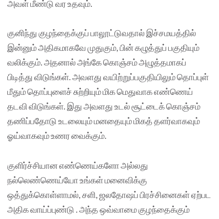
அவள் மீண்டு வர உதவும்.
குனிந்து குழந்தைக்குப் பாலூட்டுவதால் இச்சமயத்தில்
இன்னும் அதிகமாகவே முதுகும், பின் கழுத்துப் பகுதியும்
வலிக்கும். அதனால் அங்கே கொஞ்சம் அழுத்தமாகப்
பிடித்து விடுங்கள். அவளது வயிற்றுப்பகுதியிலும் தொப்புள்
மீதும் தொப்புளைச் சுற்றியும் மிக மெதுவாக எண்ணெய்
தடவி விடுங்கள். இது அவளது உடல் சூட்டைக் கொஞ்சம்
தணிப்பதோடு உடலையும் மனதையும் மிகத் தளர்வாகவும்
ஓய்வாகவும் உணர வைக்கும்.
குளிர்ச்சியான எண்ணெய்களோ அல்லது
நல்லெண்ணெய்யோ உங்கள் மனைவிக்கு
ஒத்துக்கொள்ளாமல், சளி, ஜலதோஷப் பிரச்சினைகள் ஏற்பட
அதிக வாய்ப்புண்டு . அந்த ஒவ்வாமை குழந்தைக்கும்