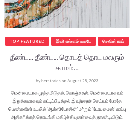
TOP FEATURED
இனி எல்லாம் சுகமே
செலின் ராய்
தீண்ட... தீண்ட... தொடத் தொட மலரும்
காமம்…
by
herstories
on
August 28, 2023
மென்மையாக முத்தமிடுதல், கொஞ்சுதல், மென்மையாகவும்
இறுக்கமாகவும் கட்டிப்பிடித்தல் இவற்றைச் செய்யும் போதே
பெண்களின் உடலில் ‘ஆக்ஸிடோசின்’ மற்றும் ‘டோபமைன்’ சுரப்பு
அதிகரிக்கத் தொடங்கி மகிழ்ச்சியுணர்வைத் தூண்டிவிடும்.