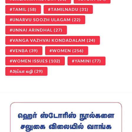
TAMIL
(58)
TAMILNADU
(31)
UNARVU SOOZH ULAGAM
(22)
UNNAI ARINDHAL
(27)
VANGA VAZHVAI KONDADALAM
(24)
VENBA
(39)
WOMEN
(256)
WOMEN ISSUES
(102)
YAMINI
(77)
அய்யா வழி
(29)