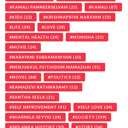
KAMALI PANNEERSELVAM
(25)
KANALI
(87)
KIDS
(22)
KRISHNAPRIYA NARAYAN
(22)
LIFE
(24)
LOVE
(28)
MENTAL HEALTH
(24)
MONISHA
(21)
MOVIE
(24)
NARAYANI SUBRAMANIYAN
(50)
NENJUKKUL PEITHIDUM MAMAZHAI
(31)
NOVEL
(68)
POLITICS
(22)
RAMADEVI RATHNASAMY
(51)
SANTHA SEELA
(21)
SELF IMPROVEMENT
(41)
SELF LOVE
(34)
SHARMILA SEYYID
(24)
SOCIETY
(239)
SRILANKA HISTORY
(30)
STORY
(54)