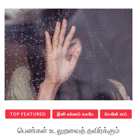
TOP FEATURED
இனி எல்லாம் சுகமே
செலின் ராய்
பெண்கள் உடலுறவைத் தவிர்க்கும்