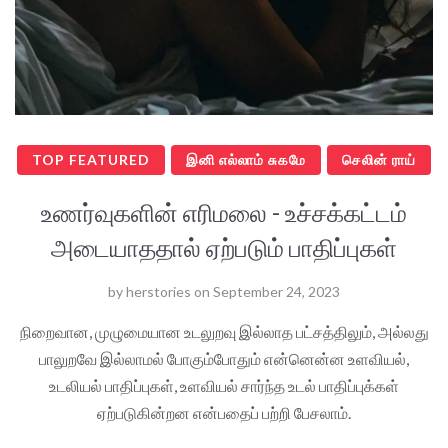
TOP FEATURED
இனி எல்லாம் சுகமே
செலின் ராய்
உணர்வுகளின் எரிமலை - உச்சக்கட்டம்
அடையாததால் ஏற்படும் பாதிப்புகள்
by
herstories
on
September 24, 2023
நிறைவான, முழுமையான உடலுறவு இல்லாத பட்சத்திலும், அல்லது
பாலுறவே இல்லாமல் போகும்போதும் என்னென்ன உளவியல்,
உடலியல் பாதிப்புகள், உளவியல் சார்ந்த உடல் பாதிப்புக்கள்
ஏற்படுகின்றன என்பதைப் பற்றி பேசலாம்.