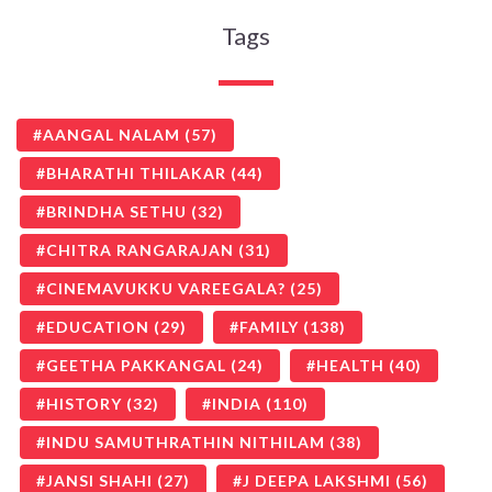
Tags
AANGAL NALAM
(57)
BHARATHI THILAKAR
(44)
BRINDHA SETHU
(32)
CHITRA RANGARAJAN
(31)
CINEMAVUKKU VAREEGALA?
(25)
EDUCATION
(29)
FAMILY
(138)
GEETHA PAKKANGAL
(24)
HEALTH
(40)
HISTORY
(32)
INDIA
(110)
INDU SAMUTHRATHIN NITHILAM
(38)
JANSI SHAHI
(27)
J DEEPA LAKSHMI
(56)