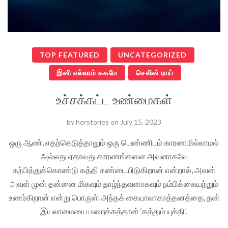
TOP FEATURED
UNCATEGORIZED
இனி எல்லாம் சுகமே
செலின் ராய்
உச்சக்கட்ட உண்மைகள்
by
herstories
on
July 15, 2023
ஒரு ஆண், எதற்கெடுத்தாலும் ஒரு பெண்ணிடம் காரணமில்லாமல்
அல்லது ஏதாவது காரணங்களை அவனாகவே
கற்பித்துக்கொண்டு கத்தி சண்டையிடுகிறான் என்றால், அவன்
அவள் முன் தன்னை மிகவும் தாழ்ந்தவனாகவும் நம்பிக்கையற்றும்
உணர்கிறான் என்று பொருள். அந்தக் கையாலாகாத்தனத்தை, தன்
இயலாமையை மறைக்கத்தான் ‘கத்தும் யுக்தி’.