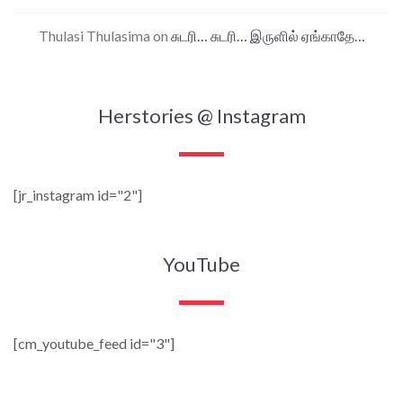
Thulasi Thulasima
on
சுடரி… சுடரி… இருளில் ஏங்காதே…
Herstories @ Instagram
[jr_instagram id="2"]
YouTube
[cm_youtube_feed id="3"]