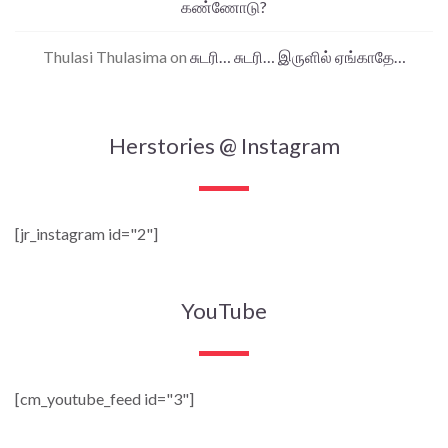
கண்ணோடு?
Thulasi Thulasima
on
சுடரி… சுடரி… இருளில் ஏங்காதே…
Herstories @ Instagram
[jr_instagram id="2"]
YouTube
[cm_youtube_feed id="3"]