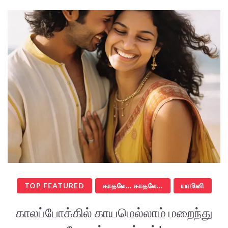
TOP FEATURED
காதலே... காதலே...
யாமினி
காலப்போக்கில் காயமெல்லாம் மறைந்து