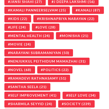
JANSI SHAHI
(27)
J DEEPA LAKSHMI
(56)
KAMALI PANNEERSELVAM
(25)
KANALI
(87)
KIDS
(22)
KRISHNAPRIYA NARAYAN
(22)
LIFE
(24)
LOVE
(28)
MENTAL HEALTH
(24)
MONISHA
(21)
MOVIE
(24)
NARAYANI SUBRAMANIYAN
(50)
NENJUKKUL PEITHIDUM MAMAZHAI
(31)
NOVEL
(68)
POLITICS
(22)
RAMADEVI RATHNASAMY
(51)
SANTHA SEELA
(21)
SELF IMPROVEMENT
(41)
SELF LOVE
(34)
SHARMILA SEYYID
(24)
SOCIETY
(239)