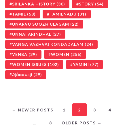
SRILANKA HISTORY
(30)
STORY
(54)
TAMIL
(58)
TAMILNADU
(31)
UNARVU SOOZH ULAGAM
(22)
UNNAI ARINDHAL
(27)
VANGA VAZHVAI KONDADALAM
(24)
VENBA
(39)
WOMEN
(256)
WOMEN ISSUES
(102)
YAMINI
(77)
அய்யா வழி
(29)
← NEWER POSTS
1
2
3
4
…
8
OLDER POSTS →