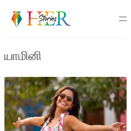
யாமினி