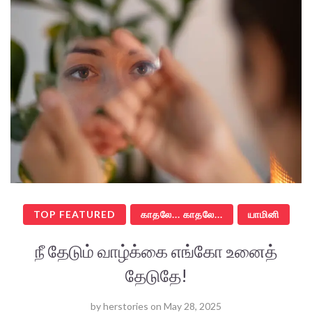
TOP FEATURED
காதலே... காதலே...
யாமினி
நீ தேடும் வாழ்க்கை எங்கோ உனைத்
தேடுதே!
by
herstories
on
May 28, 2025