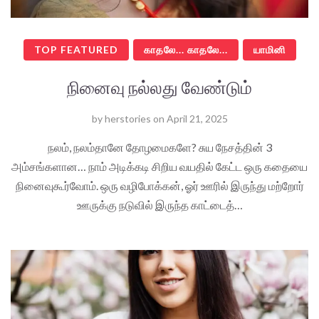
TOP FEATURED
காதலே... காதலே...
யாமினி
நினைவு நல்லது வேண்டும்
by
herstories
on
April 21, 2025
நலம், நலம்தானே தோழமைகளே? சுய நேசத்தின் 3
அம்சங்களான… நாம் அடிக்கடி சிறிய வயதில் கேட்ட ஒரு கதையை
நினைவுகூர்வோம். ஒரு வழிபோக்கன், ஓர் ஊரில் இருந்து மற்றோர்
ஊருக்கு நடுவில் இருந்த காட்டைத்…