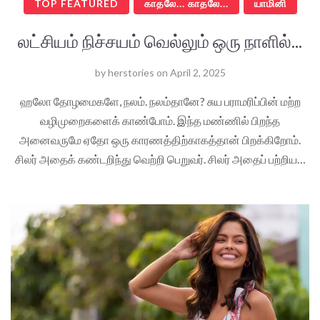
TOP FEATURED
காதலே... காதலே...
யாமினி
லட்சியம் நிச்சயம் வெல்லும் ஒரு நாளில்...
by
herstories
on
April 2, 2025
ஹலோ தோழமைகளே, நலம். நலம்தானே? சுய பராமரிப்பின் மற்ற
வழிமுறைகளைக் காண்போம். இந்த மண்ணில் பிறந்த
அனைவருமே ஏதோ ஒரு காரணத்திற்காகத்தான் பிறக்கிறோம்.
சிலர் அதைக் கண்டறிந்து வெற்றி பெறுவர். சிலர் அதைப் பற்றிய…