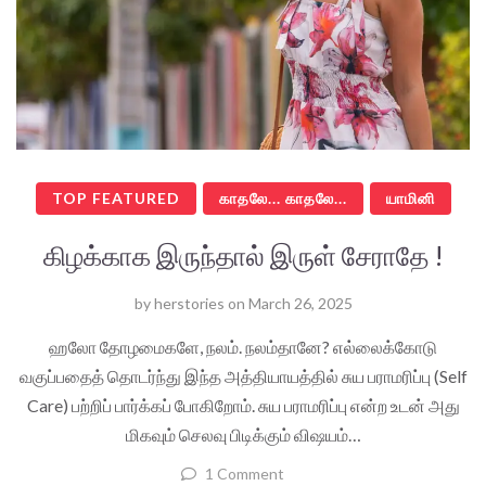
TOP FEATURED
காதலே... காதலே...
யாமினி
கிழக்காக இருந்தால் இருள் சேராதே !
by
herstories
on
March 26, 2025
ஹலோ தோழமைகளே, நலம். நலம்தானே? எல்லைக்கோடு
வகுப்பதைத் தொடர்ந்து இந்த அத்தியாயத்தில் சுய பராமரிப்பு (Self
Care) பற்றிப் பார்க்கப் போகிறோம். சுய பராமரிப்பு என்ற உடன் அது
மிகவும் செலவு பிடிக்கும் விஷயம்…
1 Comment