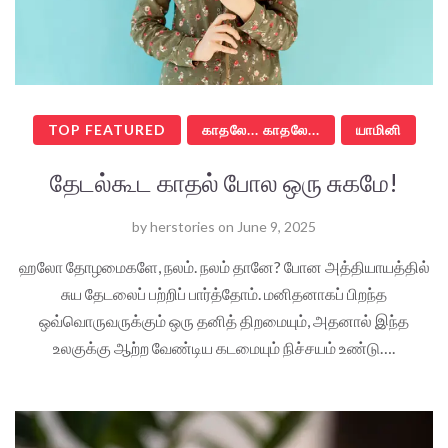
TOP FEATURED
காதலே... காதலே...
யாமினி
தேடல்கூட காதல் போல ஒரு சுகமே!
by
herstories
on
June 9, 2025
ஹலோ தோழமைகளே, நலம். நலம் தானே? போன அத்தியாயத்தில்
சுய தேடலைப் பற்றிப் பார்த்தோம். மனிதனாகப் பிறந்த
ஒவ்வொருவருக்கும் ஒரு தனித் திறமையும், அதனால் இந்த
உலகுக்கு ஆற்ற வேண்டிய கடமையும் நிச்சயம் உண்டு….