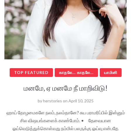
TOP FEATURED
காதலே... காதலே...
யாமினி
மனமே, ஏ மனமே நீ மாறிவிடு!
by
herstories
on
April 10, 2025
ஹாய் தோழமைகளே நலம், நலம்தானே? சுய பராமரிப்பில் இன்னும்
சில விஷயங்களைக் காண்போம். • தேவையான
ஓய்வெடுத்துக்கொள்வது நம்மில் பலருக்கு ஓய்வு என்பதே