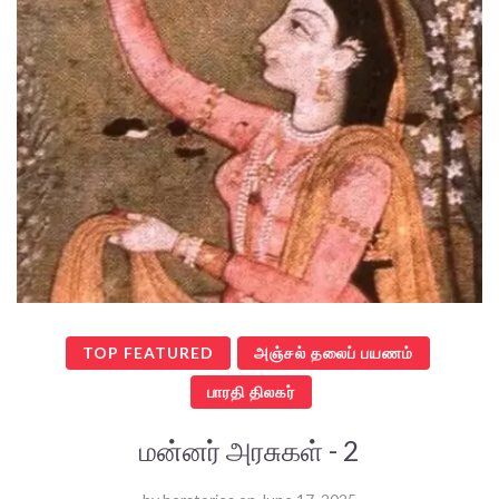
TOP FEATURED
அஞ்சல் தலைப் பயணம்
பாரதி திலகர்
மன்னர் அரசுகள் - 2