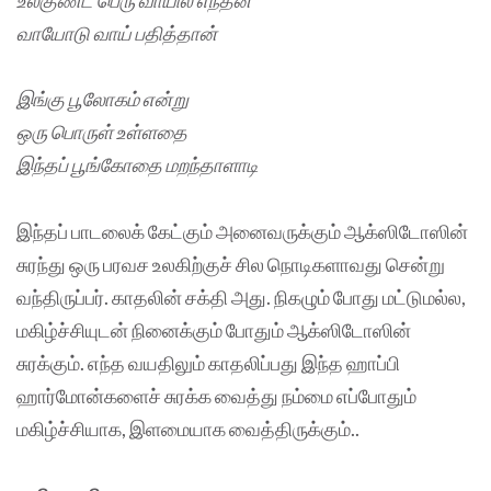
வாயோடு வாய் பதித்தான்
இங்கு பூலோகம் என்று
ஒரு பொருள் உள்ளதை
இந்தப் பூங்கோதை மறந்தாளாடி
இந்தப் பாடலைக் கேட்கும் அனைவருக்கும் ஆக்ஸிடோஸின்
சுரந்து ஒரு பரவச உலகிற்குச் சில நொடிகளாவது சென்று
வந்திருப்பர். காதலின் சக்தி அது. நிகழும் போது மட்டுமல்ல,
மகிழ்ச்சியுடன் நினைக்கும் போதும் ஆக்ஸிடோஸின்
சுரக்கும். எந்த வயதிலும் காதலிப்பது இந்த ஹாப்பி
ஹார்மோன்களைச் சுரக்க வைத்து நம்மை எப்போதும்
மகிழ்ச்சியாக, இளமையாக வைத்திருக்கும்..