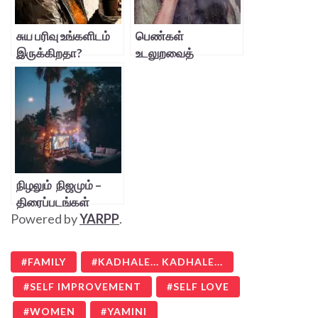
சுய பரிவு உங்களிடம்
பெண்கள்
இருக்கிறதா?
உடலுறவைத்
தவிர்க்கும்
தருணங்கள்
நிழலும் நிஜமும் –
திரைப்படங்கள்
Powered by
YARPP
.
FAMILY
KADHALE... KADHALE...
SELF IMPROVEMENT
SELF LOVE
WOMEN
YAMINI