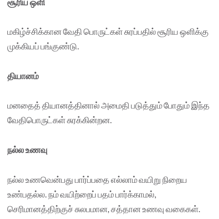
சூரிய ஒளி
மகிழ்ச்சிக்கான வேதி பொருட்கள் சுரப்பதில் சூரிய ஒளிக்கு
முக்கியப் பங்குண்டு.
தியானம்
மனதைத் தியானத்தினால் அமைதி படுத்தும் போதும் இந்த
வேதிபொருட்கள் சுரக்கின்றன.
நல்ல உணவு
நல்ல உணவென்பது பார்ப்பதை எல்லாம் வயிறு நிறைய
உண்பதல்ல. நம் வயிற்றைப் பதம் பார்க்காமல்,
செரிமானத்திற்குச் சுலபமான, சத்தான உணவு வகைகள்.