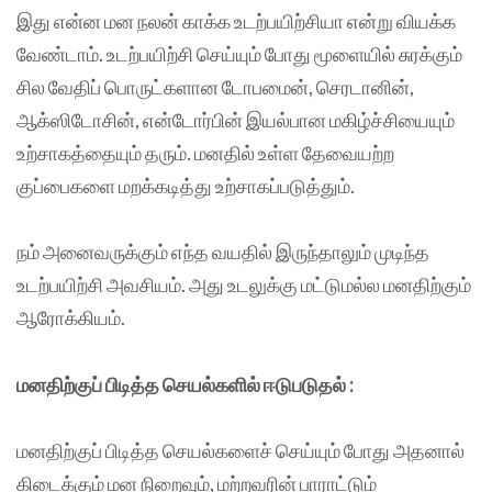
இது என்ன மன நலன் காக்க உடற்பயிற்சியா என்று வியக்க
வேண்டாம். உடற்பயிற்சி செய்யும் போது மூளையில் சுரக்கும்
சில வேதிப் பொருட்களான டோபமைன், செரடானின்,
ஆக்ஸிடோசின், என்டோர்பின் இயல்பான மகிழ்ச்சியையும்
உற்சாகத்தையும் தரும். மனதில் உள்ள தேவையற்ற
குப்பைகளை மறக்கடித்து உற்சாகப்படுத்தும்.
நம் அனைவருக்கும் எந்த வயதில் இருந்தாலும் முடிந்த
உடற்பயிற்சி அவசியம். அது உடலுக்கு மட்டுமல்ல மனதிற்கும்
ஆரோக்கியம்.
மனதிற்குப் பிடித்த செயல்களில் ஈடுபடுதல்
:
மனதிற்குப் பிடித்த செயல்களைச் செய்யும் போது அதனால்
கிடைக்கும் மன நிறைவும், மற்றவரின் பாராட்டும்