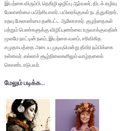
இயற்கை விரும்பி, நெகிழி ஒழிப்பு ஆர்வலர், திடக் கழிவு
மேலாண்மை பயிற்சியாளர். பயிலரங்குகள் நடத்துகிறார்.
உறவு மேலாண்மை தனிபட்ட ஆலோசகர். குழந்தைகள்
மற்றும் பெண்களுக்கு விழிப்புணர்வை உருவாக்குவதின்
மூலமே நாட்டின் நலம், இயற்கை வளம், சரிவிகித
சமுதாயத்தை அடைய முடியுமென்று தீவிர நம்பிக்கை
உள்ளவர். எல்லாச் சூழ்நிலைகளிலும் வாழ்தலைக்
கொண்டாடுபவர்.
மேலும் படிக்க...