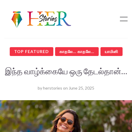
TOP FEATURED
காதலே... காதலே...
யாமினி
இந்த வாழ்க்கையே ஒரு தேடல்தான்…
by
herstories
on
June 25, 2025