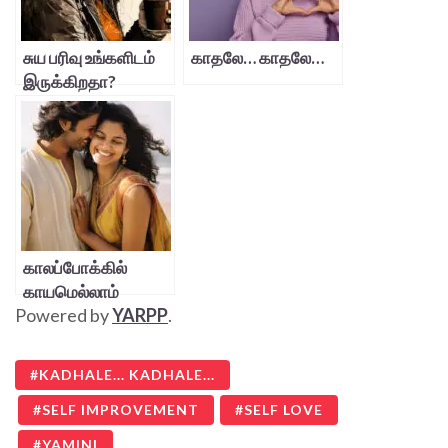
சுய பரிவு உங்களிடம்
காதலே… காதலே…
இருக்கிறதா?
காலப்போக்கில்
காயமெல்லாம்
Powered by
YARPP
.
மறைந்து போகும்
மாயங்கள்!
KADHALE... KADHALE...
SELF IMPROVEMENT
SELF LOVE
YAMINI