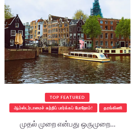
TOP FEATURED
ஆம்ஸ்டர்டாமைச் சுற்றிப் பார்க்கப் போறோம்!
தரங்கிணி
முதல் முறை என்பது ஒருமுறை…