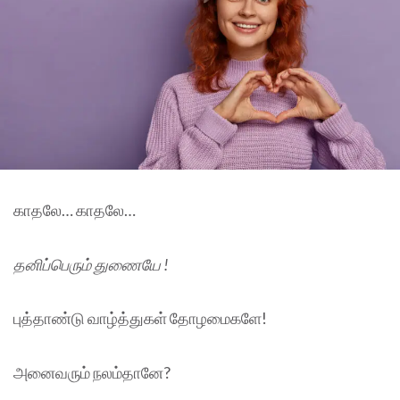
காதலே… காதலே…
தனிப்பெரும் துணையே
!
புத்தாண்டு வாழ்த்துகள் தோழமைகளே!
அனைவரும் நலம்தானே?