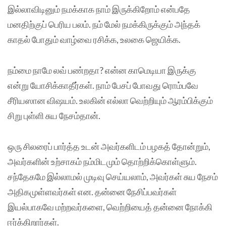
இல்லாவிடினும் நமக்காக நாம் இருக்கிறோம் என்பதே
மனதிற்குப் பெரிய பலம். நம் மேல் நமக்கிருக்கும் அந்தக்
காதல் போதும் வாழ்வை ரசிக்க, உலகை ஜெயிக்க.
நம்மை நாமே லவ் பண்றதா? என்ன காமெடியா இருக்கு
என்று யோசிக்காதீர்கள். நாம் பேசப் போவது ரொம்பவே
சீரியஸான விஷயம். உலகின் எல்லா வெற்றியும் ஆரம்பிக்கும்
சிறு புள்ளி சுய நேசம்தான்.
ஒரு சிலரைப் பார்த்த உடன் அவர்களிடம் பழகத் தோன்றும்,
அவர்களின் உற்சாகம் நம்மிடமும் தொற்றிக்கொள்ளும்.
சந்தேகமே இல்லாமல் முடிவு செய்யலாம், அவர்கள் சுய நேசம்
அதிகமுள்ளவர்கள் என. தன்னை நேசிப்பவர்கள்
இயல்பாகவே மற்றவர்களை, வெற்றியைத் தன்னை நோக்கி
ஈர்க்கிறார்கள்.