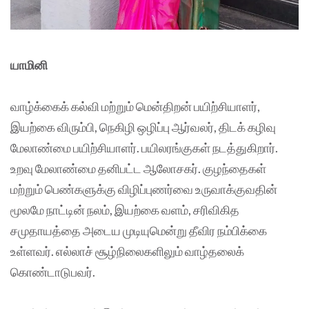
யாமினி
வாழ்க்கைக் கல்வி மற்றும் மென்திறன் பயிற்சியாளர்,
இயற்கை விரும்பி, நெகிழி ஒழிப்பு ஆர்வலர், திடக் கழிவு
மேலாண்மை பயிற்சியாளர். பயிலரங்குகள் நடத்துகிறார்.
உறவு மேலாண்மை தனிபட்ட ஆலோசகர். குழந்தைகள்
மற்றும் பெண்களுக்கு விழிப்புணர்வை உருவாக்குவதின்
மூலமே நாட்டின் நலம், இயற்கை வளம், சரிவிகித
சமுதாயத்தை அடைய முடியுமென்று தீவிர நம்பிக்கை
உள்ளவர். எல்லாச் சூழ்நிலைகளிலும் வாழ்தலைக்
கொண்டாடுபவர்.