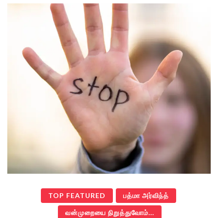
TOP FEATURED
பத்மா அர்விந்த்
வன்முறையை நிறுத்துவோம்...