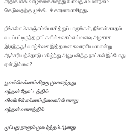
அதிகமாகி வாழ்க்கை கசந்து போவதுமே மனநலம்
கெடுவதற்கு முக்கியக் காரணமாகிறது.
நீங்களே கொஞ்சம் யோசித்துப் பாருங்கள், நீங்கள் காதல்
வயப்பட்டிருந்த நாட்களில் உலகம் எவ்வளவு அழகாக
இருந்தது! வாழ்க்கை இத்தனை சுவாரசியமா என்று
ஆச்சரியத்தோடு மகிழ்ந்து அனுபவித்த நாட்கள் இப்போது
ஏன் இல்லை?
பூவுக்கெல்லாம் சிறகு முளைத்தது
எந்தன் தோட்டத்தில்
விண்மீன் எல்லாம் நிலவாய் போனது
எந்தன் வானத்தில்
முப்பது நாளும் முகூர்த்தம் ஆனது