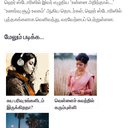
ஹெர் ஸ்டோரிஸில் இவர் எழுதிய ’உன்னை அறிந்தால்…’
‘உணர்வு சூழ் உலகம்’ ஆகிய தொடர்கள், ஹெர் ஸ்டோரிஸில்
புத்தகங்களாக வெளிவந்து, வரவேற்பைப் பெற்றுள்ளன.
மேலும் படிக்க...
சுய பரிவு உங்களிடம்
வெள்ளைச் சுவற்றில்
இருக்கிறதா?
கரும்புள்ளி
தேடலாமா?