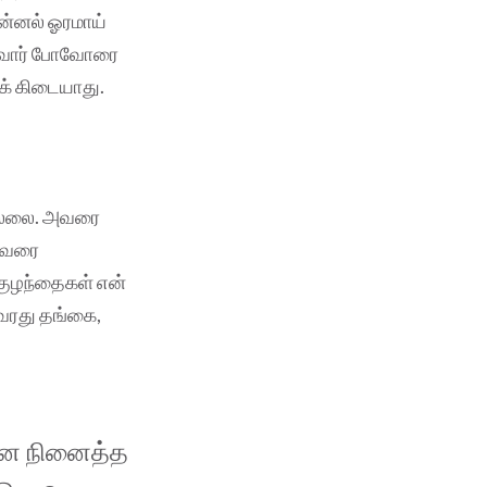
 ஜன்னல் ஓரமாய்
வருவோர் போவோரை
ுக் கிடையாது.
இல்லை. அவரை
திவரை
குழந்தைகள் என்
வரது தங்கை,
 என நினைத்த