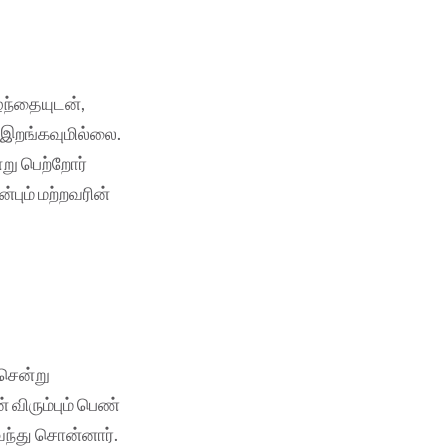
ழந்தையுடன்,
; இறங்கவுமில்லை.
று பெற்றோர்
பும் மற்றவரின்
 சென்று
விரும்பும் பெண்
வந்து சொன்னார்.