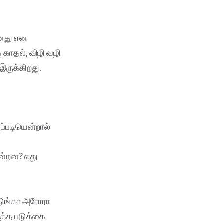
ானது என
காதல், விழி வழி
ருக்கிறது.
ப்படியென்றால்
ின்றன? எது
்டுங்கா அரோரா
ுத்த படுக்கை