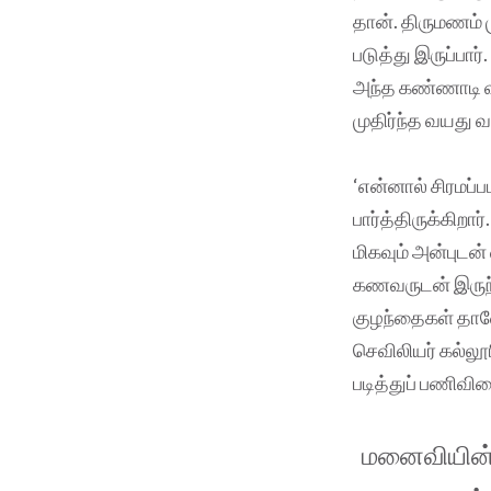
தான். திருமணம் ம
படுத்து இருப்பா
அந்த கண்ணாடி வழ
முதிர்ந்த வயது வ
‘என்னால் சிரமப
பார்த்திருக்கி
மிகவும் அன்புடன
கணவருடன் இருந்
குழந்தைகள் தா
செவிலியர் கல்லூரி
படித்துப் பணிவிட
மனைவியின் 