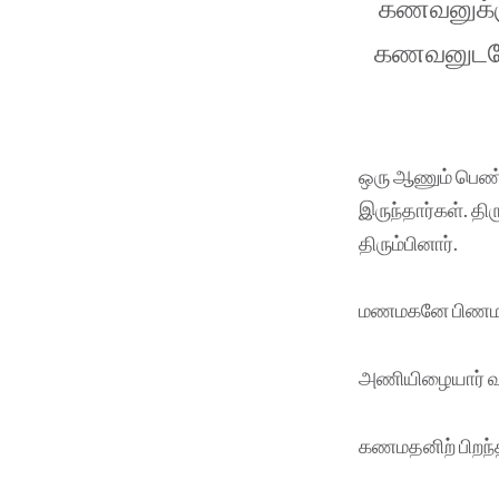
கணவனுக்கு
கணவனுடனேய
ஒரு ஆணும் பெண்
இருந்தார்கள். த
திரும்பினார்.
மணமகனே பிணமக
அணியிழையார் வ
கணமதனிற் பிறந்