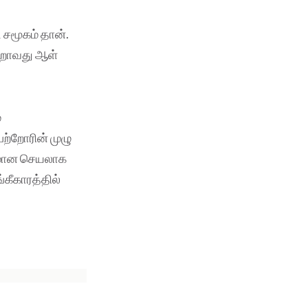
 சமூகம் தான்.
ன்றாவது ஆள்
்
்றோரின் முழு
கரமான செயலாக
கீகாரத்தில்