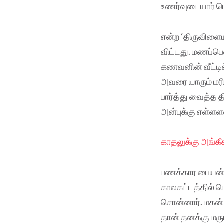
உணர்வுடையார் ப
என்ற ‘திருவிளைய
விட்டது. மணப்பெ
கணவனின் வீட்டில்
அவரை யாரும் மர
பார்த்து வைத்த 
அன்புக்கு எள்ளள
காதலுக்கு அங்கீ
பணக்கார பையன், 
காலகட்டத்தில் ப
சொன்னார். மகன் 
தான் தனக்கு மரு