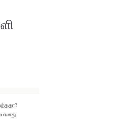
்ளி
வந்ததா?
ல்பானது.