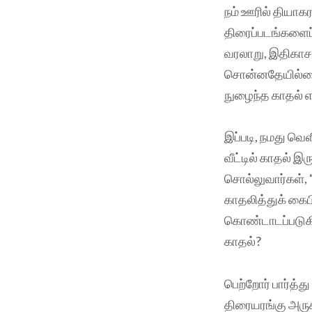
நம் ஊரில் தியாக
திரைப்படங்களைப் 
வரலாறு, இதிகாச
சொன்னதேயில்லை.
நுழைந்த காதல் 
இப்படி, நமது வெள
வீட்டில் காதல் 
சொல்லுவார்கள், 
காதலித்துக் கைபி
கொண்டாடப்படுகிற
காதல்?
பெற்றோர் பார்த்
திரையரங்கு அருகி