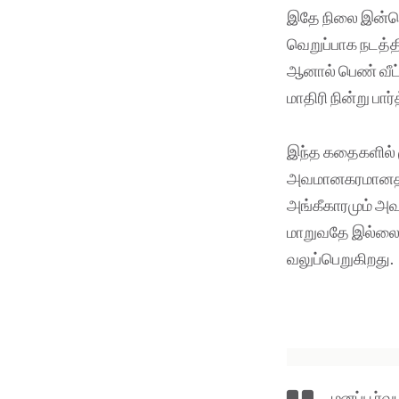
இதே நிலை இன்னொ
வெறுப்பாக நடத்தி
ஆனால் பெண் வீட்
மாதிரி நின்று பா
இந்த கதைகளில் ம
அவமானகரமானதாகக
அங்கீகாரமும் அ
மாறுவதே இல்லை. 
வலுப்பெறுகிறது.
மனப்பூர்வ