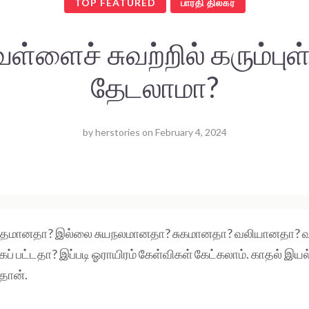
TOP FEATURED
பாரதி திலகர்
ள்ளைச் சுவற்றில் கரும்புள
தேடலாமா?
by
herstories
on
February 4, 2024
னிதமானதா? இல்லை சுயநலமானதா? சுகமானதா? வலியானதா? 
் பட்டதா? இப்படி ஓராயிரம் கேள்விகள் கேட்கலாம். காதல் இய
தான்.