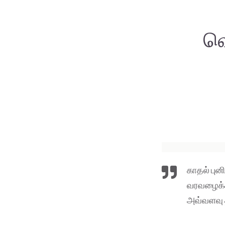
வெ
காதல் பு
வரவழைக்கப
அவ்வளவு 