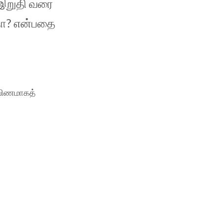
 இறுதி வரை
தா? என்பதை
 பிணமாகத்