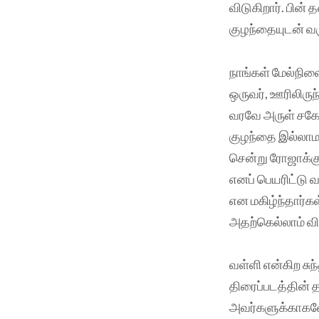
விடுகிறார். பின
குழந்தையுடன் வர
நாங்கள் மேல்நிலை
ஒருவர், ஊரிலிருந
வரவே அருள் சகோ
குழந்தை இல்லாமல
சென்று ரோஜாக்கு
எனப் பெயரிட்டு 
என மகிழ்ந்தார்
அதற்கெல்லாம் வ
வள்ளி என்கிற சுந
திரைப்படத்தின் த
அவர்களுக்காகவே