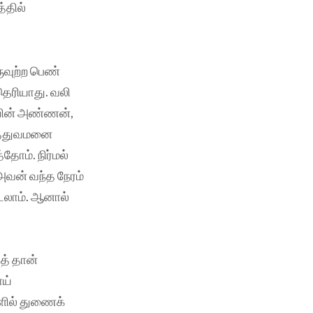
்தில்
ுவுற்ற பெண்
 தெரியாது. வலி
யின் அண்ணன்,
ருத்துவமனை
ோம். நிர்மல்
 அவன் வந்த நேரம்
டலாம். ஆனால்
த் தான்
ாய்
ளில் துணைக்