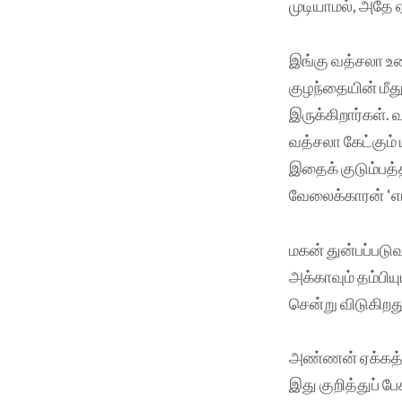
முடியாமல், அதே ஏக
இங்கு வத்சலா உண
குழந்தையின் மீத
இருக்கிறார்கள்.
வத்சலா கேட்கும்
இதைக் குடும்பத்
வேலைக்காரன் ‘எங
மகன் துன்பப்பட
அக்காவும் தம்பி
சென்று விடுகிறத
அண்ணன் ஏக்கத்தி
இது குறித்துப் ப