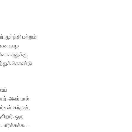
 மூர்த்தி மற்றும்
ு என வாழ
 மனோகரனுக்கு
த்துக் கொண்டு
போய்
ார். அவர் பால்
்கள். கந்தன்,
ிறார். ஒரு
 பார்க்கக்கூட