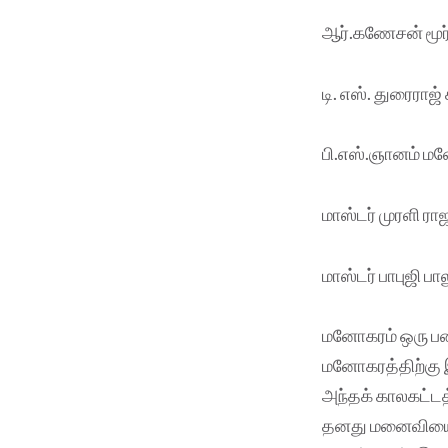
ஆர்.கணேசன் மூர்
டி. எஸ். துரைராஜ
பி.எஸ்.ஞானம் ம
மாஸ்டர் முரளி ரா
மாஸ்டர் பாபுஜி ப
மனோகரம் ஒரு பண
மனோகரத்திற்கு இ
அந்தக் காலகட்டத
தனது மனைவியைச் 