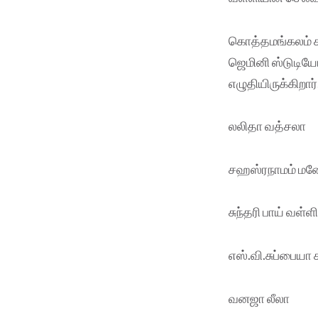
கொத்தமங்கலம் சு
ஜெமினி ஸ்டுடியோ
எழுதியிருக்கிறா
லலிதா வத்சலா
சஹஸ்ரநாமம் மன
சுந்தரி பாய் வள்ளி
எஸ்.வி.சுப்பையா
வனஜா லீலா