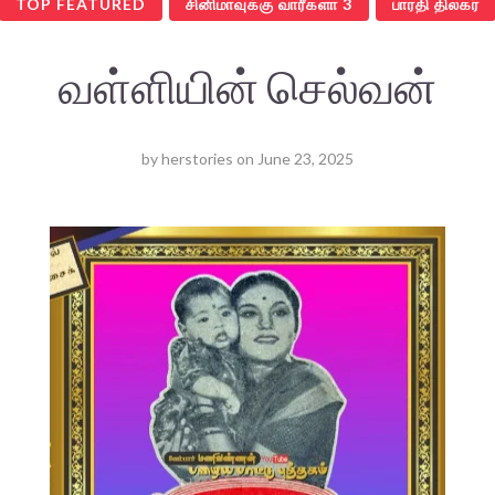
TOP FEATURED
சினிமாவுக்கு வாரீகளா 3
பாரதி திலகர்
வள்ளியின் செல்வன்
by
herstories
on
June 23, 2025