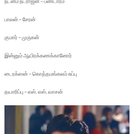
நடனம் நடராஜன் – பண்டாரம்
பாலன் – சேரன்
குமார் – முருகன்
இன்னும் ஆயிரக்கணக்கானோர்
டைரக்ஸன் – கொத்தமங்கலம் சுப்பு
தயாரிப்பு – எஸ். எஸ். வாசன்