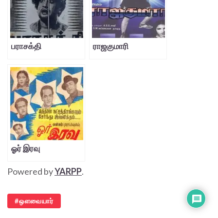
பராசக்தி
ராஜகுமாரி
ஓர் இரவு
Powered by
YARPP
.
ஔவையார்