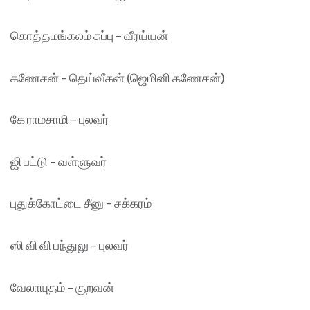
கொத்தமங்கலம் சுப்பு – வீரய்யன்
கணேசன் – தெய்வீகன் (ஜெமினி கணேசன்)
கே ராமசாமி – புலவர்
ஜி பட்டு – வள்ளுவர்
புதுக்கோட்டை சீனு – சக்கரம்
ஸி வி வி பந்துலு – புலவர்
வேலாயுதம் – குறவன்