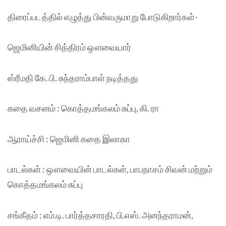
திரைப்படத்தில் எழுத்து பின்வருமாறு போடுகிறார்கள்-
ஜெமினியின் சித்திரம் ஔவையார்
ஸ்ரீமதி கே. பி. சுந்தராம்பாள் நடித்தது
கதை வசனம் : கொத்தமங்கலம் சுப்பு, கி. ரா
ஆராய்ச்சி : ஜெமினி கதை இலாகா
பாடல்கள் : ஔவையின் பாடல்கள், பாபநாசம் சிவன் மற்றும்
கொத்தமங்கலம் சுப்பு
சங்கீதம் : எம்.டி. பார்த்தசாரதி, பி.எஸ். அனந்தராமன்,