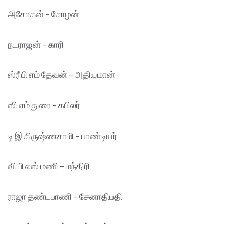
அசோகன் – சோழன்
நடராஜன் – காரி
ஸ்ரீ பி எம் தேவன் – அதியமான்
ஸி எம் துரை – கபிலர்
டி இ கிருஷ்ணசாமி – பாண்டியர்
வி பி எஸ் மணி – மந்திரி
ராஜா தண்டபாணி – சேனாதிபதி