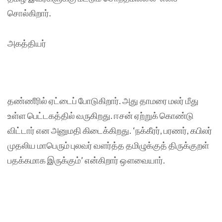
சொல்கிறார்.
அகத்தியர்
தண்ணீரில் ஏட்டைப் போடுகிறார். அது தாமரை மலர் மீது
உள்ள பெட்டகத்தில் வருகிறது. ஈசன் ஏற்றுக் கொண்டு
விட்டார் என அனுமதி கிடைக்கிறது. ‘நக்கீரர், பரணர், கபிலர்
முதலிய மாபெரும் புலவர் வளர்த்த தமிழுக்குத் திருக்குறள்
பதக்கமாக இருக்கும்’ என்கிறார் ஔவையார்.