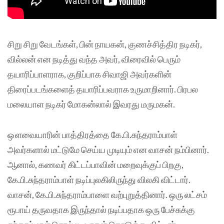
சிறு சிறு வேடங்கள், பின் நாயகன், குணச்சித்திர நடிகர்,
வில்லன் என நடித்து வந்த அவர், விரைவில் பெரும்
தயாரிப்பாளராக, குறிப்பாக சிவாஜி அவர்களின்
திரைப்படங்களைத் தயாரிப்பவராக உருமாறினார். பிரபல
மலையாள நடிகர் மோகன்லால் இவரது மருமகன்.
ஔவையாரின் பாத்திரத்தை கே.பி.சுந்தராம்பாள்
அவர்களால் மட்டுமே செய்ய முடியும் என வாசன் நம்பினார்.
ஆனால், கணவர் கிட்டப்பாவின் மறைவுக்குப் பிறகு,
கே.பி.சுந்தராம்பாள் நடிப்புலகிலிருந்து விலகி விட்டார்.
வாசன், கே.பி.சுந்தராம்பாளை வற்புறுத்தினார். ஒரு லட்சம்
ரூபாய் தருவதாக இருந்தால் நடிப்பதாக ஒரு பேச்சுக்கு