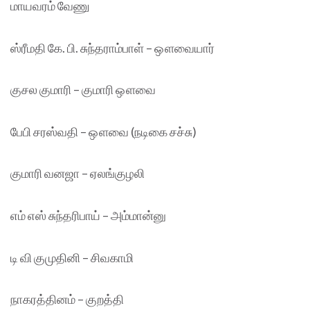
மாயவரம் வேணு
ஸ்ரீமதி கே. பி. சுந்தராம்பாள் – ஔவையார்
குசல குமாரி – குமாரி ஔவை
பேபி சரஸ்வதி – ஔவை (நடிகை சச்சு)
குமாரி வனஜா – ஏலங்குழலி
எம் எஸ் சுந்தரிபாய் – அம்மான்னு
டி வி குமுதினி – சிவகாமி
நாகரத்தினம் – குறத்தி