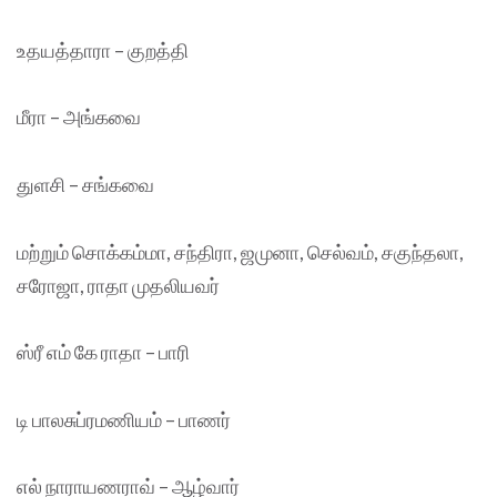
உதயத்தாரா – குறத்தி
மீரா – அங்கவை
துளசி – சங்கவை
மற்றும் சொக்கம்மா, சந்திரா, ஜமுனா, செல்வம், சகுந்தலா,
சரோஜா, ராதா முதலியவர்
ஸ்ரீ எம் கே ராதா – பாரி
டி பாலசுப்ரமணியம் – பாணர்
எல் நாராயணராவ் – ஆழ்வார்