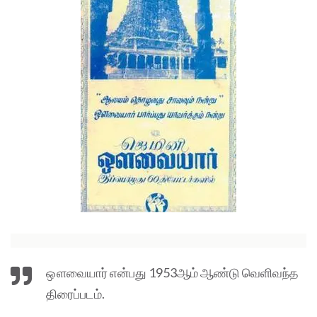
ஔவையார் என்பது 1953ஆம் ஆண்டு வெளிவந்த
திரைப்படம்.