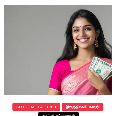
BOTTOM FEATURED
இராஜதிலகம் பாலாஜி
சிறப்புக் கட்டுரைகள்