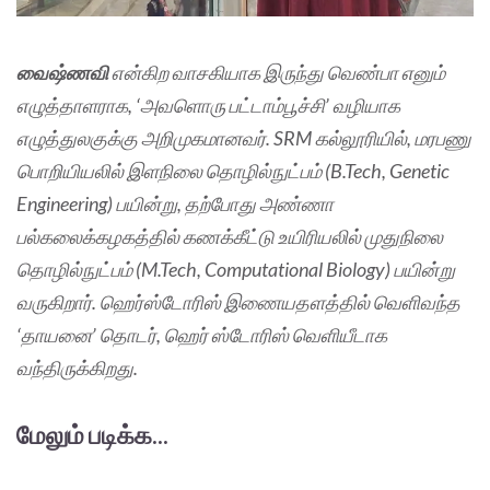
வைஷ்ணவி
என்கிற வாசகியாக இருந்து வெண்பா எனும்
எழுத்தாளராக, ‘அவளொரு பட்டாம்பூச்சி’ வழியாக
எழுத்துலகுக்கு அறிமுகமானவர். SRM கல்லூரியில், மரபணு‌
பொறியியலில் இளநிலை தொழில்நுட்பம் (B.Tech, Genetic
Engineering) பயின்று, தற்போது அண்ணா
பல்கலைக்கழகத்தில் கணக்கீட்டு உயிரியலில் முதுநிலை
தொழில்நுட்பம் (M.Tech, Computational Biology) பயின்று
வருகிறார். ஹெர்ஸ்டோரிஸ் இணையதளத்தில் வெளிவந்த
‘தாயனை’ தொடர், ஹெர் ஸ்டோரிஸ் வெளியீடாக
வந்திருக்கிறது.
மேலும் படிக்க...