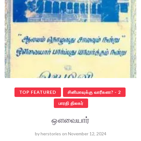
TOP FEATURED
சினிமாவுக்கு வாரீகளா? - 2
பாரதி திலகர்
ஔவையார்
by
herstories
on
November 12, 2024