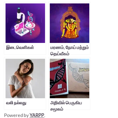
இடைவெளிகள்
மரணம், நோய் மற்றும்
தெய்வீகம்
வலி நல்லது
அறிவில் பெருகிய
சமூகம்
Powered by
YARPP
.
ஆரோக்கியத்தில்?