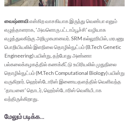
வைஷ்ணவி
என்கிற வாசகியாக இருந்து வெண்பா எனும்
எழுத்தாளராக, ‘அவளொரு பட்டாம்பூச்சி’ வழியாக
எழுத்துலகிற்கு அறிமுகமானவர். SRM கல்லூரியில், மரபணு‌
பொறியியலில் இளநிலை தொழில்நுட்பம் (B.Tech Genetic
Engineering) பயின்று, தற்போது அண்ணா
பல்கலைக்கழகத்தில் கணக்கீட்டு உயிரியலில் முதுநிலை
தொழில்நுட்பம் (M.Tech Computational Biology) பயின்று
வருகிறார். ஹெர்ஸ்டோரிஸ் இணையதளத்தில் வெளிவந்த
‘தாயனை’ தொடர், ஹெர்ஸ்டோரிஸ் வெளியீடாக
வந்திருக்கிறாது.
மேலும் படிக்க...