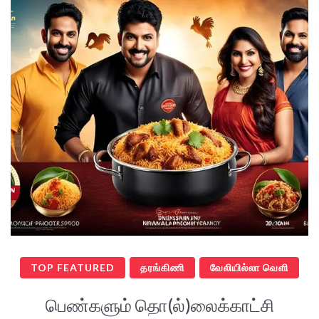
TOP FEATURED
தரங்கிணி
வேலியில்லா வெளி
பெண்களும் தொ(ல்)லைக்காட்சி