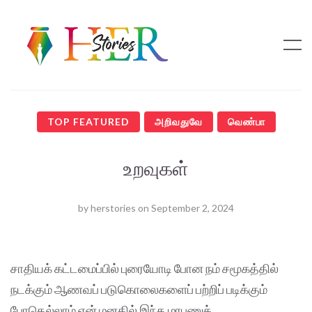
TOP FEATURED
அறிவதுவே
வெண்பா
உறவுகள்
by
herstories
on
September 2, 2024
சாதியக் கட்டமைப்பில் புரையோடி போன நம் சமூகத்தில்
நடக்கும் ஆணவப் படுகொலைகளைப் பற்றிப் படிக்கும்
போதெல்லாம் என் மனதில் இந்த மரபணுக்