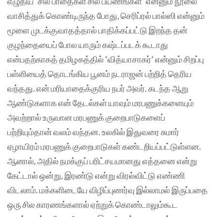
எழுதிய ‘சில பாதைகள் சில பயணங்கள்’ என்னும் நூலை
வாசித்துக் கொண்டிருந்த போது, செரிப்ரல் பால்ஸி என்னும்
மூளை முடக்குவாதத்தால் பாதிக்கப்பட்டு இறந்த தன்
குழந்தையைப் போல யாரும் கஷ்டப்படக் கூடாது
என்பதற்காகத் தமிழகத்தில் ‘வித்யாசாகர்’ என்னும் சிறப்பு
பள்ளியைத் தொடங்கிய பூனம் நடராஜன் பற்றித் தெரிய
வந்தது. என் மரியாதைக்குரிய நபர் அவர். கடந்த ஆறு
ஆண்டுகளாக என் தேடல்கள் யாவும் மரபணுக்களையும்
அவற்றால் உருவான மரபணுக் குறைபாடுகளைப்
பற்றியும்தான் வலம் வந்தன. உலகில் இதுவரை சுமார்
ஏழாயிரம் மரபணுக் குறைபாடுகள் கண்டறியப்பட்டுள்ளன.
ஆனால், அதில் நமக்குப் பரிட்சயமானது எத்தனை என்று
கேட்டால் ஒன்று, இரண்டு என்று விரல்விட்டு எண்ணி
விடலாம். மக்களிடையே விழிப்புணர்வு இல்லாமல் இருப்பதை
ஒரு சில காரணங்களால் ஏற்றுக் கொண்டாலும்கூட