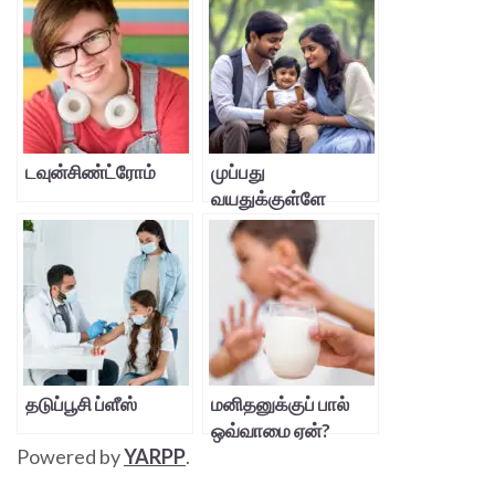
டவுன்சிண்ட்ரோம்
முப்பது
வயதுக்குள்ளே
குழந்தையா?
தடுப்பூசி ப்ளீஸ்
மனிதனுக்குப் பால்
ஒவ்வாமை ஏன்?
Powered by
YARPP
.