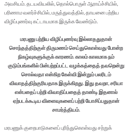
அவசியம். தடயவியலில், தொல்பொருள் ஆராய்ச்சியில்,
பரிணாம வளர்ச்சியில், மருத்துவத்தில், தாயனை பற்றிய
விழிப்புணர்வு கட்டாயமாக இருக்க வேண்டும்.
மரபணு பற்றிய விழிப்புணர்வு இல்லாததுதான்
சொந்தத்திற்குள் திருமணம் செய்துகொள்வது போன்ற
நிகழ்வுகளுக்குக் காரணம். காலம் காலமாக நம்
குடும்பங்களில் பின்பற்றப்பட்ட வழக்கத்தைத் தவறென்று
சொல்வதா என்கிற கேள்வி இன்றும் பலரிடம்
விவாதத்திற்குரியதாக இருக்கிறது. இது தவறா, சரியா
என்பதைப் பற்றி விவாதிப்பதைத் தாண்டி இதனால்
ஏற்படக்கூடிய விளைவுகளைப் பற்றி யோசிப்பதுதான்
சாமர்த்தியம்.
மரபணுக் குறைபாடுகளைப் புரிந்துகொள்வது சற்றுக்