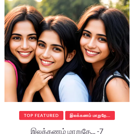
TOP FEATURED
இலக்கணம் மாறுதே...
இலக்கணம் மாறுதே... -7