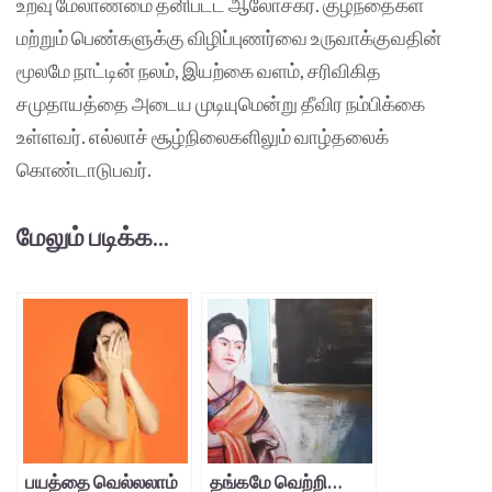
உறவு மேலாண்மை தனிபட்ட ஆலோசகர். குழந்தைகள்
மற்றும் பெண்களுக்கு விழிப்புணர்வை உருவாக்குவதின்
மூலமே நாட்டின் நலம், இயற்கை வளம், சரிவிகித
சமுதாயத்தை அடைய முடியுமென்று தீவிர நம்பிக்கை
உள்ளவர். எல்லாச் சூழ்நிலைகளிலும் வாழ்தலைக்
கொண்டாடுபவர்.
மேலும் படிக்க...
பயத்தை வெல்லலாம்
தங்கமே வெற்றி…