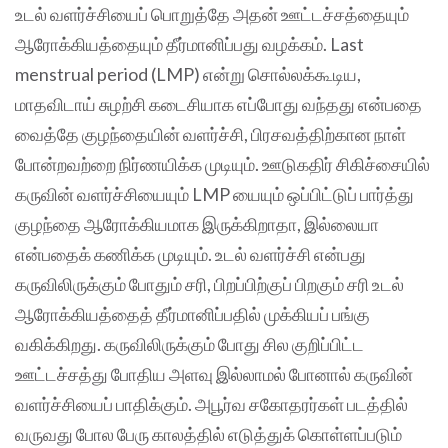
உடல் வளர்ச்சியைப் பொறுத்தே அதன் ஊட்டச்சத்தையும்
ஆரோக்கியத்தையும் தீர்மானிப்பது வழக்கம். Last
menstrual period (LMP) என்று சொல்லக்கூடிய,
மாதவிடாய் சுழற்சி கடைசியாக எப்போது வந்தது என்பதை
வைத்தே குழந்தையின் வளர்ச்சி, பிரசவத்திற்கான நாள்
போன்றவற்றை நிர்ணயிக்க முடியும். ஊடுகதிர் சிகிச்சையில்
கருவின் வளர்ச்சியையும் LMP யையும் ஒப்பிட்டுப் பார்த்து
குழந்தை ஆரோக்கியமாக இருக்கிறாதா, இல்லையா
என்பதைக் கணிக்க முடியும். உடல் வளர்ச்சி என்பது
கருவிலிருக்கும் போதும் சரி, பிறப்பிற்குப் பிறகும் சரி உடல்
ஆரோக்கியத்தைத் தீர்மானிப்பதில் முக்கியப் பங்கு
வகிக்கிறது. கருவிலிருக்கும் போது சில குறிப்பிட்ட
ஊட்டச்சத்து போதிய அளவு இல்லாமல் போனால் கருவின்
வளர்ச்சியைப் பாதிக்கும். அபூர்வ சகோதரர்கள் படத்தில்
வருவது போல பேரு காலத்தில் எடுத்துக் கொள்ளப்படும்