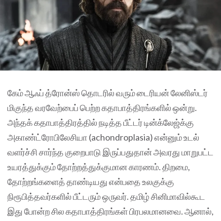
கேம் ஆஃப் த்ரோன்ஸ் தொடரில் வரும் டைரியன் லேனிஸ்டர்
மிகுந்த வரவேற்பைப் பெற்ற கதாபாத்திரங்களில் ஒன்று.
அந்தக் கதாபாத்திரத்தில் நடித்த பீட்டர் டின்க்லேஜ்க்கு
அகாண்ட்ரோபிலேசியா (achondroplasia) என்னும் உடல்
வளர்ச்சி சார்ந்த குறைபாடு இருப்பதுதான் அவரது மாறுபட்ட
உயரத்துக்கும் தோற்றத்துக்குமான காரணம். திறமை,
தோற்றங்களைத் தாண்டியது என்பதை உலகுக்கு
நிரூபித்தவர்களில் பீட்டரும் ஒருவர்‌. தமிழ் சினிமாவில்கூட
இது போன்ற சில கதாபாத்திரங்கள் பிரபலமானவை. ஆனால்,