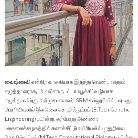
வைஷ்ணவி
என்கிற வாசகியாக இருந்து வெண்பா எனும்
எழுத்தாளராக, ‘அவளொரு பட்டாம்பூச்சி’ வழியாக
எழுத்துலகிற்கு அறிமுகமானவர். SRM கல்லூரியில், மரபணு‌
பொறியியலில் இளநிலை தொழில்நுட்பம் (B.Tech Genetic
Engineering) பயின்று, தற்போது அண்ணா
பல்கலைக்கழகத்தில் கணக்கீட்டு உயிரியலில் முதுநிலை
தொழில்நுட்பம் (M.Tech Computational Biology) பயின்று