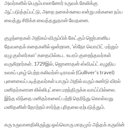
அவர்களில் பெரும்பாலானோர் உருவக் கேலிக்கு
ஆட்படுத்தப்பட்டு, அதை நகைச்சுவை என்று மக்களை நம்ப
வைத்து சிரிக்க வைத்ததுதான் வேதனை.
குழந்தைகள் அதிகம் விரும்பிக் கேட்கும் ஜெர்மானிய
தேவதைக் கதைகளில் ஒன்றான, ’ஸ்நோ வொயிட் மற்றும்
ஏழு குள்ளர்கள’ கதையில்கூட உயரம் குறைந்தவர்கள்
வருகிறார்கள். 1729இல், ஜொனாதன் ஸ்விஃப்ட் எழுதிய
உலகப் புகழ் பெற்ற கலிவர்ஸ் டிராவல் (Gulliver’s travel)
புனைவைப் படித்தவர்கள் யாரும் அதில் வரும் சுண்டு விரல்
மனிதர்களான லில்லிபுட்ஸை மறந்திருக்க வாய்ப்பில்லை.
இந்த விந்தை மனிதர்களைப் பற்றி தெரிந்து கொள்வது
மனிதனின் தோற்றம் சார்ந்த புரிதலை ஏற்படுத்தும்.
கரு உருவானதிலிருந்து ஒவ்வொரு மாதமும் அந்தக் கருவின்