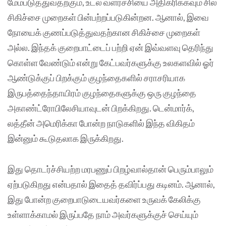
மேம்படுத்துவதற்கும், உடல் வளர்ச்சியை அதிகரிக்கவும் சில
சிகிச்சை முறைகள் பின்பற்றப்படுகின்றன‌. ஆனால், இவை
நோயைக் குணப்படுத்துவதற்கான சிகிச்சை முறைகள்
அல்ல. இந்தக் குறைபாட்டைப் பற்றி ஏன் இவ்வளவு தெரிந்து
கொள்ள வேண்டும் என்று கேட்பவர்களுக்கு உலகளவில் ஓர்
ஆண்டுக்குப் பிறக்கும் குழந்தைகளில் சராசரியாக
இருபத்தைந்தாயிரம் குழந்தைகளுக்கு ஒரு குழந்தை
அகாண்ட்ரோபிலேசியாவுடன் பிறக்கிறது. டென்மார்க்,
லத்தீன் அமெரிக்கா போன்ற நாடுகளில் இந்த விகிதம்
இன்னும் கூடுதலாக இருக்கிறது.
இது தொடர்ச்சியற்ற மரபணுப் பிறழ்வால்தான் பெரும்பாலும்
ஏற்படுகிறது என்பதால் இதைத் தவிர்ப்பது கடினம். ஆனால்,
இது போன்ற குறைபாடுடையவர்களை உருவக் கேலிக்கு
உள்ளாக்காமல் இருப்பதே நாம் அவர்களுக்குச் செய்யும்