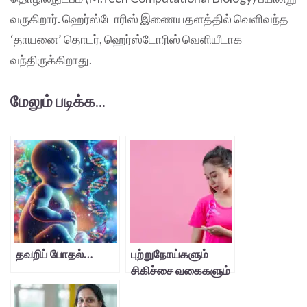
வருகிறார். ஹெர்ஸ்டோரிஸ் இணையதளத்தில் வெளிவந்த
‘தாயனை’ தொடர், ஹெர்ஸ்டோரிஸ் வெளியீடாக
வந்திருக்கிறாது.
மேலும் படிக்க...
தவறிப் போதல்…
புற்றுநோய்களும்
சிகிச்சை வகைகளும்