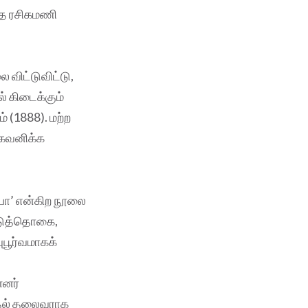
த்த ரசிகமணி
 விட்டுவிட்டு,
் கிடைக்கும்
் (1888). மற்ற
் கவனிக்க
பா’ என்கிற நூலை
ட்டுத்தொகை,
பூர்வமாகக்
்னர்
முதல் தலைவராக