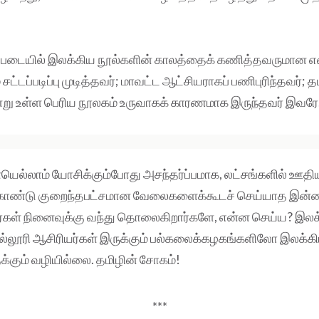
்படையில் இலக்கிய நூல்களின் காலத்தைக் கணித்தவருமான எல்
ட்டப்படிப்பு முடித்தவர்; மாவட்ட ஆட்சியராகப் பணிபுரிந்தவர்; த
்று உள்ள பெரிய நூலகம் உருவாகக் காரணமாக இருந்தவர் இவரே
ெல்லாம் யோசிக்கும்போது அசந்தர்ப்பமாக, லட்சங்களில் ஊதி
கொண்டு குறைந்தபட்சமான வேலைகளைக்கூடச் செய்யாத இன்றை
ர்கள் நினைவுக்கு வந்து தொலைகிறார்களே, என்ன செய்ய? இலக்
ல்லூரி ஆசிரியர்கள் இருக்கும் பல்கலைக்கழகங்களிலோ இலக்
்கும் வழியில்லை. தமிழின் சோகம்!
***