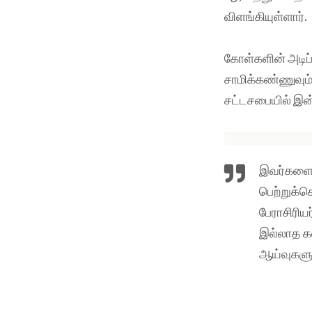
விளங்கியுள்ளார்.
கோள்களின் அடிப
சாமிக்கண்ணுவும் ச
சட்டசபையில் இன
இவர்களைய
பெற்றுக்
பேராசிரிய
இல்லாத க
ஆய்வுகளுக