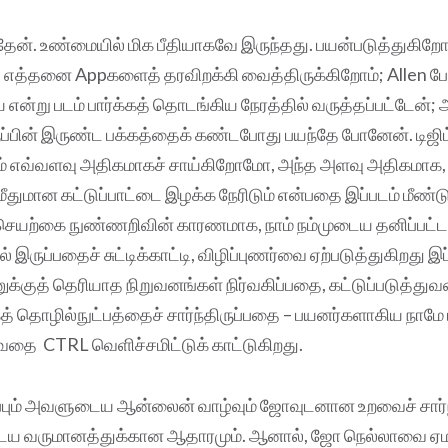
த்தேன். உண்மையில் மிக பீதியாகவே இருந்தது. பயன்படுத்துக
் எத்தனை Appகளைத் தரவிறக்கி வைத்திருக்கிறோம்; Allen ப
்று படம் பார்க்கத் தொடங்கிய நேரத்தில் வருத்தப்பட்டேன்;
ப்பின் இருண்ட பக்கத்தைக் கண்டபோது பயந்தே போனேன். டிஜிட
ம் எவ்வளவு அதிகமாகச் சாய்கிறோமோ, அந்த அளவு அதிகமாக, நா
் மீதுமான கட்டுப்பாட்டை இழக்க நேரிடும் என்பதை இப்படம் மீண
 செயற்கை நுண்ணறிவின் காரணமாக, நாம் நம்முடைய தனிப்பட்
் இருப்பதைச் சுட்டிக்காட்டி, விழிப்புணர்வை ஏற்படுத்துகிறது இ
்குத் தெரியாத நிறுவனங்கள் நிர்வகிப்பதை, கட்டுப்படுத்துவ
 தொழில்நுட்பத்தைச் சார்ந்திருப்பதை – பயனர்களாகிய நாமே
வதை CTRL வெளிச்சமிட்டுக் காட்டுகிறது.
ப்பும் அவளுடைய ஆன்லைன் வாழ்வும் ஜோவுடனான உறவைச் சார்ந
 வருமானத்துக்கான ஆதாரமும். ஆனால், ஜோ நெல்லாவை ஏமாற