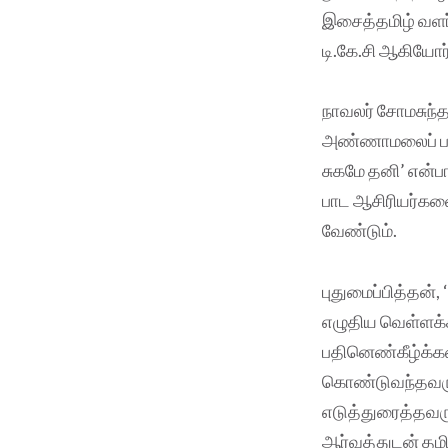
இசைத்தமிழ் வளர்
டி.கே.சி ஆகியோர
நாவலர் சோமசுந்த
அண்ணாமலைப் பல்க
சுகமே தனி’ என்பா
பாட ஆசிரியர்களை
வேண்டும்.
புதுமைப்பித்தன
எழுதிய வெள்ளக்கா
பதினெண்கீழ்க்க
கொண்டுவந்தவரும்
எடுத்துரைத்தவரு
ஆர்வத்துடன் தமி