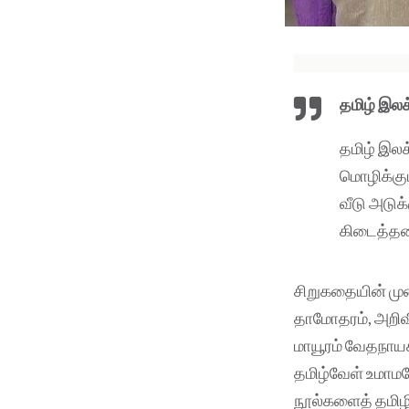
தமிழ் இல
தமிழ் இலக
மொழிக்கும
வீடு அடுக
கிடைத்த
சிறுகதையின் முன்
தாமோதரம், அறிவிய
மாயூரம் வேதநாயகம
தமிழ்வேள் உமாமக
நூல்களைத் தமிழில