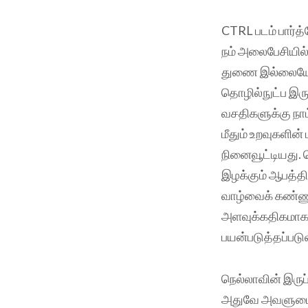
CTRL படம் பார்
நம் அலைபேசியில
துணை இல்லையே என
தொழில்நுட்ப இரு
வசதிகளுக்கு நா
மீதும் உறவுகளின
நினைவூட்டியது.
இழக்கும் ஆபத்தில
வாழ்வைக் கண்ணுக
அளவுக்கதிகமாகத்
பயன்படுத்தப்படு
நெல்லாவின் இரு
அதுவே அவளுடைய