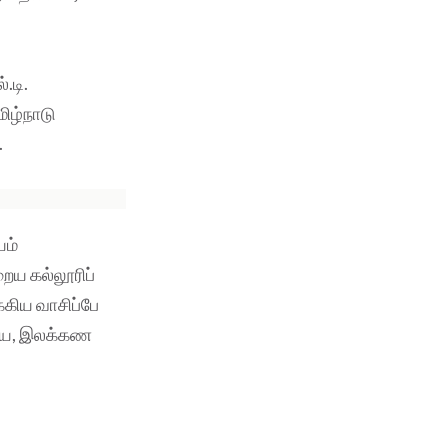
.டி.
மிழ்நாடு
.
யம்
ய கல்லூரிப்
கிய வாசிப்பே
கிய, இலக்கண