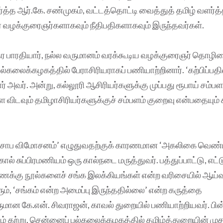
த்த ஆர்.கே. சண்முகம், வட்டத்தொட்டி வைத்துத் தமிழ் வளர்
் வழக்குரைஞர்களாகவும் நீதிபதிகளாகவும் இருந்தவர்கள்.
ர பாரதியார், நல்ல வருமானம் வரக்கூடிய வழக்குரைஞர் தொழிலை
லைக்கழகத்தில் பேராசிரியராகப் பணியாற்றினார். ‘கற்பிப்பதில
ர் அவர். அன்று, கல்லூரி ஆசிரியர்களுக்கு முப்பது ரூபாய் சம்பளம
 விடவும் தமிழாசிரியர்களுக்குச் சம்பளம் குறைவு என்பதையும
், ‘சாப விமோசனம்’ எழுதுவதற்குக் காரணமான ‘அகலிகை வெண்
ல் சுப்பிரமணியம் ஒரு கால்நடை மருத்துவர். பத்துப்பாட்டு, எ
ணக்கு நூல்களைச் சங்க இலக்கியங்கள் என்ற வரிசையில் ஆய்வு
, ‘சங்கம் என்ற அமைப்பு இருந்ததில்லை’ என்ற கருத்தை
மான கே.என். சிவராஜன், காவல் துறையில் பணியாற்றியவர். பின
ழ் கற்று, சென்னைப் பல்கலைக்கழகத்தில் தமிழ்த்துறையின் 