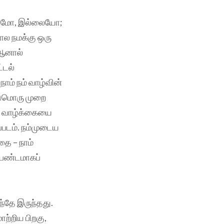
ிறோமோ, இல்லையோ;
ோல நமக்கு ஒரு
 ஆனால்
்டல்
ம் நம் வாழ்வின்
்டுமொரு முறை
ட வாழ்க்கையை
ப்படம். நம்முடைய
தை – நாம்
 பண்டமாகப்
்தே இருந்தது.
்றிய பிறகு,