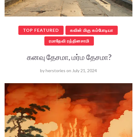
TOP FEATURED
கவின் மிகு கம்போடியா
ரமாதேவி ரத்தினசாமி
கனவு தேசமா, மர்ம தேசமா?
by
herstories
on
July 21, 2024