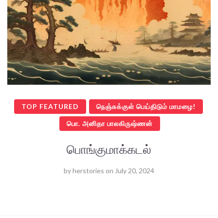
TOP FEATURED
நெஞ்சுக்குள் பெய்திடும் மாமழை!
பொ. அனிதா பாலகிருஷ்ணன்
பொங்குமாக்கடல்
by
herstories
on
July 20, 2024