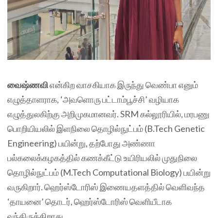
வைஷ்ணவி
என்கிற வாசகியாக இருந்து வெண்பா எனும்
எழுத்தாளராக, ‘அவளொரு பட்டாம்பூச்சி’ வழியாக
எழுத்துலகிற்கு அறிமுகமானவர். SRM கல்லூரியில், மரபணு‌
பொறியியலில் இளநிலை தொழில்நுட்பம் (B.Tech Genetic
Engineering) பயின்று, தற்போது அண்ணா
பல்கலைக்கழகத்தில் கணக்கீட்டு உயிரியலில் முதுநிலை
தொழில்நுட்பம் (M.Tech Computational Biology) பயின்று
வருகிறார். ஹெர்ஸ்டோரிஸ் இணையதளத்தில் வெளிவந்த
‘தாயனை’ தொடர், ஹெர்ஸ்டோரிஸ் வெளியீடாக
வந்திருக்கிறாது.