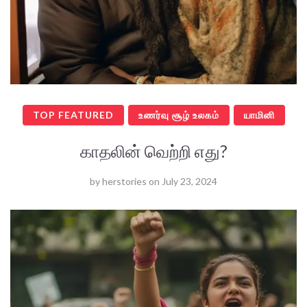
TOP FEATURED
உணர்வு சூழ் உலகம்
யாமினி
காதலின் வெற்றி எது?
by
herstories
on
July 23, 2024