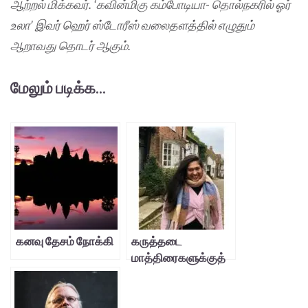
ஆற்றல் மிக்கவர். ‘கவின்மிகு கம்போடியா- தொல்நகரில் ஓர்
உலா’ இவர் ஹெர் ஸ்டோரீஸ் வலைதளத்தில் எழுதும்
ஆறாவது தொடர் ஆகும்.
மேலும் படிக்க...
கனவு தேசம் நோக்கி
கருத்தடை
மாத்திரைகளுக்குத்
தடை கூடாது –
அர்ச்சனா சேகர்