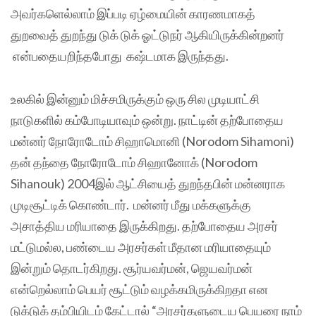
அவர்களெல்லாம் இப்படி ஏழ்மையின் காரணமாகத்
துறவைத் துறந்து டுக் டுக் ஓட்டுநர் ஆகியிருக்கின்றனர்
என்பதையறிந்தபோது கஷ்டமாக இருந்தது.
உலகில் இன்னும் மிச்சமிருக்கும் ஒரு சில முடியாட்சி
நாடுகளில் கம்போடியாவும் ஒன்று. நாட்டின் தற்போதைய
மன்னர் நோரோடோம் சிஹாமொனி (Norodom Sihamoni)
தன் தந்தை நோரோடோம் சிஹானோக் (Norodom
Sihanouk) 2004இல் ஆட்சியைத் துறந்தபின் மன்னராக
முடிசூட்டிக் கொண்டார். மன்னர் மீது மக்களுக்கு
அசாத்திய மரியாதை இருக்கிறது. தற்போதைய அரசர்
மட்டுமல்ல, பண்டைய அரசர்கள் மீதான மரியாதையும்
இன்றும் தொடர்கிறது. சூர்யவர்மன், ஜெயவர்மன்
என்றெல்லாம் பெயர் சூட்டும் வழக்கமிருக்கிறதா என
டுக்டுக் தம்பியிடம் கேட்டால் “அரசர்களுடைய பெயரை நாம்