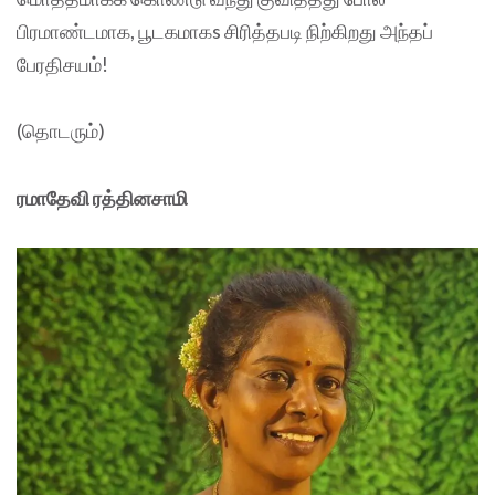
பிரமாண்டமாக, பூடகமாகs சிரித்தபடி நிற்கிறது அந்தப்
பேரதிசயம்!
(தொடரும்)
ரமாதேவி ரத்தினசாமி