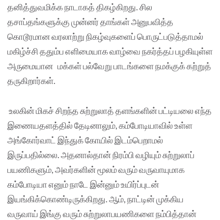
தனித்துவமிக்க நாடாகத் திகழ்கிறது. சில
தசாப்தங்களுக்கு முன்னர் தாங்கள் அனுபவித்த
கொடூரமான வரலாற்று நிகழ்வுகளைப் பொருட்படுத்தாமல்
மகிழ்ச்சி ததும்ப எளிமையாக வாழ்வை நகர்த்தப் பழகியுள்ள
அருமையான மக்கள் பல்வேறு பாடங்களை நமக்குக் கற்றுத்
தருகிறார்கள்.
உலகின் மிகச் சிறந்த சுற்றுலாத் தளங்களின் பட்டியலை எந்த
இணையதளத்தில் தேடினாலும், கம்போடியாவில் உள்ள
அங்கோர்வாட் இந்துக் கோயில் இடம்பெறாமல்
இருப்பதில்லை. அதனால்தான் நிரம்பி வழியும் சுற்றுலாப்
பயணிகளும், அவர்களின் மூலம் வரும் வருவாயுமாக
கம்போடியா எனும் நாடே இன்னும் உயிர்ப்புடன்
இயங்கிக்கொண்டிருக்கிறது. ஆம், நாட்டின் முக்கிய
வருவாய் இங்கு வரும் சுற்றுலாபயணிகளை நம்பித்தான்