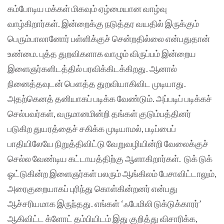
கம்போடிய மக்கள் மிகவும் ஏழ்மையான வாழ்வு
வாழ்கிறார்கள். இன்றைக்கு நடுத்தர வயதில் இருக்கும்
பெரும்பாலானோர் பள்ளிக்குச் சென்றதில்லை என்பதுதான்
உண்மை. புத்த துறவிகளாக வாழும் விருப்பம் இன்றைய
இளைஞர்களிடத்தில் பரவிக்கிடக்கிறது. ஆனால்
நினைத்தவுடன் பௌத்த துறவியாகிவிட முடியாது.
அதற்கெனத் தனியாகப் படிக்க வேண்டும். அப்படிப் படிக்கச்
செல்பவர்கள், வருமானமின்றி தங்கள் குடும்பத்தினர்
படுகிற துயரத்தைச் சகிக்க முடியாமல், படிப்பைப்
பாதியிலேயே நிறுத்திவிட்டு வேறுவழியின்றி வேலைக்குச்
செல்ல வேண்டிய கட்டாயத்திற்கு ஆளாகிறார்கள். டுக் டுக்
ஓட்டுகின்ற இளைஞர்கள் பலரும் ஆங்கிலம் பேசாவிட்டாலும்,
அரைகுறையாகப் புரிந்து கொள்கின்றனர் என்பது
ஆச்சரியமாக இருந்தது. எங்கள் ‘ஃபேமிலி டுக்டுக்காரர்’
ஆகிவிட்ட க்ளோட் தம்பியிடம் இது குறித்து விசாரிக்க,