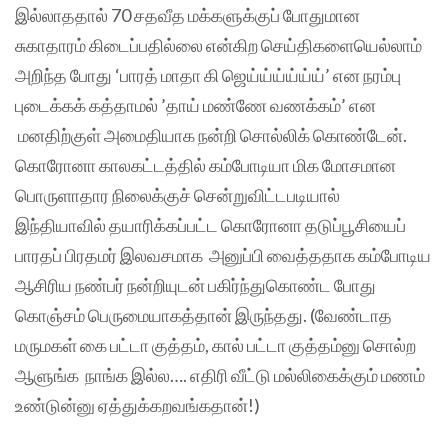
இல்லாததால் 70 சதவீத மக்களுக்குப் போதுமான
சுகாதாரம் கிடைப்பதில்லை என்கிற செய்திகளையெல்லாம்
அறிந்த போது ‘பாரத் மாதா கி ஜெய்ய்ய்ய்ய்ய்’ என நரம்பு
புடைக்கக் கத்தாமல் ’தாய் மண்ணே வணக்கம்’ என
மனதிற்குள் அமைதியாக நன்றி சொல்லிக் கொண்டேன்.
கொரோனா காலகட்டத்தில் கம்போடியா மிக மோசமான
பொருளாதார நிலைக்குச் சென்றுவிட்டபடியால்
இந்தியாவில் தயாரிக்கப்பட்ட கொரோனா தடுப்பூசியைப்
பாரதப் பிரதமர் இலவசமாக அனுப்பி வைத்ததாக கம்போடிய
ஆசிரிய நண்பர் நன்றியுடன் பகிர்ந்துகொண்ட போது
கொஞ்சம் பெருமையாகத்தான் இருந்தது. (வேண்டாத
மருமகள் கை பட்டா குத்தம், கால் பட்டா குத்தம்னு சொல்ற
ஆளுங்க நாங்க இல்ல…. எதிரி வீட்டு மல்லிகைக்கும் மணம்
உண்டுன்னு ஏத்துக்கறவங்கதான்!)