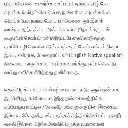
புரியலியே என உணர்ச்சிவசப்பட்டு நாங்க தமிழ் பேச,
அவங்க மீண்டும் கெமர் பேச, நாங்க பேச, அவங்க பேச,
அவங்க பேச, நாங்க பேச…. பிறகென்ன ஓர் இளநீர்
வாங்குவதற்குக்கூட அஷ்டகோண அபிநயங்களுடன்
கூகுளின் கெமர் ட்ரான்ஸ்லேட்டரே கைகொடுத்தது.
தாய்மொழி போலவே ஆங்கிலத்தைப் பேசும் எங்கள் நிலை
இப்படி என்றால், மேலைநாட்டவர் (English Native speaker)
நிலையை நானும் சரிதாவும் உளவுபார்த்து, ஒட்டுக்கேட்டு
வயிறு வலிக்க சிரித்தது தனிக்கதை.
தென்கிழக்காசியாவின் ஏழ்மையான நாடுகளுள் ஒன்றாக
இருக்கிறது கம்போடியா. இந்த நவீன காலத்தில்கூட
கம்போடிய நாட்டில் 70 சதவீத மக்களுக்கு மின் இணைப்பு
இல்லை, 30 சதவீத மக்களுக்குச் சுத்திகரிக்கப்பட்ட குடிநீர்
வசதி இல்லை, அதிக அளவில் மருத்துவமனைகள்