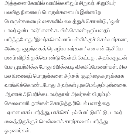
அத்தனை கோயில் வாயில்களிலும் சிறுவர், சிறுமியர்
பலவித நினைவுப் பொருள்களையும் இன்னபிற
பொருள்களையும் கைகளில் வைத்துக் கொண்டு, ‘ஒன்
டாலர் ஒன் டாலர்’ எனக் கூவிக் கொண்டிருப்பதைப்
பார்த்தபோது ‘இவர்களெல்லாம் பள்ளிக்குச் செல்வார்களா,
அல்லது குழந்தைத் தொழிலாளர்களா’ என என் ஆசிரிய
மனம் விழித்துக்கொண்டு கேள்வி கேட்டது. அவர்களுடன்
பேச முயற்சித்த போது சிரித்தபடி விலகிப்போனார்கள். சில
பல நினைவுப் பொருள்களை அந்தக் குழந்தைகளுக்காக
வாங்கிக்கொண்டபோது அவர்கள் முகமெங்கும் புன்னகை.
ஆனால் அமெரிக்க டாலர்தான் அவர்கள் விரும்பும்
செலவாணி. நாங்கள் கொடுத்த ரியெல் பணத்தை
ஏளனமாகப் பார்த்து, பாக்கெட்டில் போட்டுவிட்டு, டாலர்
வைத்திருக்கும் வெள்ளைக் காரர்களைப் பார்த்து
ஓடினார்கள்.