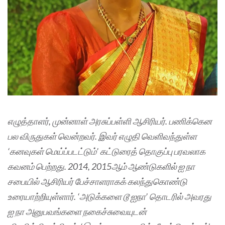
எழுத்தாளர், முன்னாள் அரசுப்பள்ளி ஆசிரியர். பணிக்கென
பல விருதுகள் வென்றவர். இவர் எழுதி வெளிவந்துள்ள
‘கனவுகள் மெய்ப்படட்டும்’ கட்டுரைத் தொகுப்பு பரவலாக
கவனம் பெற்றது. 2014, 2015ஆம் ஆண்டுகளில் ஐ நா
சபையில் ஆசிரியர் பேச்சாளராகக் கலந்துகொண்டு
உரையாற்றியுள்ளார். ‘அடுக்களை டூ ஐநா’ தொடரில் அவரது
ஐ நா அனுபவங்களை நகைச்சுவையுடன்