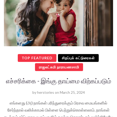
TOP FEATURED
சிறப்புக் கட்டுரைகள்
ராஜலட்சுமி நாராயணசாமி
எச்சரிக்கை - இங்கு தாய்மை விற்கப்படும்
by
herstories
on
March 25, 2024
எங்களது (அ) நாங்கள் பரிந்துரைக்கும் பிரசவ மையங்களில்
சேர்ந்தால் வலிக்காமல் பிள்ளை பெற்றுக்கொள்ளலாம். நாங்கள்
நடத்தும் கர்ப்பகால வகுப்புகளில் கலந்து கொண்டால் வயிற்றிலேயே