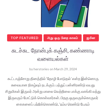
TOP FEATURED
அது ஒரு பிறை காலம்
ஜமீலா
சுடச்சுட நோன்புக் கஞ்சி, கண்ணாடி
வளையல்கள்
by
herstories
on
March 29, 2024
கூட்டாஞ்சோறு தினத்தில் ‘தோழி போடுதல்’ என்ற இன்னொரு
சுவையான நிகழ்வும் நடக்கும். பத்துப் பன்னிரண்டு வயது
சிறுமிகள் இருவர் அன்று மாலை வெற்றிலை பாக்கு வாங்கி வந்து
இருவரும் போட்டுக் கொள்வார்கள். பிறகு ஒருவருக்கொருவர்
கைகளைப் பற்றிக்கொண்டு, ‘நம்ம ரெண்டு பேரும்