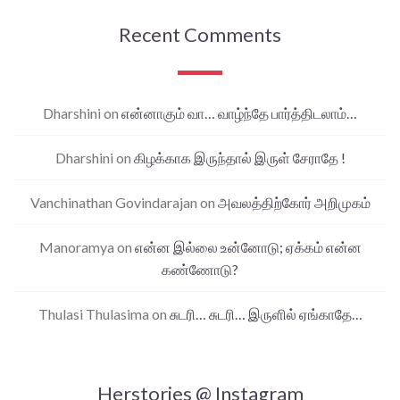
Recent Comments
Dharshini
on
என்னாகும் வா… வாழ்ந்தே பார்த்திடலாம்…
Dharshini
on
கிழக்காக இருந்தால் இருள் சேராதே !
Vanchinathan Govindarajan
on
அவலத்திற்கோர் அறிமுகம்
Manoramya
on
என்ன இல்லை உன்னோடு; ஏக்கம் என்ன
கண்ணோடு?
Thulasi Thulasima
on
சுடரி… சுடரி… இருளில் ஏங்காதே…
Herstories @ Instagram