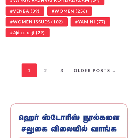
VANGA VAZHVAI KONDADALAM
(24)
VENBA
(39)
WOMEN
(256)
WOMEN ISSUES
(102)
YAMINI
(77)
அய்யா வழி
(29)
1
2
3
OLDER POSTS →