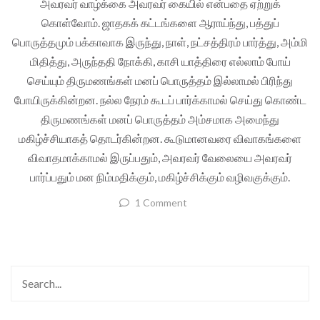
அவரவர் வாழ்க்கை அவரவர் கையில் என்பதை ஏற்றுக்
கொள்வோம். ஜாதகக் கட்டங்களை ஆராய்ந்து, பத்துப்
பொருத்தமும் பக்காவாக இருந்து, நாள், நட்சத்திரம் பார்த்து, அம்மி
மிதித்து, அருந்ததி நோக்கி, காசி யாத்திரை எல்லாம் போய்
செய்யும் திருமணங்கள் மனப் பொருத்தம் இல்லாமல் பிரிந்து
போயிருக்கின்றன. நல்ல நேரம் கூடப் பார்க்காமல் செய்து கொண்ட
திருமணங்கள் மனப் பொருத்தம் அம்சமாக அமைந்து
மகிழ்ச்சியாகத் தொடர்கின்றன. கூடுமானவரை விவாகங்களை
விவாதமாக்காமல் இருப்பதும், அவரவர் வேலையை அவரவர்
பார்ப்பதும் மன நிம்மதிக்கும், மகிழ்ச்சிக்கும் வழிவகுக்கும்.
1 Comment