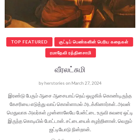
TOP FEATURED
குட்டிப் பெண்களின் பெரிய கதைகள்
ரமாதேவி ரத்தினசாமி
வீரலட்சுமி
by
herstories
on
March 27, 2024
இரண்டு பேரும் ஆசை ஆசையாய் நெய் ஒழுகிக் கொண்டிருந்த
கேசரியை எடுத்து வாய் கொள்ளாமல் அடக்கினார்கள். அவன்
மெதுவாக அவர்கள் முன்னாலேயே பேன்ட்டை உருவி சுவரை ஒட்டி
இருந்த கொடியில் போட்டான். சட்டையைக் கழற்றினான். வெறும்
ஜட்டியோடு நின்றான்.