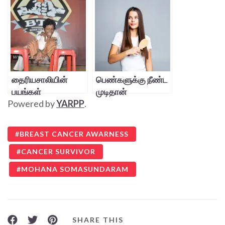
தைரியசாலியின்
பெண்களுக்கு நீண்ட
பயங்கள்
முடிதான்
Powered by
YARPP
.
பயங்கரமானவை…
அடையாளமா?
BREAST CANCER AWARNESS
CANCER SURVIVOR
MOHANA SOMASUNDARAM
SHARE THIS