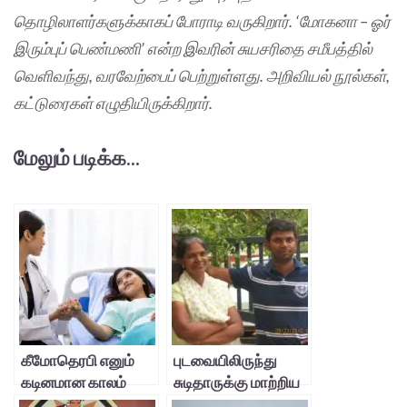
தொழிலாளர்களுக்காகப் போராடி வருகிறார். ‘மோகனா – ஓர்
இரும்புப் பெண்மணி’ என்ற இவரின் சுயசரிதை சமீபத்தில்
வெளிவந்து, வரவேற்பைப் பெற்றுள்ளது. அறிவியல் நூல்கள்,
கட்டுரைகள் எழுதியிருக்கிறார்.
மேலும் படிக்க...
கீமோதெரபி எனும்
புடவையிலிருந்து
கடினமான காலம்
சுடிதாருக்கு மாற்றிய
அறுவை சிகிச்சை