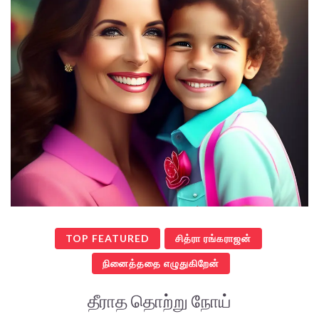
TOP FEATURED
சித்ரா ரங்கராஜன்
நினைத்ததை எழுதுகிறேன்
தீராத தொற்று நோய்