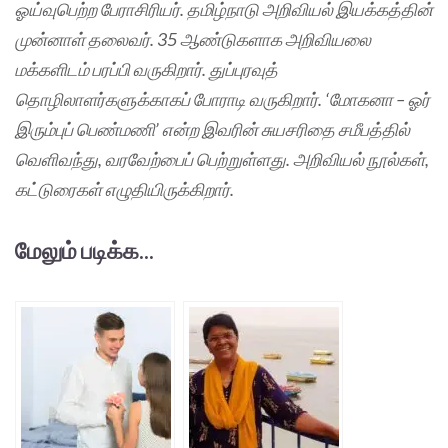
ஓய்வுபெற்ற பேராசிரியர். தமிழ்நாடு அறிவியல் இயக்கத்தின்
முன்னாள் தலைவர். 35 ஆண்டுகளாக அறிவியலை
மக்களிடம் பரப்பி வருகிறார். துப்புரவுத்
தொழிலாளர்களுக்காகப் போராடி வருகிறார். ‘மோகனா – ஓர்
இரும்புப் பெண்மணி’ என்ற இவரின் சுயசரிதை சமீபத்தில்
வெளிவந்து, வரவேற்பைப் பெற்றுள்ளது. அறிவியல் நூல்கள்,
கட்டுரைகள் எழுதியிருக்கிறார்.
மேலும் படிக்க...