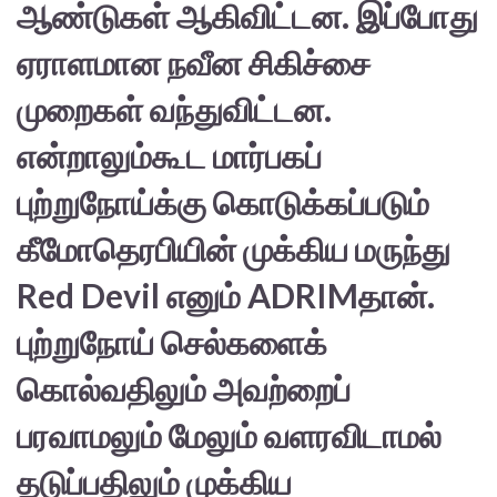
ஆண்டுகள் ஆகிவிட்டன. இப்போது
ஏராளமான நவீன சிகிச்சை
முறைகள் வந்துவிட்டன.
என்றாலும்கூட மார்பகப்
புற்றுநோய்க்கு கொடுக்கப்படும்
கீமோதெரபியின் முக்கிய மருந்து
Red Devil எனும் ADRIMதான்.
புற்றுநோய் செல்களைக்
கொல்வதிலும் அவற்றைப்
பரவாமலும் மேலும் வளரவிடாமல்
தடுப்பதிலும் முக்கிய