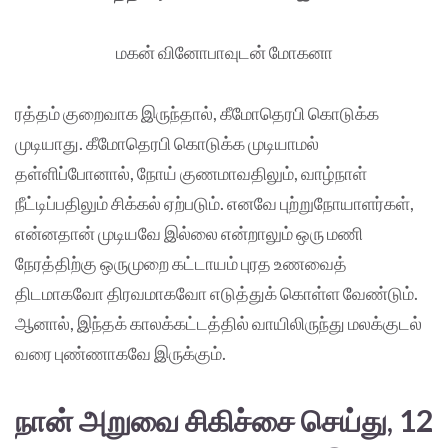
மகன் வினோபாவுடன் மோகனா
ரத்தம் குறைவாக இருந்தால், கீமோதெரபி கொடுக்க
முடியாது. கீமோதெரபி கொடுக்க முடியாமல்
தள்ளிப்போனால், நோய் குணமாவதிலும், வாழ்நாள்
நீட்டிப்பதிலும் சிக்கல் ஏற்படும். எனவே புற்றுநோயாளர்கள்,
என்னதான் முடியவே இல்லை என்றாலும் ஒரு மணி
நேரத்திற்கு ஒருமுறை கட்டாயம் புரத உணவைத்
திடமாகவோ திரவமாகவோ எடுத்துக் கொள்ள வேண்டும்.
ஆனால், இந்தக் காலக்கட்டத்தில் வாயிலிருந்து மலக்குடல்
வரை புண்ணாகவே இருக்கும்.
நான் அறுவை சிகிச்சை செய்து, 12