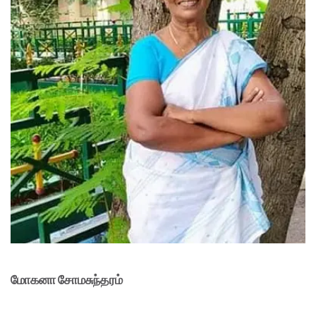
மோகனா சோமசுந்தரம்