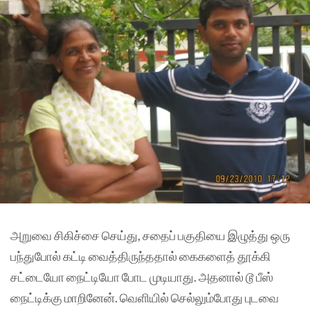
அறுவை சிகிச்சை செய்து, சதைப் பகுதியை இழுத்து ஒரு
பந்துபோல் கட்டி வைத்திருந்ததால் கைகளைத் தூக்கி
சட்டையோ நைட்டியோ போட முடியாது. அதனால் டூ பீஸ்
நைட்டிக்கு மாறினேன். வெளியில் செல்லும்போது புடவை