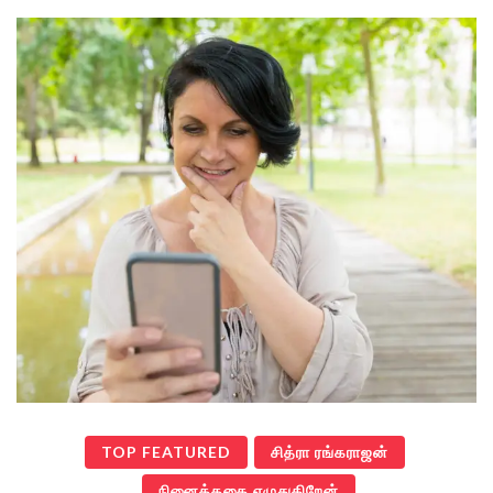
TOP FEATURED
சித்ரா ரங்கராஜன்
நினைத்ததை எழுதுகிறேன்