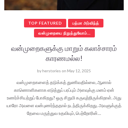
TOP FEATURED
பத்மா அர்விந்த்
வன்முறையை நிறுத்துவோம்...
வன்முறைகளுக்கு மாறும் கலாச்சாரம்
காரணமல்ல!
by
herstories
on
May 12, 2025
வன்முறைகளைத் தடுக்கத் துணிவதில்லை, ஆனால்
காணொளிகளாக எடுத்துப் பரப்பும் அளவுக்கு மனம் ஏன்
உணர்ச்சியற்றுப் போகிறது? ஒரு சிறுமி கருவுற்றிருக்கிறாள். அது
யாரோ அவளை வன்புணர்ந்ததால் நடந்திருக்கிறது. அவளுக்குத்
தேவை மருத்துவ உதவியும், பெற்றோரின்…