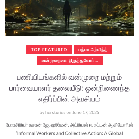
TOP FEATURED
பத்மா அர்விந்த்
வன்முறையை நிறுத்துவோம்...
பணியிடங்களில் வன்முறை மற்றும்
பார்வையாளர் தலையீடு: ஒன்றிணைந்த
எதிர்ப்பின் அவசியம்
by
herstories
on
June 17, 2025
பேராசிரியர் சுசான் ஜே. ஷூர்மன், அட்ரியன் ஈ. ஈட்டன் ஆகியோரின்
‘Informal Workers and Collective Action: A Global