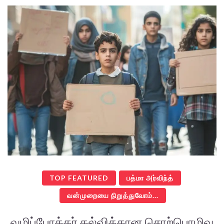
TOP FEATURED
பத்மா அர்விந்த்
வன்முறையை நிறுத்துவோம்...
வழிப்போக்கர் கல்விக்கான சொற்பொழிவு