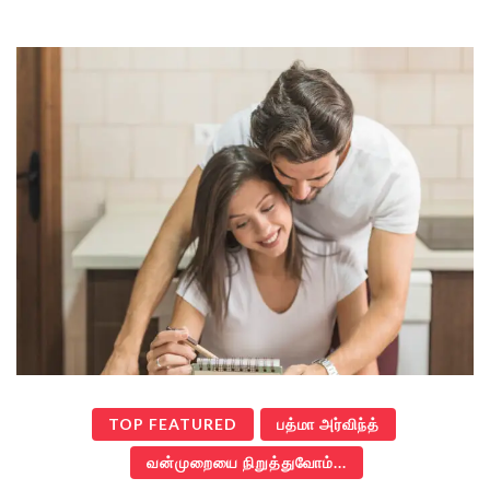
TOP FEATURED
பத்மா அர்விந்த்
வன்முறையை நிறுத்துவோம்...