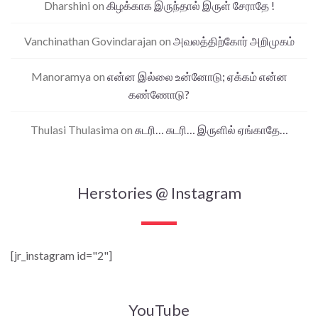
Dharshini
on
கிழக்காக இருந்தால் இருள் சேராதே !
Vanchinathan Govindarajan
on
அவலத்திற்கோர் அறிமுகம்
Manoramya
on
என்ன இல்லை உன்னோடு; ஏக்கம் என்ன
கண்ணோடு?
Thulasi Thulasima
on
சுடரி… சுடரி… இருளில் ஏங்காதே…
Herstories @ Instagram
[jr_instagram id="2"]
YouTube